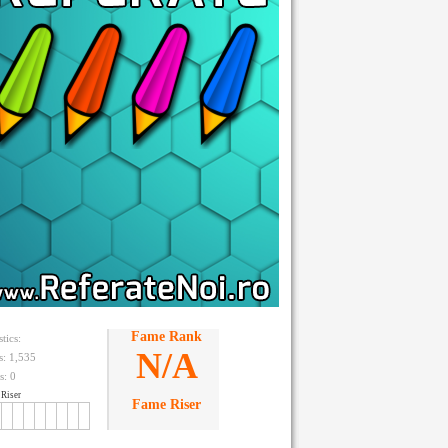
Fame Rank
stics:
N/A
ts: 1,535
s:
0
Riser
Fame Riser