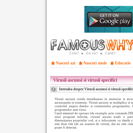
Nascuti azi
Nascuti unde
Educatie
Virusii ascunsi si virusii specifici
Q:
Intreaba despre Virusii ascunsi si virusii specific
Virusii ascunsi rezida intotdeauna in memorie si incea
ascunzandu-si existenta. Virusii ascunsi se multiplica si s
controlul asupra datelor si continutului programelor, fa
programelor anti-virus.
Cand sistemul de operare (de exemplu prin comanda DIR)
unui program infectat, virusul ascuns scade o part
dimensiunea propriului cod, si o inlocuieste cu datele c
este doar citit (de un scanner de virusi), dar nu este rula
poate fi detectat.