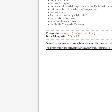
-
Copiii Scorpion
-
Ce Este Faringita
-
Comentariul Poeziei Rugaciune Scrisa De Mihai Emi
-
Hidroterapia Si Efectele Sale Terapeutice
-
Ce Este Rinita
-
Alexondra Lee In Special Unit 2
-
De La Vis La Realitate
-
Stilul Vestimentar Boem
-
Lunile De Miere Ale Vedetelor
Categorie:
Internet
- (
Internet - Archiva
)
Data Adaugarii:
16 July '09
Adaugati un link spre aceasta pagina pe blog-ul, site-u