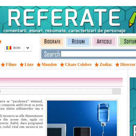
ROM
Filme
Liste
Monden
Citate Celebre
Zodiac
Director
i
rca sa “pacaleasca” sistemul,
e comporta astfel incat sa preia
ra stiinta utilizatorilor sau a
 incearca sa afle dimensiunea
e din aceste date, egala cu
orecte. Astfel, daca programul
t, codul viral este ascuns si nu