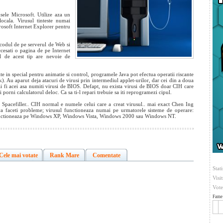
usele Microsoft. Utilize
aza un
locala. Virusul tinteste numai
osoft Internet Explorer pentru
 codul de pe serverul de Web si
accesati o pagina de pe Internet
l de acest tip are nevoie de
te in special pentru animatie si control, programele Java pot efectua operatii riscante
k). Au aparut deja atacuri de virusi prin intermediul applet-urilor, dar cei din a doua
ai fi acei asa numiti virusi de BIOS. Defapt, nu exista virusi de BIOS doar CIH care
porni calculatorul deloc. Ca sa ti-l repari trebuie sa iti reprogramezi cipul.
 Spacefiller.. CIH normal e numele celui care a creat virusul.. mai exact Chen Ing
a faceti probleme; virusul functioneaza numai pe urmatorele sisteme de operare:
ctioneaza pe Windows XP, Windows Vista, Windows 2000 sau Windows NT.
Cele mai votate
Rank Mare
Comentate
Stati
Visi
Vote
Fame 