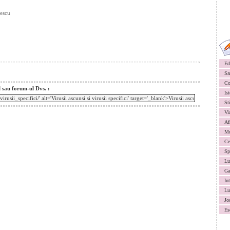
nescu
Ed
Sa
Co
l sau forum-ul Dvs. :
Ist
St
Vi
Af
Mu
Ce
Sp
Lu
Ga
In
Lu
Jo
Es