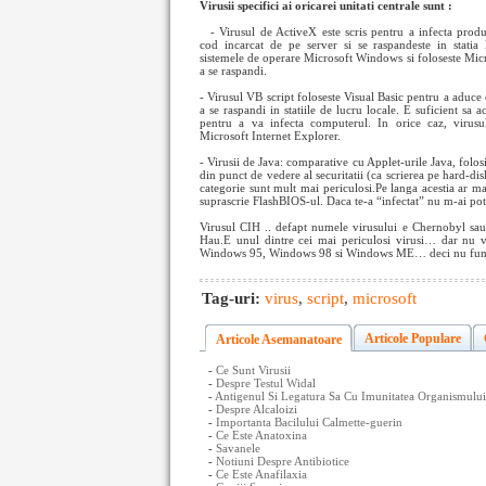
Virusii specifici ai oricarei unitati centrale sunt :
- Virusul de ActiveX este scris pentru a infecta prod
cod incarcat de pe server si se raspandeste in statia 
sistemele de operare Microsoft Windows si foloseste Micr
a se raspandi.
- Virusul VB script foloseste Visual Basic pentru a aduce
a se raspandi in statiile de lucru locale. E suficient sa 
pentru a va infecta computerul. In orice caz, virusu
Microsoft Internet Explorer.
- Virusii de Java: comparative cu Applet-urile Java, folosi
din punct de vedere al securitatii (ca scrierea pe hard-dis
categorie sunt mult mai periculosi.Pe langa acestia ar m
suprascrie FlashBIOS-ul. Daca te-a “infectat” nu m-ai poti 
Virusul CIH .. defapt numele virusului e Chernobyl sau
Hau.E unul dintre cei mai periculosi virusi… dar nu v
Windows 95, Windows 98 si Windows ME… deci nu fun
Tag-uri:
virus
,
script
,
microsoft
Articole Populare
Articole Asemanatoare
-
Ce Sunt Virusii
-
Despre Testul Widal
-
Antigenul Si Legatura Sa Cu Imunitatea Organismului
-
Despre Alcaloizi
-
Importanta Bacilului Calmette-guerin
-
Ce Este Anatoxina
-
Savanele
-
Notiuni Despre Antibiotice
-
Ce Este Anafilaxia