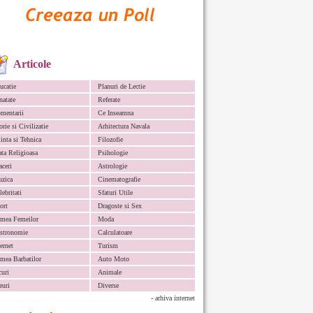
Articole
ucatie
Planuri de Lectie
natate
Referate
mentarii
Ce Inseamna
orie si Civilizatie
Arhitectura Navala
iinta si Tehnica
Filozofie
ata Religioasa
Psihologie
aceri
Astrologie
zica
Cinematografie
lebritati
Sfaturi Utile
ort
Dragoste si Sex
mea Femeilor
Moda
stronomie
Calculatoare
ternet
Turism
mea Barbatilor
Auto Moto
curi
Animale
euri
Diverse
- arhiva internet