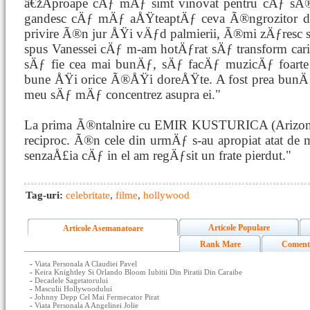
â€žAproape cÄƒ mÄƒ simt vinovat pentru cÄƒ sÃ®nt
gandesc cÄƒ mÄƒ aÅŸteaptÄƒ ceva Ã®ngrozitor du
privire Ã®n jur ÅŸi vÄƒd palmierii, Ã®mi zÄƒresc s
spus Vanessei cÄƒ m-am hotÄƒrat sÄƒ transform carie
sÄƒ fie cea mai bunÄƒ, sÄƒ facÄƒ muzicÄƒ foart
bune ÅŸi orice Ã®ÅŸi doreÅŸte. A fost prea bunÄƒ 
meu sÄƒ mÄƒ concentrez asupra ei."
La prima Ã®ntalnire cu EMIR KUSTURICA (Arizona D
reciproc. Ã®n cele din urmÄƒ s-au apropiat atat de
senzaÅ£ia cÄƒ in el am regÄƒsit un frate pierdut."
Tag-uri:
celebritate
,
filme
,
hollywood
Articole Populare
Articole Asemanatoare
Rank Mare
Coment
-
Viata Personala A Claudiei Pavel
-
Keira Knightley Si Orlando Bloom Iubitii Din Piratii Din Caraibe
-
Decadele Sagetatorului
-
Masculii Hollywoodului
-
Johnny Depp Cel Mai Fermecator Pirat
-
Viata Personala A Angelinei Jolie