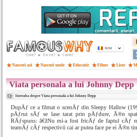
ROM
Nascuti azi
Nascuti unde
Educatie
Filme
Liste
M
Viata personala a lui Johnny Depp
Q:
Intreaba despre Viata personala a lui Johnny Depp
DupÄƒ ce a filmat o scenÄƒ din Sleepy Hallow (199
pÄƒrut sÄƒ se lase tarat prin pÄƒdure, Ã®n spate
RÄƒspuns: â€žNu mi-a fost fricÄƒ de faptul cÄƒ m
teamÄƒ cÄƒ respectivii cai ar putea face pe ei Ã®n ti