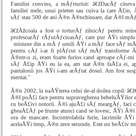
Familist convins, a mÄƒrturisit: â€žDacÄƒ cine
familiei mele, unui prieten sau cuiva la care Å£
sÄƒ stau 500 de ani Ã®n Ã®nchisoare, dar Ã®l mÄ
â€žÅžcoala a fost o torturÄƒ zilnicÄƒ pentru min
profesoarÄƒ rÄƒutÄƒcioasÄƒ, care pur ÅŸi simp
misiune din a mÄ
ƒ umili ÅŸi a mÄƒ face sÄƒ mÄƒ 
pentru cÄƒ i-ar fi plÄƒcut sÄƒ mÄƒ transforme Ã
Ã®ntr-o zi, eram foarte furios cand aproape cÄƒ-
sÄƒ Å£ip ÅŸi eu la ea, am stat Ã®n faÅ£a ei, a
pantalonii jos ÅŸi i-am arÄƒtat dosul. Am fost susp
meritat."
Ã®n 2002, la naÅŸterea celui de-al doilea copil: â€
Ã®l poÅ£i face pentru supravegherea bebeluÅŸilor e
cu beÅ£ivi notorii. Ã®i ajuÅ£i sÄƒ meargÄƒ, faci 
gheaÅ£Äƒ pe frunte atunci cand se lovesc, ÅŸi Ã®i
ora de mancare. Incontrolabila furie, lacrimile ÅŸ
acelaÅŸi timp, Ã®n zece secunde. Este un beÅ£iv mi