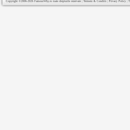
Copyright ©2006-2026
FamousWhy.ro
toate drepturile rezervate |
Termeni & Conditii
|
Privacy Policy
|
T