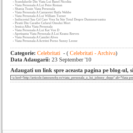
-
Scandalurile Din Viata Lui Banel Nicolita
-
Viata Personala A Lui Petre Roman
-
Shania Twain Viata Personala
-
Viata Personala A Cantaretei Haifa Wehbe
-
Viata Personala A Lui William Turner
-
Indiscretul Sau Cel Care Vrea Sa Stie Totul Despre Dumneavoastra
-
Piratii Din Caraibe Cufarul Omului Mort
-
Jessica Alba Viata Personala
-
Viata Personala A Lui Kat Von D
-
Apetisanta Viata Personala A Lui Keanu Reeves
-
Viata Personala A Camilei Alves
-
Viata Personala A Actritei Porno Sunny Leone
Categorie:
Celebritati
- (
Celebritati - Archiva
)
Data Adaugarii:
23 September '10
Adaugati un link spre aceasta pagina pe blog-ul, si