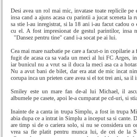
Desi avea un rol mai mic, invatase toate replicile pe d
insa cand a ajuns acasa cu parintii a jucat sceneta la r
sa stie l-au inregistrat, si la 18 ani i-au facut cadou o 
cu el. A fost impresionat de gestul parintilor, insa 
"Dansez
pentru tine" cand i-a socat pe ai lui.
Cea mai mare nazbatie pe care a facut-o in copilarie a f
fugit de acasa ca sa vada un meci al lui FC Arges, in
iar bunicul nu a vrut sa il duca la meci asa ca a hotar
Nu a avut bani de bilet, dar era atat de mic incat ni
corupa inca un prieten care avea si el tot trei ani, sa il 
Smiley este un mare fan de-al lui Michael, il asc
albumele pe casete, apoi le-a cumparat pe cd-uri, si stia
Inainte de a canta in trupa Simplu, a fost in trupa M
abia dupa ce a intrat in Simplu a inceput sa si cante. 
are timp si de o cariera solo, si nu se considera un 
vrea sa fie platit pentru munca lui, de cei de la S