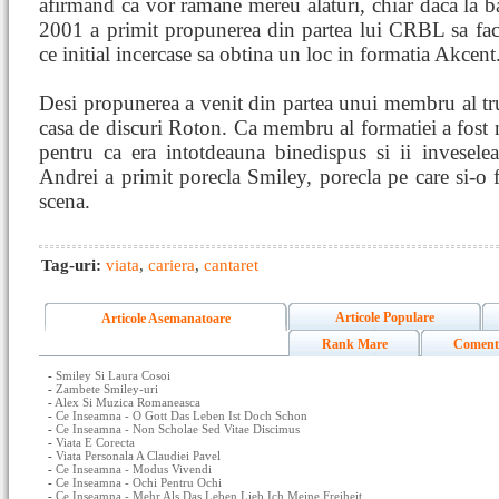
afirmand ca vor ramane mereu alaturi, chiar daca la ba
2001 a primit propunerea din partea lui CRBL sa fac
ce initial incercase sa obtina un loc in formatia Akcent
Desi propunerea a venit din partea unui membru al tr
casa de discuri Roton. Ca membru al formatiei a fost ne
pentru ca era intotdeauna binedispus si ii invesele
Andrei a primit porecla Smiley, porecla pe care si-o 
scena.
Tag-uri:
viata
,
cariera
,
cantaret
Articole Populare
Articole Asemanatoare
Rank Mare
Coment
-
Smiley Si Laura Cosoi
-
Zambete Smiley-uri
-
Alex Si Muzica Romaneasca
-
Ce Inseamna - O Gott Das Leben Ist Doch Schon
-
Ce Inseamna - Non Scholae Sed Vitae Discimus
-
Viata E Corecta
-
Viata Personala A Claudiei Pavel
-
Ce Inseamna - Modus Vivendi
-
Ce Inseamna - Ochi Pentru Ochi
-
Ce Inseamna - Mehr Als Das Leben Lieb Ich Meine Freiheit