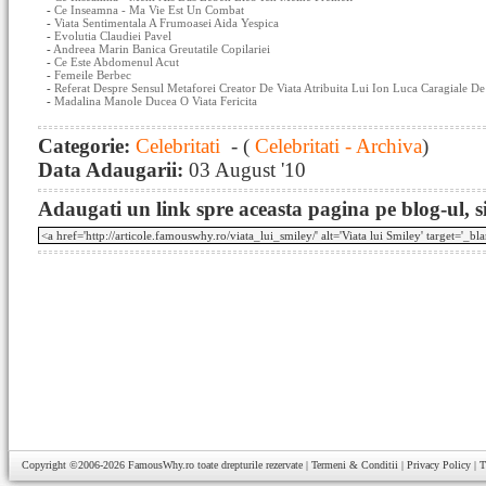
-
Ce Inseamna - Ma Vie Est Un Combat
-
Viata Sentimentala A Frumoasei Aida Yespica
-
Evolutia Claudiei Pavel
-
Andreea Marin Banica Greutatile Copilariei
-
Ce Este Abdomenul Acut
-
Femeile Berbec
-
Referat Despre Sensul Metaforei Creator De Viata Atribuita Lui Ion Luca Caragiale De
-
Madalina Manole Ducea O Viata Fericita
Categorie:
Celebritati
- (
Celebritati - Archiva
)
Data Adaugarii:
03 August '10
Adaugati un link spre aceasta pagina pe blog-ul, si
Copyright ©2006-2026
FamousWhy.ro
toate drepturile rezervate |
Termeni & Conditii
|
Privacy Policy
|
T