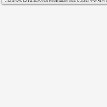
Copyright ©2006-2026
FamousWhy.ro
toate drepturile rezervate |
Termeni & Conditii
|
Privacy Policy
|
T