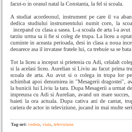
facut-o in orasul natal la Constanta, la fel si scoala.
A studiat acordeonul, instrument pe care il va aban
dedica studiului instrumentului numit corn, la scoa
incepand cu clasa a sasea. L-a scoala de arta l-a avu
tarziu urma sa ii fie si coleg de trupa. La liceu a opt
cuminte in aceasta perioada, desi in clasa a noua incep
deoarece asa il invatase fratele lui, ca trebuie sa se bat
Tot la liceu a inceput si prietenia cu Adi, celalalt cole
si la acelasi liceu. Aurelian si Liviu au facut prima tr
scoala de arta. Au avut si o colega in trupa lor p
schimbat apoi denumirea in "Mesagerii dragostei", ava
la bunicii lui Liviu la tara. Dupa Mesagerii a urmat 
impreuna cu Adi si Aurelian, avand un mare succes, f
baieti la ora actuala. Dupa cativa ani de cantat, tr
cariera de actor in televiziune, jucand in mai multe seri
Tag-uri:
vedeta
,
viata
,
televiziune