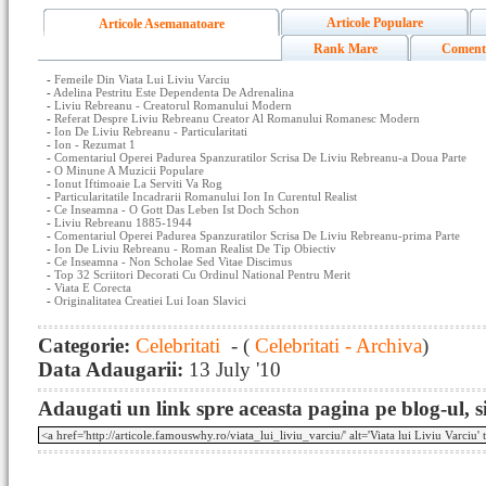
Articole Populare
Articole Asemanatoare
Rank Mare
Coment
-
Femeile Din Viata Lui Liviu Varciu
-
Adelina Pestritu Este Dependenta De Adrenalina
-
Liviu Rebreanu - Creatorul Romanului Modern
-
Referat Despre Liviu Rebreanu Creator Al Romanului Romanesc Modern
-
Ion De Liviu Rebreanu - Particularitati
-
Ion - Rezumat 1
-
Comentariul Operei Padurea Spanzuratilor Scrisa De Liviu Rebreanu-a Doua Parte
-
O Minune A Muzicii Populare
-
Ionut Iftimoaie La Serviti Va Rog
-
Particularitatile Incadrarii Romanului Ion In Curentul Realist
-
Ce Inseamna - O Gott Das Leben Ist Doch Schon
-
Liviu Rebreanu 1885-1944
-
Comentariul Operei Padurea Spanzuratilor Scrisa De Liviu Rebreanu-prima Parte
-
Ion De Liviu Rebreanu - Roman Realist De Tip Obiectiv
-
Ce Inseamna - Non Scholae Sed Vitae Discimus
-
Top 32 Scriitori Decorati Cu Ordinul National Pentru Merit
-
Viata E Corecta
-
Originalitatea Creatiei Lui Ioan Slavici
Categorie:
Celebritati
- (
Celebritati - Archiva
)
Data Adaugarii:
13 July '10
Adaugati un link spre aceasta pagina pe blog-ul, si