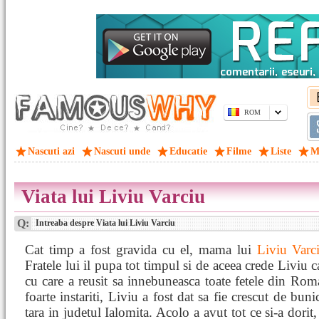
ROM
Nascuti azi
Nascuti unde
Educatie
Filme
Liste
M
Viata lui Liviu Varciu
Q:
Intreaba despre Viata lui Liviu Varciu
Cat timp a fost gravida cu el, mama lui
Liviu Varc
Fratele lui il pupa tot timpul si de aceea crede Liviu c
cu care a reusit sa innebuneasca toate fetele din Ro
foarte instariti, Liviu a fost dat sa fie crescut de bu
tara in judetul Ialomita. Acolo a avut tot ce si-a dorit,