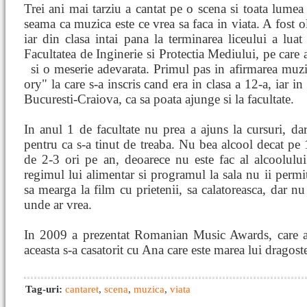
Trei ani mai tarziu a cantat pe o scena si toata lumea 
seama ca muzica este ce vrea sa faca in viata. A fost 
iar din clasa intai pana la terminarea liceului a lu
Facultatea de Inginerie si Protectia Mediului, pe care 
si o meserie adevarata. Primul pas in afirmarea muzi
ory" la care s-a inscris cand era in clasa a 12-a, iar in
Bucuresti-Craiova, ca sa poata ajunge si la facultate.
In anul 1 de facultate nu prea a ajuns la cursuri, da
pentru ca s-a tinut de treaba. Nu bea alcool decat pe 
de 2-3 ori pe an, deoarece nu este fac al alcoolului
regimul lui alimentar si programul la sala nu ii permit
sa mearga la film cu prietenii, sa calatoreasca, dar nu
unde ar vrea.
In 2009 a prezentat Romanian Music Awards, care au
aceasta s-a casatorit cu Ana care este marea lui dragost
Tag-uri:
cantaret
,
scena
,
muzica
,
viata