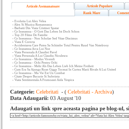
Articole Populare
Articole Asemanatoare
Rank Mare
Coment
-
Evolutia Lui Alex Velea
-
Alex Si Muzica Romaneasca
-
Barbatii Din Viata Cristinei Spatar
-
Ce Inseamna - O Gott Das Leben Ist Doch Schon
-
Top 20 Filme De Familie
-
Ce Inseamna - Non Scholae Sed Vitae Discimus
-
Viata E Corecta
-
Accidentarea Care Putea Sa Schimbe Totul Pentru Ruud Van Nistelrooy
-
Ce Inseamna Arca Lui Noe
-
Viata Personala A Claudiei Pavel
-
Viata Personala A Lui Claudiu Niculescu
-
Ce Inseamna - Modus Vivendi
-
Ce Inseamna - Ochi Pentru Ochi
-
Ce Inseamna - Mehr Als Das Leben Lieb Ich Meine Freiheit
-
Cum Era Sa Ajunga Ryan Giggs Tocmai In Curtea Marii Rivale A Lui United
-
Ce Inseamna - Ma Vie Est Un Combat
-
Citate Despre Bucurie Si Suferinta
-
Viata Sentimentala A Frumoasei Aida Yespica
Categorie:
Celebritati
- (
Celebritati - Archiva
)
Data Adaugarii:
03 August '10
Adaugati un link spre aceasta pagina pe blog-ul, si