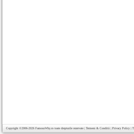
Copyright ©2006-2026
FamousWhy.ro
toate drepturile rezervate |
Termeni & Conditii
|
Privacy Policy
|
T