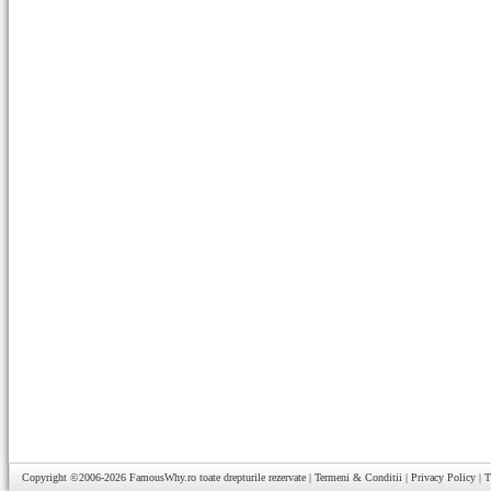
Copyright ©2006-2026
FamousWhy.ro
toate drepturile rezervate |
Termeni & Conditii
|
Privacy Policy
|
T