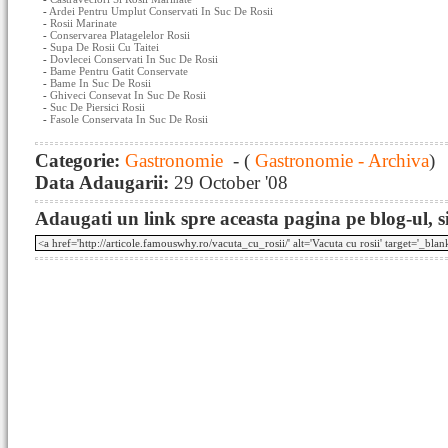
-
Ardei Pentru Umplut Conservati In Suc De Rosii
-
Rosii Marinate
-
Conservarea Platagelelor Rosii
-
Supa De Rosii Cu Taitei
-
Dovlecei Conservati In Suc De Rosii
-
Bame Pentru Gatit Conservate
-
Bame In Suc De Rosii
-
Ghiveci Consevat In Suc De Rosii
-
Suc De Piersici Rosii
-
Fasole Conservata In Suc De Rosii
Categorie:
Gastronomie
- (
Gastronomie - Archiva
)
Data Adaugarii:
29 October '08
Adaugati un link spre aceasta pagina pe blog-ul, si