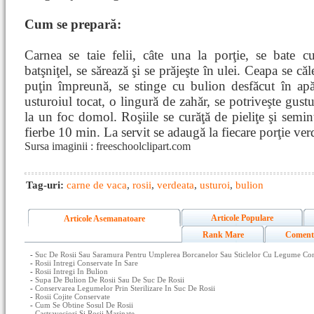
Cum se prepară:
Carnea se taie felii, câte una la porţie, se bate c
batşniţel, se sărează şi se prăjeşte în ulei. Ceapa se căl
puţin împreună, se stinge cu bulion desfăcut în apă
usturoiul tocat, o lingură de zahăr, se potriveşte gustu
la un foc domol. Roşiile se curăţă de pieliţe şi semin
fierbe 10 min. La servit se adaugă la fiecare porţie ver
Sursa imaginii : freeschoolclipart.com
Tag-uri:
carne de vaca
,
rosii
,
verdeata
,
usturoi
,
bulion
Articole Populare
Articole Asemanatoare
Rank Mare
Coment
-
Suc De Rosii Sau Saramura Pentru Umplerea Borcanelor Sau Sticlelor Cu Legume Conse
-
Rosii Intregi Conservate In Sare
-
Rosii Intregi In Bulion
-
Supa De Bulion De Rosii Sau De Suc De Rosii
-
Conservarea Legumelor Prin Sterilizare In Suc De Rosii
-
Rosii Cojite Conservate
-
Cum Se Obtine Sosul De Rosii
-
Castraveciori Si Rosii Marinate