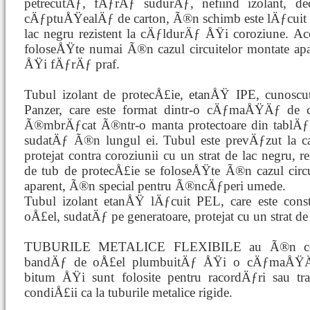
petrecutÄƒ, fÄƒrÄƒ sudurÄƒ, nefiind izolant, d
cÄƒptuÅŸealÄƒ de carton, Ã®n schimb este lÄƒcuit la
lac negru rezistent la cÄƒldurÄƒ ÅŸi coroziune. Ace
foloseÅŸte numai Ã®n cazul circuitelor montate a
ÅŸi fÄƒrÄƒ praf.
Tubul izolant de protecÅ£ie, etanÅŸ IPE, cunoscu
Panzer, care este format dintr-o cÄƒmaÅŸÄƒ de 
Ã®mbrÄƒcat Ã®ntr-o manta protectoare din tablÄƒ 
sudatÄƒ Ã®n lungul ei. Tubul este prevÄƒzut la cap
protejat contra coroziunii cu un strat de lac negru, r
de tub de protecÅ£ie se foloseÅŸte Ã®n cazul circ
aparent, Ã®n special pentru Ã®ncÄƒperi umede.
Tubul izolant etanÅŸ lÄƒcuit PEL, care este const
oÅ£el, sudatÄƒ pe generatoare, protejat cu un strat de
TUBURILE METALICE FLEXIBILE au Ã®n cons
bandÄƒ de oÅ£el plumbuitÄƒ ÅŸi o cÄƒmaÅŸÄƒ 
bitum ÅŸi sunt folosite pentru racordÄƒri sau tr
condiÅ£ii ca la tuburile metalice rigide.