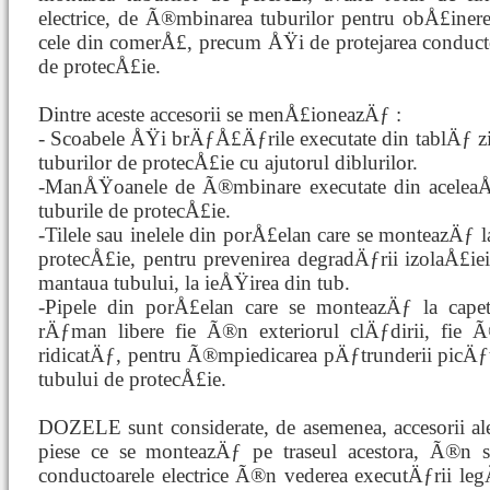
electrice, de Ã®mbinarea tuburilor pentru obÅ£iner
cele din comerÅ£, precum ÅŸi de protejarea conducto
de protecÅ£ie.
Dintre aceste accesorii se menÅ£ioneazÄƒ :
- Scoabele ÅŸi brÄƒÅ£Äƒrile executate din tablÄƒ zin
tuburilor de protecÅ£ie cu ajutorul diblurilor.
-ManÅŸoanele de Ã®mbinare executate din aceleaÅŸi
tuburile de protecÅ£ie.
-Tilele sau inelele din porÅ£elan care se monteazÄƒ la 
protecÅ£ie, pentru prevenirea degradÄƒrii izolaÅ£iei
mantaua tubului, la ieÅŸirea din tub.
-Pipele din porÅ£elan care se monteazÄƒ la capet
rÄƒman libere fie Ã®n exteriorul clÄƒdirii, fie
ridicatÄƒ, pentru Ã®mpiedicarea pÄƒtrunderii picÄƒt
tubului de protecÅ£ie.
DOZELE sunt considerate, de asemenea, accesorii ale
piese ce se monteazÄƒ pe traseul acestora, Ã®n sc
conductoarele electrice Ã®n vederea executÄƒrii leg