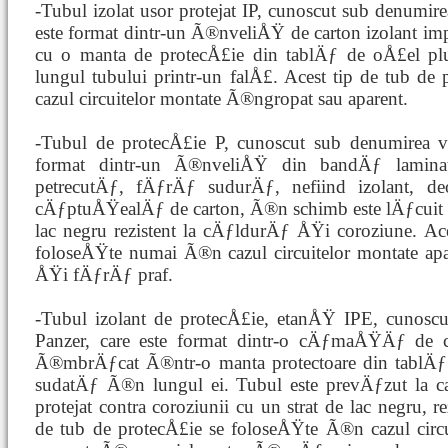
-Tubul izolat usor protejat IP, cunoscut sub denumi
este format dintr-un Ã®nveliÅŸ de carton izolant 
cu o manta de protecÅ£ie din tablÄƒ de oÅ£el 
lungul tubului printr-un falÅ£. Acest tip de tub d
cazul circuitelor montate Ã®ngropat sau aparent.
-Tubul de protecÅ£ie P, cunoscut sub denumirea ve
format dintr-un Ã®nveliÅŸ din bandÄƒ lamina
petrecutÄƒ, fÄƒrÄƒ sudurÄƒ, nefiind izolant, d
cÄƒptuÅŸealÄƒ de carton, Ã®n schimb este lÄƒcuit la
lac negru rezistent la cÄƒldurÄƒ ÅŸi coroziune. Ace
foloseÅŸte numai Ã®n cazul circuitelor montate a
ÅŸi fÄƒrÄƒ praf.
-Tubul izolant de protecÅ£ie, etanÅŸ IPE, cunosc
Panzer, care este format dintr-o cÄƒmaÅŸÄƒ de 
Ã®mbrÄƒcat Ã®ntr-o manta protectoare din tablÄƒ 
sudatÄƒ Ã®n lungul ei. Tubul este prevÄƒzut la cap
protejat contra coroziunii cu un strat de lac negru, r
de tub de protecÅ£ie se foloseÅŸte Ã®n cazul circ