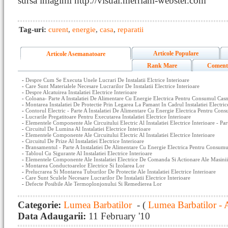
sursa imaginii http://visual.merriam-webster.com
Tag-uri:
curent
,
energie
,
casa
,
reparatii
Articole Populare
Articole Asemanatoare
Rank Mare
Coment
-
Despre Cum Se Executa Unele Lucrari De Instalatii Elctrice Interioare
-
Care Sunt Materialele Necesare Lucrarilor De Instalatii Electrice Interioare
-
Despre Alcatuirea Instalatiei Electrice Interioare
-
Coloana- Parte A Instalatiei De Alimentare Cu Energie Electrica Pentru Consumul Casn
-
Montarea Instalatiei De Protectie Prin Legarea La Pamant In Cadrul Instalatiei Electric
-
Contorul Electric - Parte A Instalatiei De Alimentare Cu Energie Electrica Pentru Con
-
Lucrarile Pregatitoare Pentru Executarea Instalatiei Electrice Interioare
-
Elementele Componente Ale Circuitului Electric Al Instalatiei Electrice Interioare - Par
-
Circuitul De Lumina Al Instalatiei Electrice Interioare
-
Elementele Componente Ale Circuitului Electric Al Instalatiei Electrice Interioare
-
Circuitul De Prize Al Instalatiei Electrice Interioare
-
Bransamentul - Parte A Instalatiei De Alimentare Cu Energie Electrica Pentru Consumu
-
Tabloul Cu Sigurante Al Instalatiei Electrice Interioare
-
Elementele Componente Ale Instalatiei Electrice De Comanda Si Actionare Ale Masinii
-
Montarea Conductoarelor Electrice Si Izolarea Lor
-
Prelucrarea Si Montarea Tuburilor De Protectie Ale Instalatiei Electrice Interioare
-
Care Sunt Sculele Necesare Lucrarilor De Instalatii Electrice Interioare
-
Defecte Posibile Ale Termoplonjonului Si Remedierea Lor
Categorie:
Lumea Barbatilor
- (
Lumea Barbatilor - 
Data Adaugarii:
11 February '10