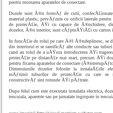
pentru montarea aparatelor de conectare.
Dozele sunt Ã®n formÄƒ de cutii, confecÅ£ionate
material plastic, prevÄƒzute cu orificii laterale pentru
de protecÅ£ie, ÅŸi cu capace de Ã®nchidere, din
dozelor, Ã®n interior, sunt cÄƒptuÅŸiÅ£i cu carton i
In funcÅ£ie de rolul pe care Ã®l Ã®ndeplinesc, se d
din interiorul ei se ramificÄƒ alte conducte sau tuburi
cand au rolul de a uÅŸura introducerea ÅŸi tragerea
protecÅ£ie pe distanÅ£e mai mari, precum ÅŸi doze
pentru fixarea aparatelor de conectare (Ã®ntrerupÄƒtoa
Dimensiunile dozelor folosite la instalaÅ£iile elec
mÄƒrimii tuburilor de protecÅ£ie cu care se 
constructivÄƒ sint rotunde ÅŸi pÄƒtrate.
Dupa felul cum este executata instalatia electrica, doz
tencuiala, aparente sau pe jumatate ingropate in tencui