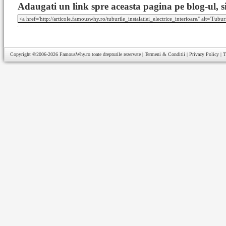
Adaugati un link spre aceasta pagina pe blog-ul, si
Copyright ©2006-2026
FamousWhy.ro
toate drepturile rezervate |
Termeni & Conditii
|
Privacy Policy
|
T