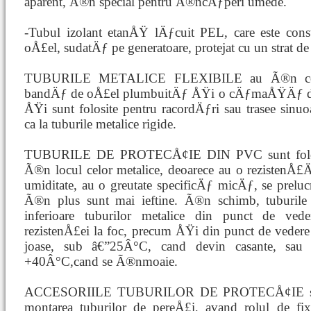
aparent, Ã®n special pentru Ã®ncÄƒperi umede.
-Tubul izolant etanÅŸ lÄƒcuit PEL, care este cons
oÅ£el, sudatÄƒ pe generatoare, protejat cu un strat de
TUBURILE METALICE FLEXIBILE au Ã®n cons
bandÄƒ de oÅ£el plumbuitÄƒ ÅŸi o cÄƒmaÅŸÄƒ din
ÅŸi sunt folosite pentru racordÄƒri sau trasee sin
ca la tuburile metalice rigide.
TUBURILE DE PROTECÅ¢IE DIN PVC sunt folosi
Ã®n locul celor metalice, deoarece au o rezistenÅ
umiditate, au o greutate specificÄƒ micÄƒ, se pr
Ã®n plus sunt mai ieftine. Ã®n schimb, tuburil
inferioare tuburilor metalice din punct de vede
rezistenÅ£ei la foc, precum ÅŸi din punct de vedere 
joase, sub â€”25Â°C, cand devin casante, sau la
+40Â°C,cand se Ã®nmoaie.
ACCESORIILE TUBURILOR DE PROTECÅ¢IE sunt el
montarea tuburilor de pereÅ£i, avand rolul de fixar