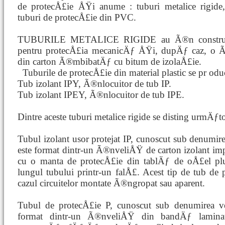
de protecÅ£ie ÅŸi anume : tuburi metalice rigide,
tuburi de protecÅ£ie din PVC.
TUBURILE METALICE RIGIDE au Ã®n construcÅ
pentru protecÅ£ia mecanicÄƒ ÅŸi, dupÄƒ caz, o 
din carton Ã®mbibatÄƒ cu bitum de izolaÅ£ie.
Tuburile de protecÅ£ie din material plastic se pr
odu
Tub izolant IPY, Ã®nlocuitor de tub IP.
Tub izolant IPEY, Ã®nlocuitor de tub IPE.
Dintre aceste tuburi metalice rigide se disting urmÄƒtoa
Tubul izolant usor protejat IP, cunoscut sub denumi
este format dintr-un Ã®nveliÅŸ de carton izolant 
cu o manta de protecÅ£ie din tablÄƒ de oÅ£el 
lungul tubului printr-un falÅ£. Acest tip de tub d
cazul circuitelor montate Ã®ngropat sau aparent.
Tubul de protecÅ£ie P, cunoscut sub denumirea ve
format dintr-un Ã®nveliÅŸ din bandÄƒ lamina