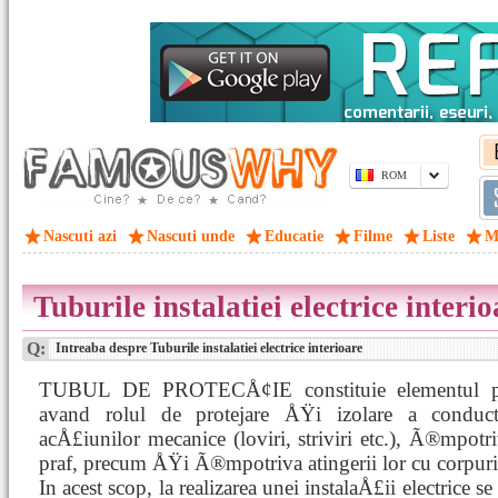
ROM
Nascuti azi
Nascuti unde
Educatie
Filme
Liste
M
Tuburile instalatiei electrice interio
Q:
Intreaba despre Tuburile instalatiei electrice interioare
TUBUL DE PROTECÅ¢IE constituie elementul princi
avand rolul de protejare ÅŸi izolare a conduct
acÅ£iunilor mecanice (loviri, striviri etc.), Ã®mpot
praf, precum ÅŸi Ã®mpotriva atingerii lor cu corpuri
In acest scop, la realizarea unei instalaÅ£ii electrice se