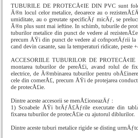
TUBURILE DE PROTECÅ¢IE DIN PVC sunt folosit
Ã®n locul celor metalice, deoarece au o rezistenÅ
umiditate, au o greutate specificÄƒ micÄƒ, se pr
Ã®n plus sunt mai ieftine. In schimb, tuburile de pro
tuburilor metalice din punct de vedere al rezistenÅ£e
precum ÅŸi din punct de vedere al cofnportÄƒrii la 
cand devin casante, sau la temperaturi ridicate, pes
ACCESORIILE TUBURILOR DE PROTECÅ¢IE sint el
montarea tuburilor de pereÅ£i, avand rolul de fixar
electrice, de Ã®mbinarea tuburilor pentru obÅ£iner
cele din comerÅ£, precum ÅŸi de protejarea conducto
de protecÅ£ie.
Dintre aceste accesorii se menÅ£ioneazÄƒ :
1) Scoabele ÅŸi brÄƒÅ£Äƒrile executate din tablÄ
fixarea tuburilor de protecÅ£ie cu ajutorul diblurilor.
Dintre aceste tuburi metalice rigide se disting urmÄƒtoa