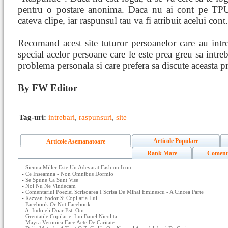
pentru o postare anonima. Daca nu ai cont pe TPU.
cateva clipe, iar raspunsul tau va fi atribuit acelui cont.
Recomand acest site tuturor persoanelor care au intr
special acelor persoane care le este prea greu sa intreb
problema personala si care prefera sa discute aceasta
By FW Editor
Tag-uri:
intrebari
,
raspunsuri
,
site
Articole Populare
Articole Asemanatoare
Rank Mare
Coment
-
Sienna Miller Este Un Adevarat Fashion Icon
-
Ce Inseamna - Non Omnibus Dormio
-
Se Spune Ca Sunt Vise
-
Noi Nu Ne Vindecam
-
Comentariul Poeziei Scrisoarea I Scrisa De Mihai Eminescu - A Cincea Parte
-
Razvan Fodor Si Copilaria Lui
-
Facebook Or Not Facebook
-
Ai Indoieli Doar Esti Om
-
Greutatile Copilariei Lui Banel Nicolita
-
Mayra Veronica Face Acte De Caritate