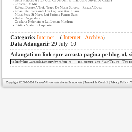
-
Delia Matache A Trait O Zi Ca Un Om Normal Avand Job-ul De Casiera
-
Consolat De Mic
-
Referat Despre A Treia Teapa De Marin Sorescu - Partea A Doua
-
Amanunte Interesante Din Copilaria Anei Ularu
-
Mihai Petre Si Marea Lui Pasiune Pentru Dans
-
Barbatii Sagetatori
-
Copilaria Nefericita A Lui Lucian Mindruta
-
Cristina Spatar In Copilarie
Categorie:
Internet
- (
Internet - Archiva
)
Data Adaugarii:
29 July '10
Adaugati un link spre aceasta pagina pe blog-ul, si
Copyright ©2006-2026
FamousWhy.ro
toate drepturile rezervate |
Termeni & Conditii
|
Privacy Policy
|
T