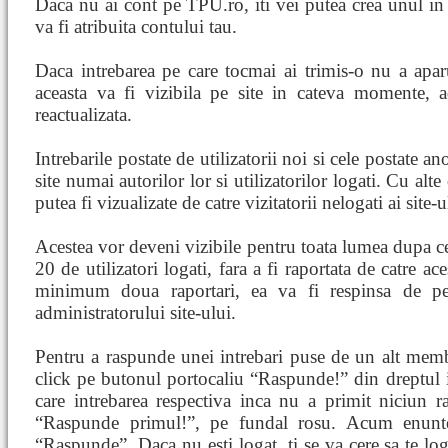
Daca nu ai cont pe TPU.ro, iti vei putea crea unul in d
va fi atribuita contului tau.
Daca intrebarea pe care tocmai ai trimis-o nu a aparut
aceasta va fi vizibila pe site in cateva momente, 
reactualizata.
Intrebarile postate de utilizatorii noi si cele postate 
site numai autorilor lor si utilizatorilor logati. Cu al
putea fi vizualizate de catre vizitatorii nelogati ai site-u
Acestea vor deveni vizibile pentru toata lumea dupa c
20 de utilizatori logati, fara a fi raportata de catre a
minimum doua raportari, ea va fi respinsa de pe 
administratorului site-ului.
Pentru a raspunde unei intrebari puse de un alt memb
click pe butonul portocaliu “Raspunde!” din dreptul in
care intrebarea respectiva inca nu a primit niciun r
“Raspunde primul!”, pe fundal rosu. Acum enunte
“Raspunde”. Daca nu esti logat, ti se va cere sa te log