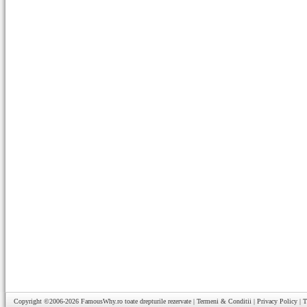
Copyright ©2006-2026
FamousWhy.ro
toate drepturile rezervate |
Termeni & Conditii
|
Privacy Policy
|
T