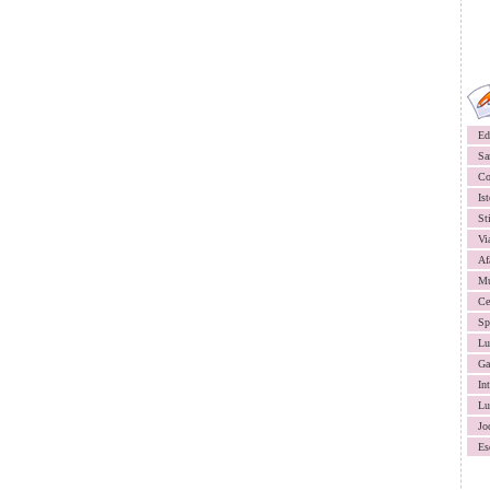
Ed
Sa
Co
Ist
St
Vi
Af
Mu
Ce
Sp
Lu
Ga
In
Lu
Jo
Es