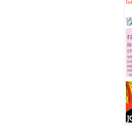
In
r
is
ci
vo
cr
egi
in
eg