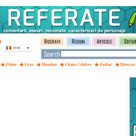
ROM
Filme
Liste
Monden
Citate Celebre
Zodiac
Director