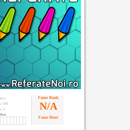
Fame Rank
stics:
N/A
ts: 108
s:
0
Riser
Fame Riser