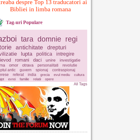
treaba despre Top 13 traducatori ai
Bibliei in limba romana
Tag-uri Populare
azboi
tara
domnie
regi
torie
antichitate
drepturi
vilizatie
lupta
politica
intregire
ievod
romani
daci
unire
investigatie
ima
omor
otrava
personalitati
revolutie
ptul antic
guvern
spionaj
contraspionaj
terese
referat
india
grecia
evul mediu
cultura
ipt
evrei
familie
relatii
opere
All Tags