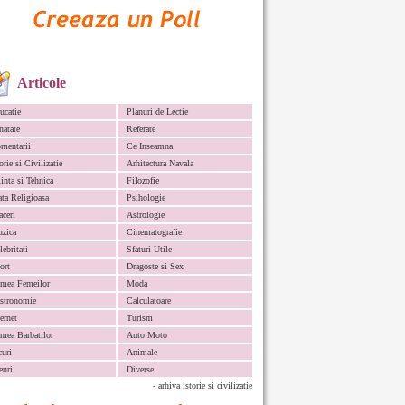
Articole
ucatie
Planuri de Lectie
natate
Referate
mentarii
Ce Inseamna
orie si Civilizatie
Arhitectura Navala
iinta si Tehnica
Filozofie
ata Religioasa
Psihologie
aceri
Astrologie
zica
Cinematografie
lebritati
Sfaturi Utile
ort
Dragoste si Sex
mea Femeilor
Moda
stronomie
Calculatoare
ternet
Turism
mea Barbatilor
Auto Moto
curi
Animale
euri
Diverse
- arhiva istorie si civilizatie