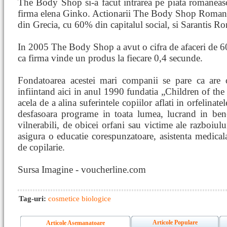
The Body Shop si-a facut intrarea pe piata romaneasc
firma elena Ginko. Actionarii The Body Shop Roman
din Grecia, cu 60% din capitalul social, si Sarantis 
In 2005 The Body Shop a avut o cifra de afaceri de 60
ca firma vinde un produs la fiecare 0,4 secunde.
Fondatoarea acestei mari companii se pare ca are o 
infiintand aici in anul 1990 fundatia „Children of the 
acela de a alina suferintele copiilor aflati in orfelina
desfasoara programe in toata lumea, lucrand in benef
vilnerabili, de obicei orfani sau victime ale razboiulu
asigura o educatie corespunzatoare, asistenta medicala
de copilarie.
Sursa Imagine - voucherline.com
Tag-uri:
cosmetice biologice
Articole Populare
Articole Asemanatoare