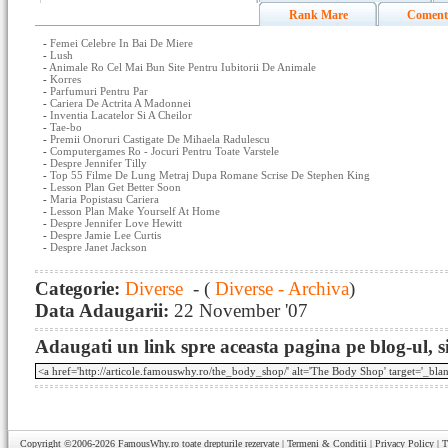
Rank Mare
Coment
-
Femei Celebre In Bai De Miere
-
Lush
-
Animale Ro Cel Mai Bun Site Pentru Iubitorii De Animale
-
Korres
-
Parfumuri Pentru Par
-
Cariera De Actrita A Madonnei
-
Inventia Lacatelor Si A Cheilor
-
Tae-bo
-
Premii Onoruri Castigate De Mihaela Radulescu
-
Computergames Ro - Jocuri Pentru Toate Varstele
-
Despre Jennifer Tilly
-
Top 55 Filme De Lung Metraj Dupa Romane Scrise De Stephen King
-
Lesson Plan Get Better Soon
-
Maria Popistasu Cariera
-
Lesson Plan Make Yourself At Home
-
Despre Jennifer Love Hewitt
-
Despre Jamie Lee Curtis
-
Despre Janet Jackson
Categorie:
Diverse
- (
Diverse - Archiva
)
Data Adaugarii:
22 November '07
Adaugati un link spre aceasta pagina pe blog-ul, si
Copyright ©2006-2026
FamousWhy.ro
toate drepturile rezervate |
Termeni & Conditii
|
Privacy Policy
|
T