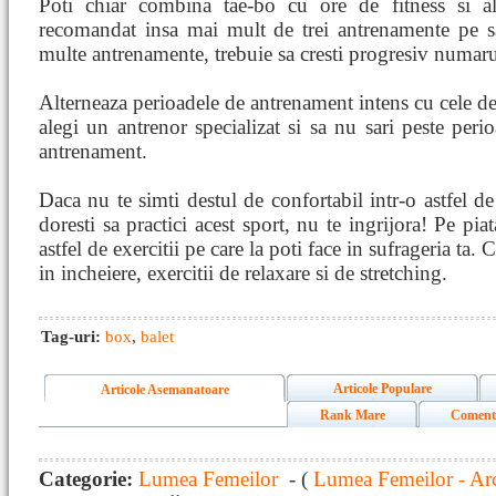
Poti chiar combina tae-bo cu ore de fitness si al
recomandat insa mai mult de trei antrenamente pe s
multe antrenamente, trebuie sa cresti progresiv numar
Alterneaza perioadele de antrenament intens cu cele de
alegi un antrenor specializat si sa nu sari peste peri
antrenament.
Daca nu te simti destul de confortabil intr-o astfel de
doresti sa practici acest sport, nu te ingrijora! Pe pi
astfel de exercitii pe care la poti face in sufrageria ta. 
in incheiere, exercitii de relaxare si de stretching.
Tag-uri:
box
,
balet
Articole Populare
Articole Asemanatoare
Rank Mare
Coment
Categorie:
Lumea Femeilor
- (
Lumea Femeilor - Ar