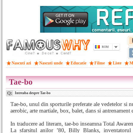
ROM
Nascuti azi
Nascuti unde
Educatie
Filme
Liste
M
Tae-bo
Q:
Intreaba despre Tae-bo
Tae-bo, unul din sporturile preferate ale vedetelor si 
aerobic, arte martiale, box, balet, dans si antrenament 
In traducere ad literam, tae-bo inseamna Total Awar
La sfarsitul anilor ’80, Billy Blanks, inventatorul