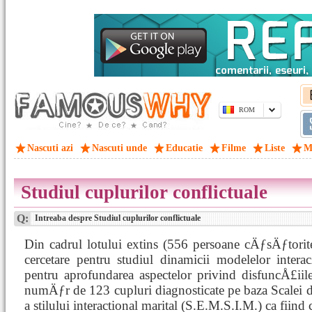
ROM
Nascuti azi
Nascuti unde
Educatie
Filme
Liste
M
Studiul cuplurilor conflictuale
Q:
Intreaba despre Studiul cuplurilor conflictuale
Din cadrul lotului extins (556 persoane cÄƒsÄƒtorit
cercetare pentru studiul dinamicii modelelor intera
pentru aprofundarea aspectelor privind disfuncÅ£iile
numÄƒr de 123 cupluri diagnosticate pe baza Scalei 
a stilului interactional marital (S.E.M.S.I.M.) ca fiind 