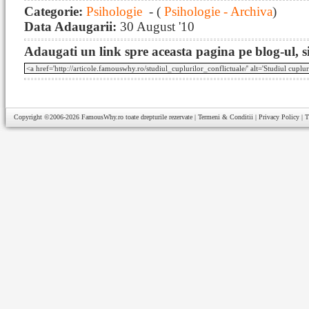
Categorie:
Psihologie
- (
Psihologie - Archiva
)
Data Adaugarii:
30 August '10
Adaugati un link spre aceasta pagina pe blog-ul, si
Copyright ©2006-2026
FamousWhy.ro
toate drepturile rezervate |
Termeni & Conditii
|
Privacy Policy
|
T