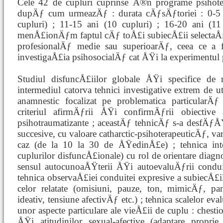
Cele 42 de cupluri cuprinse Ã®n programe psihoter
dupÄƒ cum urmeazÄƒ : durata cÄƒsÄƒtoriei : 0-5 a
cupluri) ; 11-15 ani (10 cupluri) ; 16-20 ani (11 c
menÅ£ionÄƒm faptul cÄƒ toÅ£i subiecÅ£ii selectaÅ£
profesionalÄƒ medie sau superioarÄƒ, ceea ce a faci
investigaÅ£ia psihosocialÄƒ cat ÅŸi la experimentul p
Studiul disfuncÅ£iilor globale ÅŸi specifice de r
intermediul catorva tehnici investigative extrem de uti
anamnestic focalizat pe problematica particularÄƒ
criteriul afirmÄƒrii ÅŸi confirmÄƒrii obiective
psihotraumatizante ; aceastÄƒ tehnicÄƒ s-a desfÄ
succesive, cu valoare catharctic-psihoterapeuticÄƒ, 
caz (de la 10 la 30 de ÅŸedinÅ£e) ; tehnica inte
cuplurilor disfuncÅ£ionale) cu rol de orientare dia
sensul autocunoaÅŸterii ÅŸi autoevaluÄƒrii condui
tehnica observaÅ£iei conduitei expresive a subiecÅ£
celor relatate (omisiuni, pauze, ton, mimicÄƒ, p
ideativ, tensiune afectivÄƒ etc.) ; tehnica scalelor e
unor aspecte particulare ale vieÅ£ii de cuplu : chestio
ÅŸi atitudinilor sexual-afective (adaptare propri