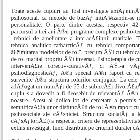
Toate aceste cupluri au fost investigate amÄƒnunÅ
psihosocial, ca metode de bazÄƒ intiÃ®izandu-se m
personalitate. O parte dintre acestea, respectiv 42
parcursul a trei ani Ã®n programe complexe psiho-te
tehnici de ameliorare a interacÅ£iunii
maritale. 
tehnica analitico-catharcticÄƒ cu tehnici comporta
â€žimitarea modelelor de rol", precum ÅŸi cu tehnic
de rol marital propriu ÅŸi inversat. Psihoterapia de c
intervenÅ£ie corectiv-curativÄƒ, ci ÅŸi-a v
psihodiagnosticÄƒ, Ã®n special Ã®n raport cu rele
survenite Ã®n structura rolurilor conjugale. La cele 
adÄƒugat un numÄƒr de 65 de subiecÅ£i divorÅ£aÅ
cuplu s-a dovedit a fi deosebit de relevantÄƒ Ã®n r
noastre. Acest al doilea lot de cercetare a permis 
semnificaÅ£ia unor disfuncÅ£ii de rol Ã®n raport cu
psihosociale ale cÄƒsniciei. Structura socialÄƒ a l
cÄƒsÄƒtoriÅ£i) a respectat criterii de reprezentativita
extins investigat, fiind distribuit pe criteriul duratei 