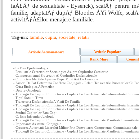
faÅ£Äƒ de sexualitate - Eysenck), scalÄƒ pentru m
familie, adaptatÄƒ dupÄƒ Bloodes ÅŸi Wolfe, scalÄ
activitÄƒÅ£ilor menajere familiale.
Tag-uri:
familie
,
cuplu
,
societate
,
relatii
Articole Populare
Articole Asemanatoare
Rank Mare
Coment
-
Ce Este Epidemiologia
-
Rezultatele Cercetarilor Sociologice Asupra Cuplurilor Casatorite
-
Comportamentul Procreativ Al Cuplurilor Disfunctionale
-
Conflictele Maritale Aparute Dupa Multi Ani De Casatorie
-
Factori De Pot Determina Conflicte Conjugale - Relatii Tensive Ale Partenerilor Cu Pr
-
Criza Biologica A Femeilor
-
Despre Oncologie
-
Tipologii De Cupluri Conflictuale - Cupluri Cu Conflictualitate Submanifesta Contin
-
Tipul Sotului Tiran
-
Traiectoria Disfunctionala A Vietii De Familie
-
Tipologii De Cupluri Conflictuale - Cupluri Cu Conflictualitate Submanifesta Intermi
-
Tipologii De Cupluri Conflictuale - Cupluri Cu Conflictualitate Submanifesta Contin
-
Studiul Cuplurilor Fara Copii
-
Ce Este Inframicrobiologia
-
Tipologii De Cupluri Conflictuale - Cupluri Cu Conflictualitate Manifesta Intermitent
-
Importanta Asistentei Conjugale
-
Cresterea Autoritatii Liderului Militar Prin Dezvoltarea Competentei Comunicationale
-
Tipologii De Cupluri Conflictuale - Cupluri Cu Conflictualitate Manifesta Intermiten