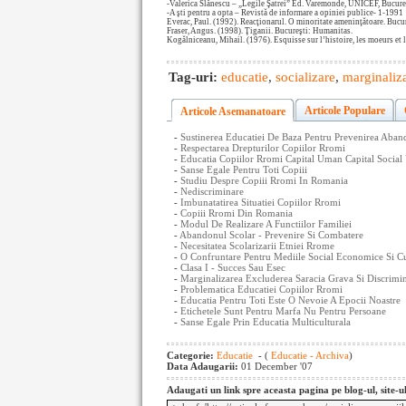
-Valerica Slănescu – „Legile Şatrei” Ed. Varemonde, UNICEF, Bucure
-A şti pentru a opta – Revistă de informare a opiniei publice- 1-1991
Everac, Paul. (1992). Reacţionarul. O minoritate ameninţătoare. Bucu
Fraser, Angus. (1998). Ţiganii. Bucureşti: Humanitas.
Kogălniceanu, Mihail. (1976). Esquisse sur l’histoire, les moeurs et l
Tag-uri:
educatie
,
socializare
,
marginaliz
Articole Populare
Articole Asemanatoare
-
Sustinerea Educatiei De Baza Pentru Prevenirea Aban
-
Respectarea Drepturilor Copiilor Rromi
-
Educatia Copiilor Rromi Capital Uman Capital Social V
-
Sanse Egale Pentru Toti Copiii
-
Studiu Despre Copiii Rromi In Romania
-
Nediscriminare
-
Imbunatatirea Situatiei Copiilor Rromi
-
Copiii Rromi Din Romania
-
Modul De Realizare A Functiilor Familiei
-
Abandonul Scolar - Prevenire Si Combatere
-
Necesitatea Scolarizarii Etniei Rrome
-
O Confruntare Pentru Mediile Social Economice Si Cu
-
Clasa I - Succes Sau Esec
-
Marginalizarea Excluderea Saracia Grava Si Discrimi
-
Problematica Educatiei Copiilor Rromi
-
Educatia Pentru Toti Este O Nevoie A Epocii Noastre
-
Etichetele Sunt Pentru Marfa Nu Pentru Persoane
-
Sanse Egale Prin Educatia Multiculturala
Categorie:
Educatie
- (
Educatie - Archiva
)
Data Adaugarii:
01 December '07
Adaugati un link spre aceasta pagina pe blog-ul, site-u