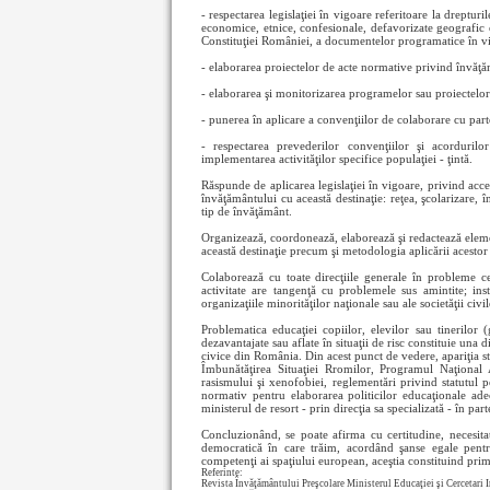
- respectarea legislaţiei în vigoare referitoare la drepturi
economice, etnice, confesionale, defavorizate geografic etc
Constituţiei României, a documentelor programatice în vig
- elaborarea proiectelor de acte normative privind învăţăm
- elaborarea şi monitorizarea programelor sau proiectel
- punerea în aplicare a convenţiilor de colaborare cu parte
- respectarea prevederilor convenţiilor şi acorduril
implementarea activităţilor specifice populaţiei - ţintă.
Răspunde de aplicarea legislaţiei în vigoare, privind acce
învăţământului cu această destinaţie: reţea, şcolarizare, 
tip de învăţământ.
Organizează, coordonează, elaborează şi redactează elemen
această destinaţie precum şi metodologia aplicării acestor 
Colaborează cu toate direcţiile generale în probleme ce 
activitate are tangenţă cu problemele sus amintite; inst
organizaţiile minorităţilor naţionale sau ale societăţii civi
Problematica educaţiei copiilor, elevilor sau tinerilor
dezavantajate sau aflate în situaţii de risc constituie una
civice din România. Din acest punct de vedere, apariţia 
Îmbunătăţirea Situaţiei Rromilor, Programul Naţional 
rasismului şi xenofobiei, reglementări privind statutul 
normativ pentru elaborarea politicilor educaţionale ade
ministerul de resort - prin direcţia sa specializată - în pa
Concluzionând, se poate afirma cu certitudine, necesitat
democratică în care trăim, acordând şanse egale pentru
competenţi ai spaţiului european, aceştia constituind prim
Referinte:
Revista Învăţământului Preşcolare Ministerul Educaţiei şi Cercetari I