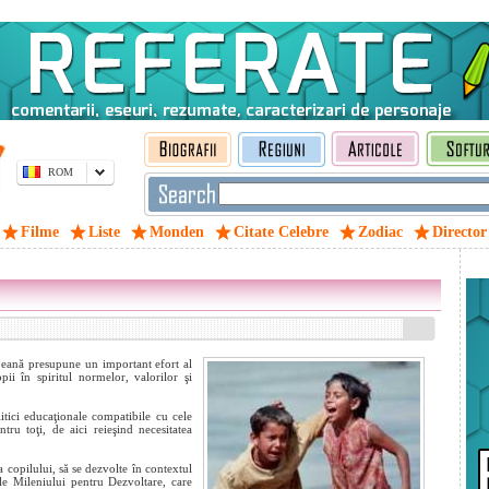
ROM
Filme
Liste
Monden
Citate Celebre
Zodiac
Director
opeană presupune un important efort al
ii în spiritul normelor, valorilor şi
itici educaţionale compatibile cu cele
tru toţi, de aici reieşind necesitatea
 copilului, să se dezvolte în contextul
le Mileniului pentru Dezvoltare, care