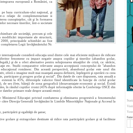
u integrarea europeană a României, ca
, pe baza curriculum-ului naţional, şi
r-o relaţie de complementaritate si
terea cunoştinţelor, cât şi în formarea
lor necesare tinerilor, într-o societate
chimbare ale societăţii, precum şi cele
modificări importante ale structurii,
 2000, principalele schimbări au fost
 completarea Legii învăţământului Nr.
e internaţionale consideră educaţia unul dintre cele mai eficiente mijloace de ridicare
iferitor fenomene cu impact negativ asupra copiilor şi tinerilor (abandon şcolar,
egală,) şi de a oferi alternative pentru soluţionarea situaţiilor de criză, ca: sărăcie,
rmaţie etc. Studii comparative relevante asupra accepţiunii conceptului de "abandon
l educaţional românesc. Din această perspectivă, abandonul şcolar este unul din
itativ, oferă o imagine mult mai nuanţată asupra definirii, înţelegerii şi operării cu ceea
, participare şi progres şcolar şi social". Din datele de care dispunem, rata anuală a
extensii la 45%, diferenţele valorice fiind identificate în funcţie de ciclul şcolar
, de sex (fete, băieţi) de zona geografică (dezavantajate economic şi social. Există
i ales, în rândul copiilor rromi (45% după informaţiile oferite la Conferinţa OSCE din
or datelor primare reale despre această etnie).
ătre Ministerul Educaţiei privind combaterea şi eliminarea progresivă a fenomenului
Stati
 către Direcţia Generală Invăţământ în Limbile Minorităţilor Naţionale şi Accesul la
Visi
Vote
participării şi egalităţii de şanse;
Fame 
 şcolare şi extraşcolare destinate să ridice rata participării şcolare şi să faciliteze