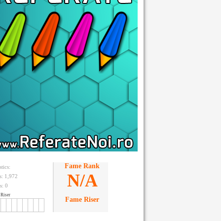
Fame Rank
stics:
N/A
ts: 1,972
s:
0
Riser
Fame Riser