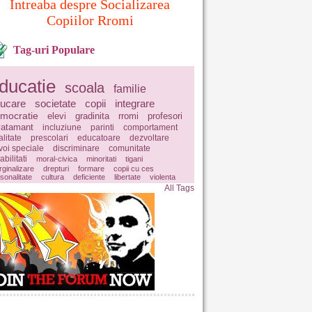
Intreaba despre Socializarea
Copiilor Rromi
Tag-uri Populare
ducatie
scoala
familie
ucare
societate
copii
integrare
mocratie
elevi
gradinita
rromi
profesori
vatamant
incluziune
parinti
comportament
litate
prescolari
educatoare
dezvoltare
voi speciale
discriminare
comunitate
abilitati
moral-civica
minoritati
tigani
ginalizare
drepturi
formare
copii cu ces
sonalitate
cultura
deficiente
libertate
violenta
All Tags