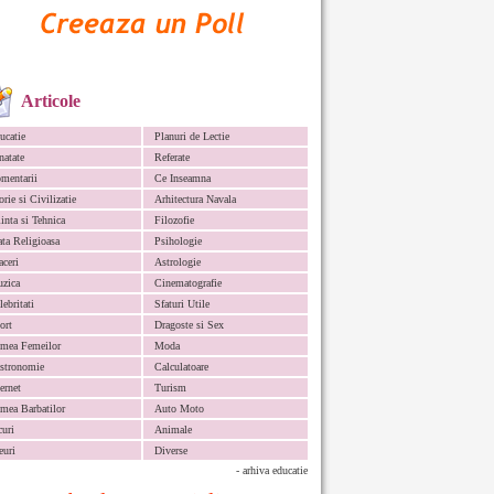
Articole
ucatie
Planuri de Lectie
natate
Referate
mentarii
Ce Inseamna
orie si Civilizatie
Arhitectura Navala
iinta si Tehnica
Filozofie
ata Religioasa
Psihologie
aceri
Astrologie
zica
Cinematografie
lebritati
Sfaturi Utile
ort
Dragoste si Sex
mea Femeilor
Moda
stronomie
Calculatoare
ternet
Turism
mea Barbatilor
Auto Moto
curi
Animale
euri
Diverse
- arhiva educatie