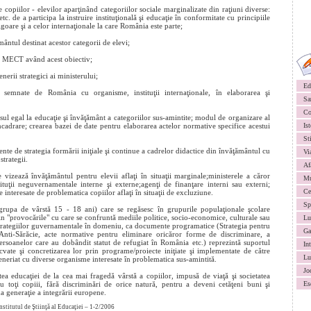
le copiilor - elevilor aparţinând categoriilor sociale marginalizate din raţiuni diverse:
. de a participa la instruire instituţională şi educaţie în conformitate cu principiile
oare şi a celor internaţionale la care România este parte;
ântul destinat acestor categorii de elevi;
or MECT având acest obiectiv;
nerii strategici ai ministerului;
Ed
or semnate de România cu organisme, instituţii internaţionale, în elaborarea şi
Sa
Co
sul egal la educaţie şi învăţământ a categoriilor sus-amintite; modul de organizare al
încadrare; crearea bazei de date pentru elaborarea actelor normative specifice acestui
Ist
St
te de strategia formării iniţiale şi continue a cadrelor didactice din învăţământul cu
Vi
strategii.
Af
vizează învăţământul pentru elevii aflaţi în situaţii marginale;ministerele a căror
Mu
ituţii neguvernamentale interne şi externe;agenţi de finanţare interni sau externi;
Ce
le interesate de problematica copiilor aflaţi în situaţii de excluziune.
Sp
 (grupa de vârstă 15 - 18 ani) care se regăsesc în grupurile populaţionale şcolare
 din "provocările" cu care se confruntă mediile politice, socio-economice, culturale sau
Lu
strategiilor guvernamentale în domeniu, ca documente programatice (Strategia pentru
Ga
Anti-Sărăcie, acte normative pentru eliminare oricăror forme de discriminare, a
persoanelor care au dobândit statut de refugiat în România etc.) reprezintă suportul
In
cvate şi concretizarea lor prin programe/proiecte iniţiate şi implementate de către
Lu
rteneriat cu diverse organisme interesate în problematica sus-amintită.
Jo
ea educaţiei de la cea mai fragedă vârstă a copiilor, impusă de viaţă şi societatea
 toţi copiii, fără discriminări de orice natură, pentru a deveni cetăţeni buni şi
Es
a generaţie a integrării europene.
nstitutul de Ştiinţă al Educaţiei – 1-2/2006