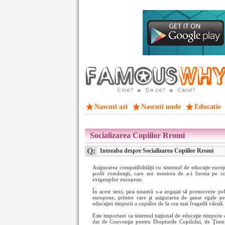
Nascuti azi
Nascuti unde
Educatie
Socializarea Copiilor Rromi
Q:
Intreaba despre Socializarea Copiilor Rromi
Asigurarea compatibilităţii cu sistemul de educaţie eur
şcolii româneşti, care are menirea de a-i forma pe cop
exigenţelor europene.
În acest sens, ţara noastră s-a angajat să promoveze pol
europene, printre care şi asigurarea de şanse egale pen
educaţiei timpurii a copiilor de la cea mai fragedă vârstă.
Este important ca sistemul naţional de educaţie timpurie a
dat de Convenţia pentru Drepturile Copilului, de Ţinte