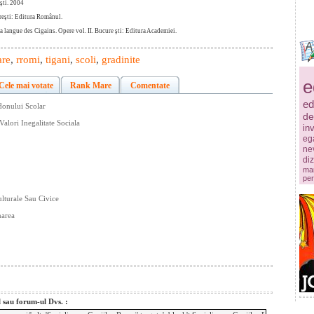
şti. 2004
reşti: Editura Românul.
a langue des Cigains. Opere vol. II. Bucure şti: Editura Academiei.
are
,
rromi
,
tigani
,
scoli
,
gradinite
e
Cele mai votate
Rank Mare
Comentate
ed
donului Scolar
de
alori Inegalitate Sociala
in
ega
ne
diz
mar
per
lturale Sau Civice
narea
l sau forum-ul Dvs. :