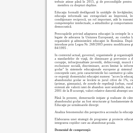
trebuie atinse până în 2015, şi de precondiţiile pentr
membru cu drepturi
depline.
Educaţia formală desfăşurată în unităţile de învăţământ
educaţia informală sau extraşcolară au împreună, înt
condiţionare reciprocă, un rol important, atât în transmi
competenţelor intelectuale, a atitudinilor şi comportamente
democratică.
Preocupările privind adaptarea educaţiei la cerinţele în s
legate de aderarea la Uniunea Europeană, au condus la 
organizării şi administrării educaţiei în România. După
introduse prin Legea Nr. 268/2003 pentru modificarea şi
84/1995 .
In contextul actual, guvernul, organismele şi organizaţiil
a standardelor de viaţă, de diminuare şi prevenire a d
corupţie, infracţionalitate juvenilă, delincvenţă, muncă il
excluziune socială, discriminare, acces limitat la info
şcolar" în sistemele educaţionale europene şi sistemu
conceptele care, prin caracteristicile lui cantitative şi cal
ce experţii domeniului educaţiei numesc "acces la educaţie
abandonului şcolar se învârte in jurul cifrei de 1%, cu 
(primar, gimnaziu), de zonele de reşedinţă (urban, rural)
extensii ale valorii ratei de abandon sunt sesizabile, ma
2001 de la B ucureşti, valori relative datorită absenţei un
Până în prezent, demersurile iniţiate şi realizate de c
abandonului şcolar au fost structurate şi fundamentate de
Educaţie pe următoarele direcţii:
Analiza fenomenului din perspectiva accesului la educaţie, 
Elaborarea unei strategii de programe şi proiecte educative
integrarea copiilor care au abandonat şcoala.
Domeniul de competenţă: