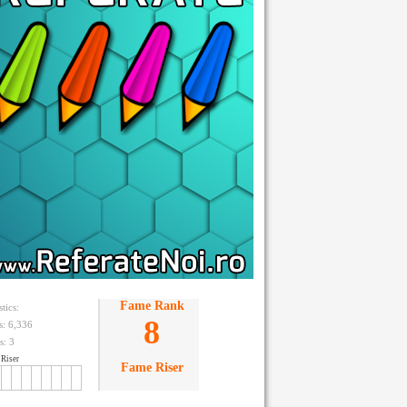
Fame Rank
stics:
8
ts: 6,336
s:
3
Riser
Fame Riser