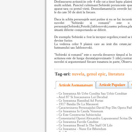
Desfasurarea actiunii:in cele 4 zile cat a tinut lupta plaie
multi soldati. Punctul culminant:Sobieski porunceste span
aparat tara cu pretul vietii. Deznodamantul:la cererile lui
le da cate 50 de sloti la fiecare.
Daca in schita personajele sunt putine si nu se fac incursiu
nuvelei "Sobieski si romanii" este 
personaje(Sobieski,Pototki,Iablonovski,oastea polona,plaie
situatii diferite comportandu-se diferit.
De exemplu Sobieski a fost la inceput orgolios,vrand sa i
devine furios
La vederea celor 9 plaiesi care au iesit din cetate,iar
hatmanului sau Iablonovski.
"Sobieski si romanii" este o nuvela deoarece timpul si l
actiunea este de lunga durata(aproximativ 5 zile),contrar 
nuvelei si argumentand fiecare trasatura in parte, Observ
Tag-uri:
nuvela
,
genul epic
,
literatura
Articole Populare
Articole Asemanatoare
-
Ce Inseamna Ab Urbe Condita Sau Urbis Conditae
-
Anul 87 Si Inscaunarea Lui Decebal
-
Ce Inseamna Hannibal Ad Portas
-
1917 Batalia De La Marasesti
-
Caracterizarea Personajului David Pop Din Opera Pad
-
Ce Inseamna In Cauda Venenum
-
Ce Este Constructia Subiectului
-
Comentariul Operei Alexandru Lapusneanul Scrisa De
-
Ce Inseamna Furcile Caudine
-
Ce Inseamna Bread Is The Staff Of Life
-
Ce Inseamna - Nune Est Bibendum