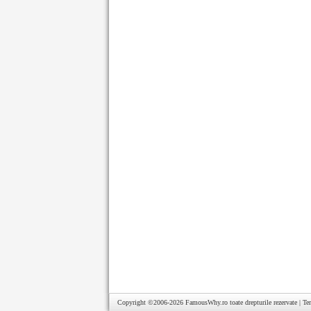
Copyright ©2006-2026
FamousWhy.ro
toate drepturile rezervate |
Te