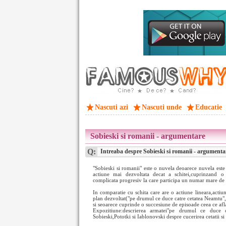
Nascuti azi
Nascuti unde
Educatie
Sobieski si romanii - argumentare
Q:
Intreaba despre Sobieski si romanii - argumenta
"Sobieski si romanii" este o nuvela deoarece nuvela este 
actiune mai dezvoltata decat a schitei,cuprinzand o
complicata progresiv la care participa un numar mare de 
In comparatie cu schita care are o actiune lineara,actiu
plan dezvoltat("pe drumul ce duce catre cetatea Neamtu","i
si seoarece cuprinde o succesiune de episoade ceea ce afla
Expozitiune:descrierea armatei"pe drumul ce duce ca
Sobieski,Pototki si Iablonovski despre cucerirea cetatii s