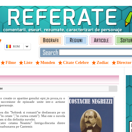
ROM
Filme
Liste
Monden
Citate Celebre
Zodiac
Director
re
o creatie ce apartine genului epic,in proza,cu o
 succesiune de episoade unite intr-o actiune
personaje.
nea din "Sobiesk si romanii"se desfasoara pe un
n cetate ","in curtea cetatii"). Mai este o nuvela
m si din definitia nuvelei.
tre cetatea Neamtu" Intriga:discutia dintre
i razbunarea pe Cantemir.