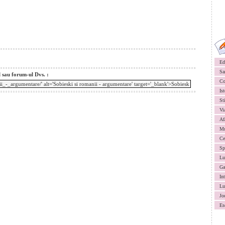
Ed
Sa
l sau forum-ul Dvs. :
Co
Ist
St
Vi
Af
Mu
Ce
Sp
Lu
Ga
In
Lu
Jo
Es