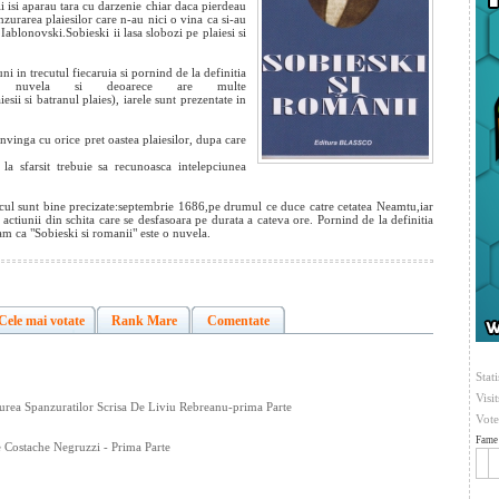
sii isi aparau tara cu darzenie chiar daca pierdeau
zurarea plaiesilor care n-au nici o vina ca si-au
 Iablonovski.Sobieski ii lasa slobozi pe plaiesi si
ni in trecutul fiecaruia si pornind de la definitia
o nuvela si deoarece are multe
sii si batranul plaies), iarele sunt prezentate in
nvinga cu orice pret oastea plaiesilor, dupa care
 la sfarsit trebuie sa recunoasca intelepciunea
ocul sunt bine precizate:septembrie 1686,pe drumul ce duce catre cetatea Neamtu,iar
actiunii din schita care se desfasoara pe durata a cateva ore. Pornind de la definitia
am ca "Sobieski si romanii" este o nuvela.
Cele mai votate
Rank Mare
Comentate
Stati
Visi
urea Spanzuratilor Scrisa De Liviu Rebreanu-prima Parte
Vote
Fame 
 Costache Negruzzi - Prima Parte