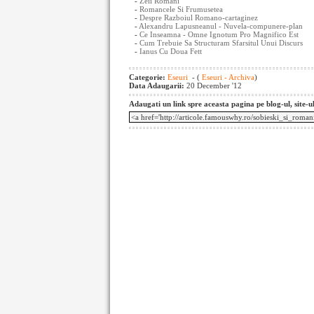
-
Zeii Romani
-
Romancele Si Frumusetea
-
Despre Razboiul Romano-cartaginez
-
Alexandru Lapusneanul - Nuvela-compunere-plan
-
Ce Inseamna - Omne Ignotum Pro Magnifico Est
-
Cum Trebuie Sa Structuram Sfarsitul Unui Discurs
-
Ianus Cu Doua Fett
Categorie:
Eseuri
- (
Eseuri - Archiva
)
Data Adaugarii:
20 December '12
Adaugati un link spre aceasta pagina pe blog-ul, site-u