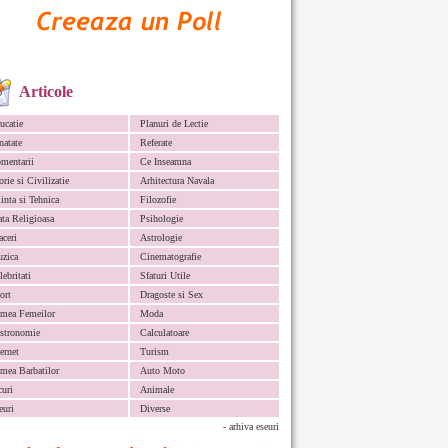
Articole
ucatie
Planuri de Lectie
natate
Referate
mentarii
Ce Inseamna
orie si Civilizatie
Arhitectura Navala
iinta si Tehnica
Filozofie
ata Religioasa
Psihologie
aceri
Astrologie
zica
Cinematografie
lebritati
Sfaturi Utile
ort
Dragoste si Sex
mea Femeilor
Moda
stronomie
Calculatoare
ternet
Turism
mea Barbatilor
Auto Moto
curi
Animale
euri
Diverse
- arhiva eseuri