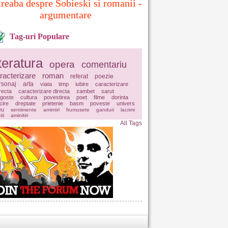
treaba despre Sobieski si romanii -
argumentare
Tag-uri Populare
iteratura
opera
comentariu
racterizare
roman
referat
poezie
rsonaj
arta
viata
timp
iubire
caracterizare
irecta
caracterizare directa
zambet
sarut
agoste
cultura
povestirea
poet
filme
dorinta
icire
dreptate
prietenie
basm
poveste
univers
eu
sentimente
amintiri
frumusete
ganduri
lacrimi
tii
aminitiri
All Tags