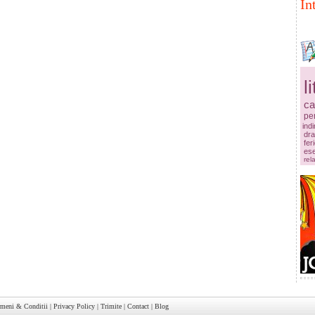
In
l
ca
pe
ind
dr
fer
es
rela
rmeni & Conditii
|
Privacy Policy
|
Trimite
|
Contact
|
Blog