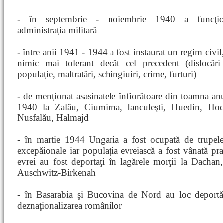
- în septembrie - noiembrie 1940 a funcţio
administraţia militară
- între anii 1941 - 1944 a fost instaurat un regim civil
nimic mai tolerant decât cel precedent (dislocări
populaţie, maltratări, schingiuiri, crime, furturi)
- de menţionat asasinatele înfiorătoare din toamna an
1940 la Zalău, Ciumirna, Ianculeşti, Huedin, Hod
Nusfalău, Halmajd
- în martie 1944 Ungaria a fost ocupată de trupele n
excepăionale iar populaţia evreiască a fost vânată prac
evrei au fost deportaţi în lagărele morţii la Dacha
Auschwitz-Birkenah
- în Basarabia şi Bucovina de Nord au loc deportări 
deznaţionalizarea românilor