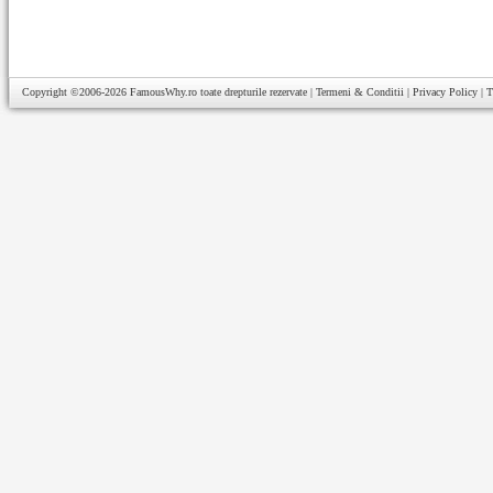
Copyright ©2006-2026
FamousWhy.ro
toate drepturile rezervate |
Termeni & Conditii
|
Privacy Policy
|
T