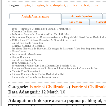
Tag-uri:
lupta
,
intregire
,
tara
,
drepturi
,
politica
,
razboi
,
unire
Articole Populare
Articole Asemanatoare
Rank Mare
Coment
-
1940 - August 30 Cedarea Nord-vestului Transilvaniei
-
Vanturile Din Romania
-
Prabusirea Sistemului Autoritar Al Lui Carol Al Ii-lea
-
Deteriorarea Raporturilor Romano-sovietice In Timpul Celui De-al Doilea Razboi Mo
-
1940 - Iunie 28 Cedarea Basarabiei Si Nordului Bucovinei
-
Cine A Fost Roald Amundsen
-
Regimul Vantului In Romania
-
Problema Nationala In Bucovina Dobrogea Si Basarabia Aflate Sub Stapanire Straina
-
Marea Unire
-
Poporul Antic Macedonean
-
Despre Romania
-
Cine A Fost Fridtjof Nansen
-
1949 Crearea N A T O
-
Formatiunile Politice Din Zona Dunarii Din Secolele Xi-xii
-
Razboaiele Ruso-austro-turce Pe Teritoriul Tarilor Romane Si Consecintele Lor
-
Cine Au Fost Cimmerienii
-
Intrarea Romaniei In Al Doilea Razboi Mondial
-
Importanta Regiunii Antice Grecesti Beotia
Categorie:
Istorie si Civilizatie
- (
Istorie si Civilizati
Data Adaugarii:
12 March '10
Adaugati un link spre aceasta pagina pe blog-ul, si