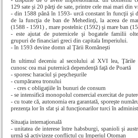
129 sate şi 20 părţi de sate, printre cele mai mari din 
- din 1588 până în 1593- urcă constant în funcţii şi d
de la funcţia de ban de Mehedinţi, la aceea de mar
(1588 - 1591) , mare postelnic (1592) şi mare ban (1
- este ajutat de puternicele şi bogatele familii olt
grupuri de financiari greci din capitala Imperiului.
- în 1593 devine domn al Ţării Româneşti
In ultimul deceniu al secolului al XVI lea, Ţăril
cunosc cea mai puternică dependenţă faţă de Poartă
- sporesc haraciul şi peşcheşurile
- cumpărarea tronului
- cres
c obligaţiile în bunuri de consum
- se intensifică monopolul comercial exercitat de pute
- cu toate că, autonomia era garantată, sporeşte numărul
prezenţa lor în sfat şi al funcţionarilor turci în administ
Situaţia internaţională
- unitatea de interese între habsburgi, spanioli şi aust
urmă să activizeze conflictul cu Imperiul Otoman