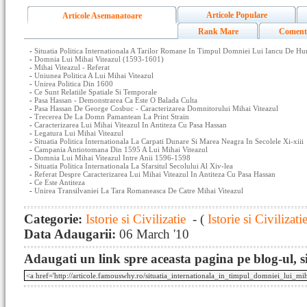
Articole Populare
Articole Asemanatoare
Rank Mare
Coment
-
Situatia Politica Internationala A Tarilor Romane In Timpul Domniei Lui Iancu De H
-
Domnia Lui Mihai Viteazul (1593-1601)
-
Mihai Viteazul - Referat
-
Uniunea Politica A Lui Mihai Viteazul
-
Unirea Politica Din 1600
-
Ce Sunt Relatiile Spatiale Si Temporale
-
Pasa Hassan - Demonstrarea Ca Este O Balada Culta
-
Pasa Hassan De George Cosbuc - Caracterizarea Domnitorului Mihai Viteazul
-
Trecerea De La Domn Pamantean La Print Strain
-
Caracterizarea Lui Mihai Viteazul In Antiteza Cu Pasa Hassan
-
Legatura Lui Mihai Viteazul
-
Situatia Politica Internationala La Carpati Dunare Si Marea Neagra In Secolele Xi-xiii
-
Campania Antiotomana Din 1595 A Lui Mihai Viteazul
-
Domnia Lui Mihai Viteazul Intre Anii 1596-1598
-
Situatia Politica Internationala La Sfarsitul Secolului Al Xiv-lea
-
Referat Despre Caracterizarea Lui Mihai Viteazul In Antiteza Cu Pasa Hassan
-
Ce Este Antiteza
-
Unirea Transilvaniei La Tara Romaneasca De Catre Mihai Viteazul
Categorie:
Istorie si Civilizatie
- (
Istorie si Civilizati
Data Adaugarii:
06 March '10
Adaugati un link spre aceasta pagina pe blog-ul, si