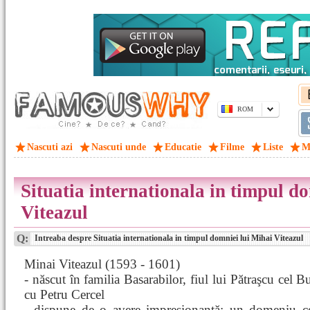
ROM
Nascuti azi
Nascuti unde
Educatie
Filme
Liste
M
Situatia internationala in timpul d
Viteazul
Q:
Intreaba despre Situatia internationala in timpul domniei lui Mihai Viteazul
Minai Viteazul (1593 - 1601)
- născut în familia Basarabilor, fiul lui Pătraşcu cel Bu
cu Petru Cercel
- dispune de o avere impresionantă: un domeniu 