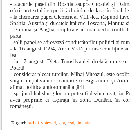
- atacurile paşei din Bosnia asupra Croaţiei şi Dalmaţ
oferit pretextul începerii războiului declarat în final de
- la chemarea papei Clement al VIII -lea, răspund favor
Spania, Austria şi ducatele italiene Toscana, Mantua şi
- Polonia şi Anglia, implicate în mai vechi conflic
parte
- solii papei se adresează conducătorilor politici ai ro
- la 16 august 1594, Aron Vodă primise condiţiile act
lea
- la 17 august, Dieta Transilvaniei declară ruperea r
Poartă
- considerat plecat turcilor, Mihai Viteazul, este ocolit 
singur iniţiativa unor contacte cu Sigismund şi Aron
afimat politica antiotomanâ a ţării
- sprijinul habsburgilor nu putea fi dezinteresat, iar 
avea propriile ei aspiraţii în zona Dunării, în con
româneşti.
Tag-uri:
razboi
,
voievod
,
tara
,
regi
,
domnie