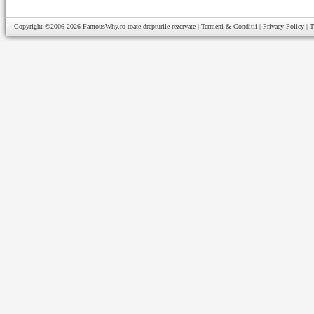
Copyright ©2006-2026
FamousWhy.ro
toate drepturile rezervate |
Termeni & Conditii
|
Privacy Policy
|
T