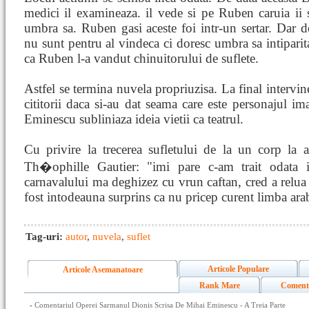
medici il examineaza. il vede si pe Ruben caruia ii 
umbra sa. Ruben gasi aceste foi intr-un sertar. Dar 
nu sunt pentru al vindeca ci doresc umbra sa intiparit
ca Ruben l-a vandut chinuitorului de suflete.
Astfel se termina nuvela propriuzisa. La final intervin
cititorii daca si-au dat seama care este personajul i
Eminescu subliniaza ideia vietii ca teatrul.
Cu privire la trecerea sufletului de la un corp la 
Th�ophille Gautier: "imi pare c-am trait odata 
carnavalului ma deghizez cu vrun caftan, cred a relu
fost intodeauna surprins ca nu pricep curent limba araba
Tag-uri:
autor
,
nuvela
,
suflet
Articole Populare
Articole Asemanatoare
Rank Mare
Coment
-
Comentariul Operei Sarmanul Dionis Scrisa De Mihai Eminescu - A Treia Parte