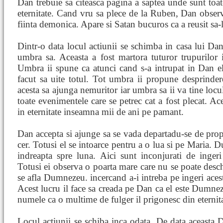
Dan trebuie sa citeasca pagina a saptea unde sunt toate
eternitate. Cand vru sa plece de la Ruben, Dan observ
fiinta demonica. Apare si Satan bucuros ca a reusit sa-l
Dintr-o data locul actiunii se schimba in casa lui Da
umbra sa. Aceasta a fost martora tuturor trupurilor i
Umbra ii spune ca atunci cand s-a intrupat in Dan el
facut sa uite totul. Tot umbra ii propune desprinder
acesta sa ajunga nemuritor iar umbra sa ii va tine loc
toate evenimentele care se petrec cat a fost plecat. Ac
in eternitate inseamna mii de ani pe pamant.
Dan accepta si ajunge sa se vada departadu-se de prop
cer. Totusi el se intoarce pentru a o lua si pe Maria. D
indreapta spre luna. Aici sunt inconjurati de ingeri
Totusi ei observa o poarta mare care nu se poate desc
se afla Dumnezeu. incercand a-i intreba pe ingeri ace
Acest lucru il face sa creada pe Dan ca el este Dumnez
numele ca o multime de fulger il prigonesc din eternita
Locul actiunii se schiba inca odata. De data aceasta D