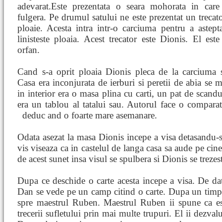
adevarat.Este prezentata o seara mohorata in care
fulgera. Pe drumul satului ne este prezentat un trecat
ploaie. Acesta intra intr-o carciuma pentru a astep
linisteste ploaia. Acest trecator este Dionis. El est
orfan.
Cand s-a oprit ploaia Dionis pleca de la carciuma s
Casa era inconjurata de ierburi si peretii de abia se m
in interior era o masa plina cu carti, un pat de scandu
era un tablou al tatalui sau. Autorul face o comparati
deduc
and o foarte mare asemanare.
Odata asezat la masa Dionis incepe a visa detasandu-s
vis viseaza ca in castelul de langa casa sa aude pe cine
de acest sunet insa visul se spulbera si Dionis se trezes
Dupa ce deschide o carte acesta incepe a visa. De dat
Dan se vede pe un camp citind o carte. Dupa un timp 
spre maestrul Ruben. Maestrul Ruben ii spune ca est
trecerii sufletului prin mai multe trupuri. El ii dezvalu