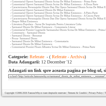
-
Comentariul Operei Sarmanul Dionis Scrisa De Mihai Eminescu - Prima Parte
-
Comentariul Operei Sarmanul Dionis Scrisa De Mihai Eminescu - A Doua Parte
-
Caracterizarea Personajului Dionis Dan Din Opera Sarmanul Dionis Scrisa De Mihai 
-
Comentariul Operei Sarmanul Dionis De Mihai Eminescu
-
Comentariul Operei Sarmanul Dionis Scrisa De Mihai Eminescu - A Patra Parte
-
Comentariul Operei Sarmanul Dionis Scrisa De Mihai Eminescu - A Cincea Parte
-
Caracterizarea Personajului Dionis Dan Din Opera Sarmanul Dionis Scrisa De Mihai 
-
Despre Mihai Eminescu
-
Literatura Populara - Sursa De Inspiratie Pentru Literatura Culta
-
Sarmanul Dionis De Mihai Eminescu - Comentariu Literar
-
Comentariul Poeziei Cugetarile Sarmanului Dionis Scrisa De Mihai Eminescu - Prima 
-
Comentariu - Sarmanul Dionis
-
Sarmanul Dionis - Rezumat
-
Proza- Sarmanul Dions
-
Sarmanul Dionis De Mihai Eminescu - Comenatariu
-
Sarmanul Dionis De Mihai Eminescu
-
Comentariul Poeziei Floare Albastra Scrisa De Mihai Eminescu - Prima Parte
Categorie:
Referate
- (
Referate - Archiva
)
Data Adaugarii:
12 December '12
Adaugati un link spre aceasta pagina pe blog-ul, si
Copyright ©2006-2026
FamousWhy.ro
toate drepturile rezervate |
Termeni & Conditii
|
Privacy Policy
|
T