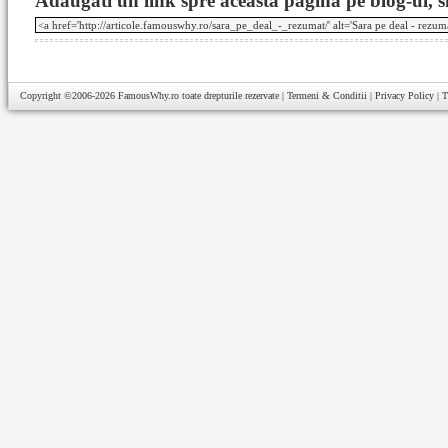
Adaugati un link spre aceasta pagina pe blog-ul, si
Copyright ©2006-2026
FamousWhy.ro
toate drepturile rezervate |
Termeni & Conditii
|
Privacy Policy
|
T