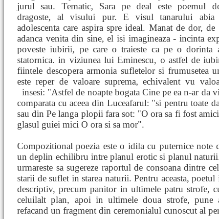
jurul sau. Tematic, Sara pe deal este poemul d
dragoste, al visului pur. E visul tanarului abia 
adolescenta care aspira spre ideal. Manat de dor, de
adanca venita din sine, el isi imagineaza - incinta exp
poveste iubirii, pe care o traieste ca pe o dorinta 
statornica. in viziunea lui Eminescu, o astfel de iubi
fiintele descopera armonia sufletelor si frumusetea u
este reper de valoare suprema, echivalent vu valoar
insesi: "Astfel de noapte bogata Cine pe ea n-ar da v
comparata cu aceea din Luceafarul: "si pentru toate d
sau din Pe langa plopii fara sot: "O ora sa fi fost ami
glasul guiei mici O ora si sa mor".
Compozitional poezia este o idila cu puternice note de
un deplin echilibru intre planul erotic si planul natur
urmareste sa sugereze raportul de consoana dintre cele
starii de suflet in starea naturii. Pentru aceasta, poetul
descriptiv, precum panitor in ultimele patru strofe, 
celuilalt plan, apoi in ultimele doua strofe, pune 
refacand un fragment din ceremonialul cunoscut al per