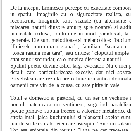
De la inceput Eminescu percepe cu exactitate componen
in spatiu. Imaginile au o sigurozitate realista, 
reconstruit. Imaginile sunt vizuale (cu alternant
miscarea naturii dinspre amurg spre noapte) si audi
intensitate redusa, contribuie in mod paradoxal, la 
generale. Ele sunt melodioase si melancolice: "bucium
"fluierele murmura-n stana" ; familiare "scartaie-
"toaca rasuna mai tare", sau difuze: "cloputul umple 
strat sonor secundar, ca o muzica discreta a naturii.
Spatiul poetic devine astfel larg, evocator. Nu e nici p
detalii care particularizeaza excesiv, dar nici abstr
Privelistea care rezulta are o linie romantica domoal
oamenii care vin de la coasa, cu sate pitite in vale.
Totul e domestic si pastoral, cu un aer de vechime ne
poetul, patenteaza un sentiment, sugerind paralelis
poetic printr-o subtila trecere a valorilor metaforice di
strofa intai, jalea buciumului si plansetul apelor sunt 
trairile sufletesti ale fetei care asteapta: "Sub un sal
Tot asa epitetele din versul: "luna pe cer trece-asa s