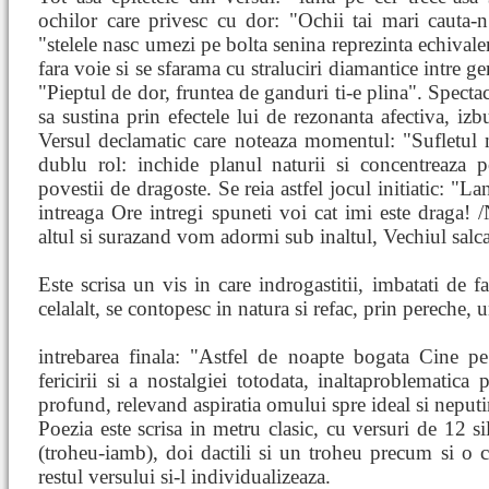
ochilor care privesc cu dor: "Ochii tai mari cauta-n
"stelele nasc umezi pe bolta senina reprezinta echivalen
fara voie si se sfarama cu straluciri diamantice intre ge
"Pieptul de dor, fruntea de ganduri ti-e plina". Spectac
sa sustina prin efectele lui de rezonanta afectiva, izb
Versul declamatic care noteaza momentul: "Sufletul 
dublu rol: inchide planul naturii si concentreaza p
povestii de dragoste. Se reia astfel jocul initiatic: "
intreaga Ore intregi spuneti voi cat imi este draga!
altul si surazand vom adormi sub inaltul, Vechiul salc
Este scrisa un vis in care indrogastitii, imbatati de
celalalt, se contopesc in natura si refac, prin pereche, 
intrebarea finala: "Astfel de noapte bogata Cine pe
fericirii si a nostalgiei totodata, inaltaproblematic
profund, relevand aspiratia omului spre ideal si neputin
Poezia este scrisa in metru clasic, cu versuri de 12 
(troheu-iamb), doi dactili si un troheu precum si o 
restul versului si-l individualizeaza.