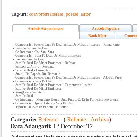
Tag-uri:
convorbiri literare
,
poezie
,
autor
Articole Populare
Articole Asemanatoare
Rank Mare
Coment
-
Comentariul Poeziei Sara Pe Deal Scrisa De Mihai Eminescu - Prima Parte
-
Rezumat - Sara Pe Deal
-
Ce Inseamna Che Sara Sara
-
Comentariu - Sara Pe Deal De Mihai Eminescu
-
Poezia- Sara Pe Deal
-
Sara Pe Deal De Mihai Eminescu - Referat
-
Scrisoarea A Iii-a - Rezumat
-
Sara Pe Deal - Comentariu
-
Stratul De Zapada Din Romania
-
Comentariul Poeziei Sara Pe Deal Scrisa De Mihai Eminescu - A Doua Parte
-
Comentariu - Sara Pe Deal
-
Sara Pe Deal De Mihai Eminescu - Comentariu Literar
-
Sara Pe Deal De Mihai Eminescu
-
Verighetele Vedetelor
-
Sara Pe Deal
-
Ce Inseamna - Memento Homo Quia Pulvis Es Et In Pulverem Reverteris
-
Comentariul Operei Literare Sara Pe Deal
-
Tipurile De Sate In Functie De Relief
Categorie:
Referate
- (
Referate - Archiva
)
Data Adaugarii:
12 December '12