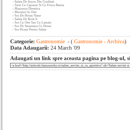
-
Salata De Sezon Din Cruditati
-
Tarte Cu Capsune Si Cu Frisca Batuta
-
Maioneza Dietetica
-
Muraturi In Otet
-
Sos De Hrean Natur
-
Salata De Rosii Ii
-
Sos Cu Otet Sau Cu Lamaie
-
Sos De Smantana Cu Hrean
-
Sos Picant Pentru Salata
Categorie:
Gastronomie
- (
Gastronomie - Archiva
)
Data Adaugarii:
24 March '09
Adaugati un link spre aceasta pagina pe blog-ul, si