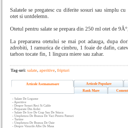
Salatele se pregatesc cu diferite sosuri sau simplu cu
otet si untdelemn.
Otetul pentru salate se prepara din 250 ml otet de 9Â°,
La prepararea otetului se mai pot adauga, dupa dori
zdrobiti, 1 ramurica de cimbru, 1 foaie de dafin, cate
tarhon tocate fin, 1 lingura miere sau zahar.
Tag-uri:
salate
,
aperitive
,
fripturi
Articole Populare
Articole Asemanatoare
Rank Mare
Coment
-
Salate De Legume
-
Aperitive
-
Despre Sosuri Reci Si Calde
-
Preparate Din Ardei
-
Salate De Icre De Crap Sau De Stiuca
-
Umplutura De Branza De Vaci Pentru Pateuri
-
Tartine
-
Umplutura De Branza De Oaie
-
Despre Vinurile Albe De Masa