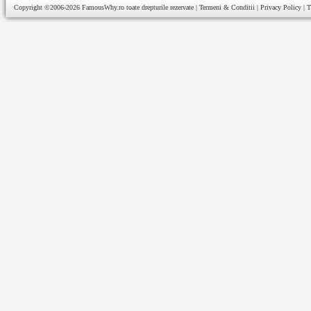
Copyright ©2006-2026
FamousWhy.ro
toate drepturile rezervate |
Termeni & Conditii
|
Privacy Policy
|
T