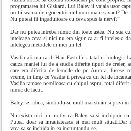
programarea lui Giskard. Lui Baley ii vajaia usor capu
nu tii seama de egocentrismul unui mare savant? De 
Nu puteai fii ingaduitoare cu ceva spus la nervi?"
Dar nu putea intreba nimic din toate astea. Nu stia cum
inteleaga ceva si nici nu era sigur ca ar fi inteles-o d
intelegea metodele in nici un fel.
Vasilia afirma ca dr.Han Fastolfe - tatal ei biologic l
cauza maniei lui de a studia diferite tipuri de creier, 
care era diferita de femeile de pe Aurora, fusese c
vreme, in timp ce Vasilia il privea cu un fel de incanta
Vasilia ramase nemiloasa cu chipul aspru, total diferit
nimic de facut.
Baley se ridica, simtindu-se mult mai strain si privi in
Nu exista nici un motiv ca Baley sa-si inchipuie ca 
Putea, doar sa inrautateasca si mai mult situati.Dar n
vrea sa se inchida in ea incruntandu-se.