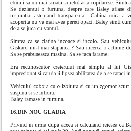
chinui sa nu mai scoata sunetul asta copilaresc. Simte
Se dezlantui o furtuna, despre care Baley aflase din
respiratia, asteptand transparenta . Cabina mica a 
acoperita nu va mai avea pereti opaci. Baley simti cum
de a se juca cu vantul.
Simtea ca se clatina incoace si incolo. Sau vehicul
Giskard nu-l mai stapanea ? Sau incerca o actiune de
Sa se prabuseasca masina. Sa se faca farame.
Era recunoscutor creierului mai simplu al lui Gi
impresionat si caruia ii lipsea abilitatea de a se rataci in 
Vehiculul cobora cu o izbitura si cu un zgomot scurt d
suspina si se infiora.
Baley ramase in furtuna.
16.DIN NOU GLADIA
Privind in urma dupa aceea si calculand reiesea ca Ba