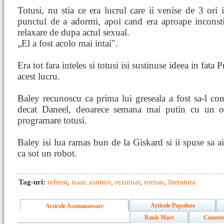
Totusi, nu stia ce era lucrul care ii venise de 3 ori
punctul de a adormi, apoi cand era aproape inconstie
relaxare de dupa actul sexual.
„El a fost acolo mai intai".
Era tot fara inteles si totusi isi sustinuse ideea in fata 
acest lucru.
Baley recunoscu ca prima lui greseala a fost sa-l co
decat Daneel, deoarece semana mai putin cu un om
programare totusi.
Baley isi lua ramas bun de la Giskard si ii spuse sa ai
ca sot un robot.
Tag-uri:
referat
,
isaac asimov
,
rezumat
,
roman
,
literatura
Articole Populare
Articole Asemanatoare
Rank Mare
Coment