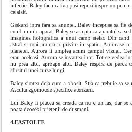
infectie. Baley facu cativa pasi repezi inspre un perete
celalalt.
Giskard intra fara sa anunte...Baley incepuse sa fie 
cu el un mic aparat. Baley se astepta ca aparatul sa se 
imaginea holografica a unui camp stelar. Din cand 
astral si mai arunca o privire in spatiu. Aruncase o p
planetei. Aurora ii umplea acum campul vizual. Ceru
erau aceleasi. Aurora se invartea inot. Tot ce vedea ina
nu prea albi, aproape albi. Baley respira de parca to
sfirsitul unei curse lungi.
Baley simtea deja cum a obosit. Stia ca trebuie sa se
Asculta zgomotele specifice aterizarii.
Lui Baley ii placea sa creada ca nu e un las, dar se af
poata deosebi prietenii de dusmani.
4.FASTOLFE