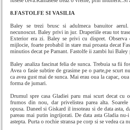
fusese ceva.Ramasese treaz o vreme, prin intuneric.Si
8.FASTOLFE SI VASILIA
Baley se trezi brusc si adulmeca banuitor aerul
necunoscut. Baley privi in jur. Draperiile erau tot trase 
Exterior era zi. Baley se privi cu dispret. Observa
mijlocie, foarte probabil in stare mai proasta decat Fa
minutios decat pe Pamant. Fastolfe ii zambi lui Baley 
Baley analiza fascinat felia de sunca. Trebuia sa fii fos
Avea o fasie subtire de grasime pe o parte,pe scurt nu 
ca avea gust mai de sunca. Mai erau oua la capac, oua
forma de jumari.
Drumul spre casa Gladiei paru mai scurt decat cu o z
frumos din nou, dar privelistea parea alta. Soarele
opusa. Daneel si Giskard il insoteau si de data asta, 
pareau mai putin ingrijorati. De data asta Gladia nu-i a
astepta. Purta o rochie stransa pe corp si se vedea ca 