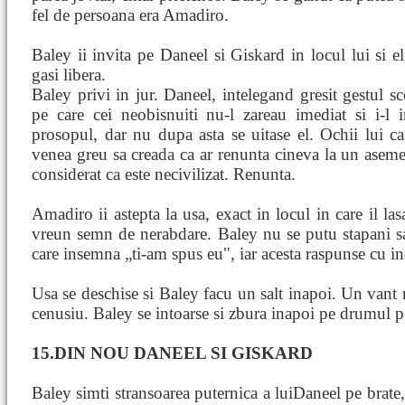
fel de persoana era Amadiro.
Baley ii invita pe Daneel si Giskard in locul lui si e
gasi libera.
Baley privi in jur. Daneel, intelegand gresit gestul 
pe care cei neobisnuiti nu-l zareau imediat si i-l 
prosopul, dar nu dupa asta se uitase el. Ochii lui c
venea greu sa creada ca ar renunta cineva la un aseme
considerat ca este necivilizat. Renunta.
Amadiro ii astepta la usa, exact in locul in care il la
vreun semn de nerabdare. Baley nu se putu stapani s
care insemna „ti-am spus eu", iar acesta raspunse cu in
Usa se deschise si Baley facu un salt inapoi. Un vant r
cenusiu. Baley se intoarse si zbura inapoi pe drumul p
15.DIN NOU DANEEL SI GISKARD
Baley simti stransoarea puternica a luiDaneel pe brate,