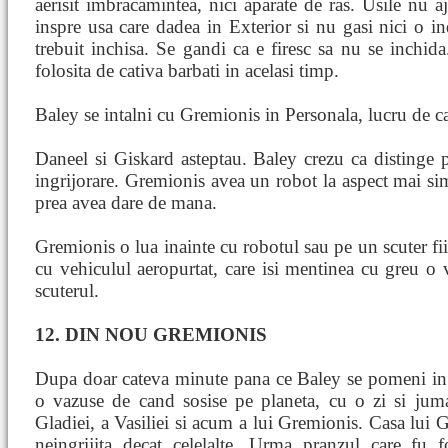
aerisit imbracamintea, nici aparate de ras. Usile nu
inspre usa care dadea in Exterior si nu gasi nici o ind
trebuit inchisa. Se gandi ca e firesc sa nu se inchida
folosita de cativa barbati in acelasi timp.
Baley se intalni cu Gremionis in Personala, lucru de car
Daneel si Giskard asteptau. Baley crezu ca distinge
ingrijorare. Gremionis avea un robot la aspect mai s
prea avea dare de mana.
Gremionis o lua inainte cu robotul sau pe un scuter fii
cu vehiculul aeropurtat, care isi mentinea cu greu o 
scuterul.
12. DIN NOU GREMIONIS
Dupa doar cateva minute pana ce Baley se pomeni in c
o vazuse de cand sosise pe planeta, cu o zi si juma
Gladiei, a Vasiliei si acum a lui Gremionis. Casa lui
neingrijita decat celelalte. Urma pranzul care fu