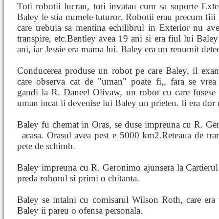
Toti robotii lucrau, toti invatau cum sa suporte Exter
Baley le stia numele tuturor. Robotii erau precum fiii 
care trebuia sa mentina echilibrul in Exterior nu av
transpire, etc.Bentley avea 19 ani si era fiul lui Bale
ani, iar Jessie era mama lui. Baley era un renumit detec
Conducerea produse un robot pe care Baley, il exam
care observa cat de "uman" poate fi,, fara se vrea
gandi la R. Daneel Olivaw, un robot cu care fusese i
uman incat ii devenise lui Baley un prieten. Ii era dor 
Baley fu chemat in Oras, se duse impreuna cu R. Ger
acasa. Orasul avea pest
e 5000 km2.Reteaua de trans
pete de schimb.
Baley impreuna cu R. Geronimo ajunsera la Cartierul 
preda robotul si primi o chitanta.
Baley se intalni cu comisarul Wilson Roth, care era
Baley ii pareu o ofensa personala.