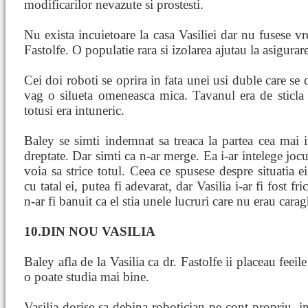
modificarilor nevazute si prostesti.
Nu exista incuietoare la casa Vasiliei dar nu fusese vre
Fastolfe. O populatie rara si izolarea ajutau la asigurare
Cei doi roboti se oprira in fata unei usi duble care se
vag o silueta omeneasca mica. Tavanul era de sticla s
totusi era intuneric.
Baley se simti indemnat sa treaca la partea cea mai 
dreptate. Dar simti ca n-ar merge. Ea i-ar intelege jocu
voia sa strice totul. Ceea ce spusese despre situatia e
cu tatal ei, putea fi adevarat, dar Vasilia i-ar fi fost f
n-ar fi banuit ca el stia unele lucruri care nu erau caragh
10.DIN NOU VASILIA
Baley afla de la Vasilia ca dr. Fastolfe ii placeau feeile
o poate studia mai bine.
Vasilia dorise sa debina robotician pe cont propriu, in