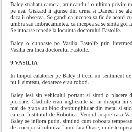
Baley strabatu camera, aruncandu-i o ultima privire ne
pe usa. Giskard ii ajunse din urma si Daneel i se ala
daca ii observa. Se gandi ca incepea sa fie de acord cu
umbra sau imbracamintea, ca incepea sa se simta gol fa
Se intoarse repede la locuinta doctorului Fastolfe.
Baley o cunoaste pe Vasilia Fastolfe prin intermed
Vasilia era fiica doctorului Fastolfe.
9.VASILIA
In timpul calatoriei pe Baley il trecu un sentiment de
nu il simteau, deoarece erau roboti.
Baley iesi sin vehiculul portant si simti o placere
picioare. Cladirile erau inghesuite iar in dreapta lui 
mai de graba un bloc dreptunghiular din metal si sticl
ca este Institutul de Robotica. Venind inspre casa Vasi
Baley se infiora putin, simtind cum coboara temperatu
de a ocupa si coloniza Lumi fara Orase, unde temperat