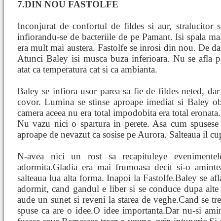
7.DIN NOU FASTOLFE
Inconjurat de confortul de fildes si aur, stralucitor 
infiorandu-se de bacteriile de pe Pamant. Isi spala ma
era mult mai austera. Fastolfe se inrosi din nou. De dat
Atunci Baley isi musca buza inferioara. Nu se afla 
atat ca temperatura cat si ca ambianta.
Baley se infiora usor parea sa fie de fildes neted, dar
covor. Lumina se stinse aproape imediat si Baley ob
camera aceea nu era total impodobita era total eronata. 
Nu vazu nici o spartura in perete. Asa cum spusese 
aproape de nevazut ca sosise pe Aurora. Salteaua il cu
N-avea nici un rost sa recapituleye evenimentel
adormita.Gladia era mai frumoasa decit si-o amint
salteaua lua alta forma. Inapoi la Fastolfe.Baley se af
adormit, cand gandul e liber si se conduce dupa alte 
aude un sunet si reveni la starea de veghe.Cand se trez
spuse ca are o idee.O idee importanta.Dar nu-si amin