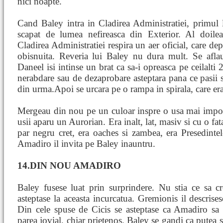
nici noapte.
Cand Baley intra in Cladirea Administratiei, primul 
scapat de lumea nefireasca din Exterior. Al doile
Cladirea Administratiei respira un aer oficial, care de
obisnuita. Reveria lui Baley nu dura mult. Se aflau 
Daneel isi intinse un brat ca sa-i opreasca pe ceilalti
nerabdare sau de dezaprobare asteptara pana ce pasii so
din urma.Apoi se urcara pe o rampa in spirala, care e
Mergeau din nou pe un culoar inspre o usa mai impodo
usii aparu un Aurorian. Era inalt, lat, masiv si cu o f
par negru cret, era oaches si zambea, era Presedint
Amadiro il invita pe Baley inauntru.
14.DIN NOU AMADIRO
Baley fusese luat prin surprindere. Nu stia ce sa 
asteptase la aceasta incurcatua. Gremionis il descrise
Din cele spuse de Cicis se asteptase ca Amadiro sa
parea jovial, chiar prietenos. Baley se gandi ca putea 