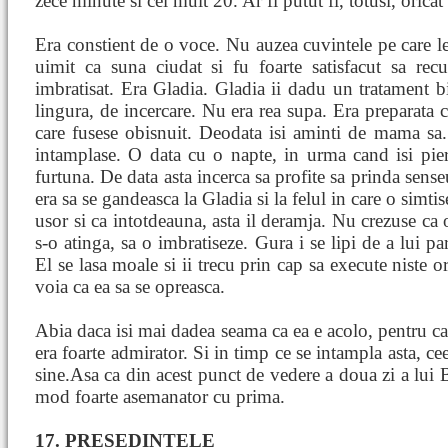
zece minute si cel mult 20. Ar fi putut fi, totusi, oricat i
Era constient de o voce. Nu auzea cuvintele pe care le
uimit ca suna ciudat si fu foarte satisfacut sa r
imbratisat. Era Gladia. Gladia ii dadu un tratament 
lingura, de incercare. Nu era rea supa. Era preparata 
care fusese obisnuit. Deodata isi aminti de mama sa.
intamplase. O data cu o napte, in urma cand isi pie
furtuna. De data asta incerca sa profite sa prinda senseu
era sa se gandeasca la Gladia si la felul in care o simtise
usor si ca intotdeauna, asta il deramja. Nu crezuse c
s-o atinga, sa o imbratiseze. Gura i se lipi de a lui par
El se lasa moale si ii trecu prin cap sa execute niste o
voia ca ea sa se opreasca.
Abia daca isi mai dadea seama ca ea e acolo, pentru ca s
era foarte admirator. Si in timp ce se intampla asta, c
sine.Asa ca din acest punct de vedere a doua zi a lui B
mod foarte asemanator cu prima.
17. PRESEDINTELE