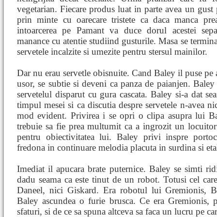
vegetarian. Fiecare produs luat in parte avea un gust p
prin minte cu oarecare tristete ca daca manca pr
intoarcerea pe Pamant va duce dorul acestei separ
manance cu atentie studiind gusturile. Masa se termin
servetele incalzite si umezite pentru stersul mainilor.
Dar nu erau servetle obisnuite. Cand Baley il puse pe al
usor, se subtie si deveni ca panza de paianjen. Baley t
servetelul disparut cu gura cascata. Baley si-a dat s
timpul mesei si ca discutia despre servetele n-avea ni
mod evident. Privirea i se opri o clipa asupra lui Ba
trebuie sa fie prea multumit ca a ingrozit un locuitor
pentru obiectivitatea lui. Baley privi inspre portoca
fredona in continuare melodia placuta in surdina si etala
Imediat il apucara brate puternice. Baley se simti ridi
dadu seama ca este tinut de un robot. Totusi cel care
Daneel, nici Giskard. Era robotul lui Gremionis, Br
Baley ascundea o furie brusca. Ce era Gremionis, p
sfaturi, si de ce sa spuna altceva sa faca un lucru pe care