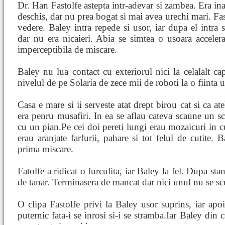
Dr. Han Fastolfe astepta intr-adevar si zambea. Era inal
deschis, dar nu prea bogat si mai avea urechi mari. Fast
vedere. Baley intra repede si usor, iar dupa el intra 
dar nu era nicaieri. Abia se simtea o usoara accelera
imperceptibila de miscare.
Baley nu lua contact cu exteriorul nici la celalalt cap
nivelul de pe Solaria de zece mii de roboti la o fiinta
Casa e mare si ii serveste atat drept birou cat si ca at
era penru musafiri. In ea se aflau cateva scaune un sc
cu un pian.Pe cei doi pereti lungi erau mozaicuri in c
erau aranjate farfurii, pahare si tot felul de cutite. 
prima miscare.
Fatolfe a ridicat o furculita, iar Baley la fel. Dupa st
de tanar. Terminasera de mancat dar nici unul nu se sc
O clipa Fastolfe privi la Baley usor suprins, iar apoi
puternic fata-i se inrosi si-i se stramba.Iar Baley din 