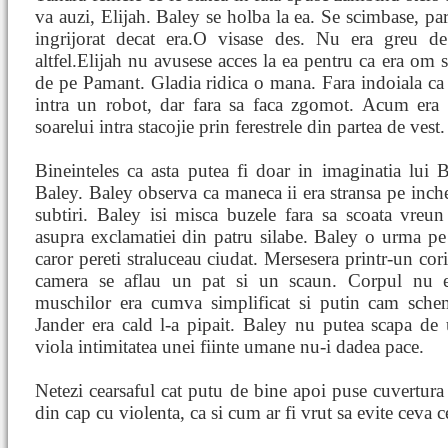
va auzi, Elijah. Baley se holba la ea. Se scimbase, par
ingrijorat decat era.O visase des. Nu era greu de
altfel.Elijah nu avusese acces la ea pentru ca era om s
de pe Pamant. Gladia ridica o mana. Fara indoiala ca 
intra un robot, dar fara sa faca zgomot. Acum era 
soarelui intra stacojie prin ferestrele din partea de vest.
Bineinteles ca asta putea fi doar in imaginatia lui B
Baley. Baley observa ca maneca ii era stransa pe inch
subtiri. Baley isi misca buzele fara sa scoata vreun
asupra exclamatiei din patru silabe. Baley o urma pe 
caror pereti straluceau ciudat. Mersesera printr-un cori
camera se aflau un pat si un scaun. Corpul nu 
muschilor era cumva simplificat si putin cam schema
Jander era cald l-a pipait. Baley nu putea scapa de
viola intimitatea unei fiinte umane nu-i dadea pace.
Netezi cearsaful cat putu de bine apoi puse cuvertura
din cap cu violenta, ca si cum ar fi vrut sa evite ceva c