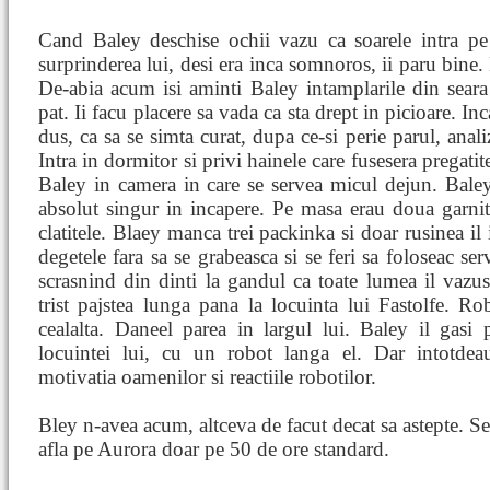
Cand Baley deschise ochii vazu ca soarele intra pe 
surprinderea lui, desi era inca somnoros, ii paru bine. 
De-abia acum isi aminti Baley intamplarile din seara
pat. Ii facu placere sa vada ca sta drept in picioare. In
dus, ca sa se simta curat, dupa ce-si perie parul, anali
Intra in dormitor si privi hainele care fusesera pregati
Baley in camera in care se servea micul dejun. Baley 
absolut singur in incapere. Pe masa erau doua garni
clatitele. Blaey manca trei packinka si doar rusinea il 
degetele fara sa se grabeasca si se feri sa foloseac ser
scrasnind din dinti la gandul ca toate lumea il vazus
trist pajstea lunga pana la locuinta lui Fastolfe. R
cealalta. Daneel parea in largul lui. Baley il gasi 
locuintei lui, cu un robot langa el. Dar intotdea
motivatia oamenilor si reactiile robotilor.
Bley n-avea acum, altceva de facut decat sa astepte. Se 
afla pe Aurora doar pe 50 de ore standard.