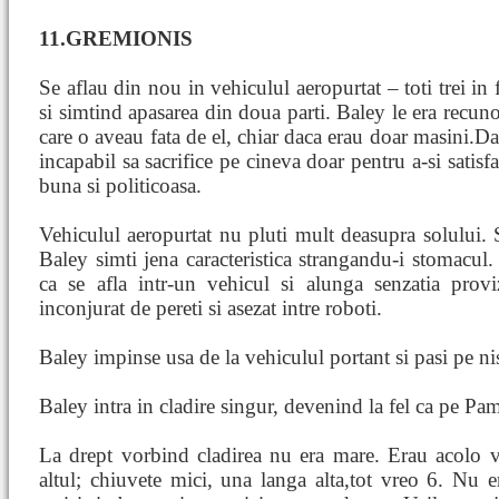
11.GREMIONIS
Se aflau din nou in vehiculul aeropurtat – toti trei in
si simtind apasarea din doua parti. Baley le era recuno
care o aveau fata de el, chiar daca erau doar masini.Dan
incapabil sa sacrifice pe cineva doar pentru a-si satisfa
buna si politicoasa.
Vehiculul aeropurtat nu pluti mult deasupra solului. 
Baley simti jena caracteristica strangandu-i stomacul
ca se afla intr-un vehicul si alunga senzatia pro
inconjurat de pereti si asezat intre roboti.
Baley impinse usa de la vehiculul portant si pasi pe nis
Baley intra in cladire singur, devenind la fel ca pe Pa
La drept vorbind cladirea nu era mare. Erau acolo v
altul; chiuvete mici, una langa alta,tot vreo 6. Nu e