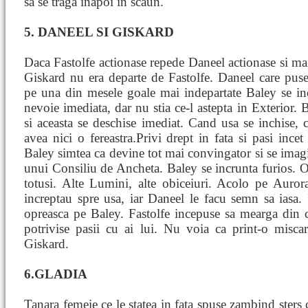
sa se traga inapoi in scaun.
5. DANEEL SI GISKARD
Daca Fastolfe actionase repede Daneel actionase si ma
Giskard nu era departe de Fastolfe. Daneel care puse
pe una din mesele goale mai indepartate Baley se in
nevoie imediata, dar nu stia ce-l astepta in Exterior. 
si aceasta se deschise imediat. Cand usa se inchise,
avea nici o fereastra.Privi drept in fata si pasi incet
Baley simtea ca devine tot mai convingator si se imag
unui Consiliu de Ancheta. Baley se incrunta furios. O 
totusi. Alte Lumini, alte obiceiuri. Acolo pe Auror
increptau spre usa, iar Daneel le facu semn sa iasa. 
opreasca pe Baley. Fastolfe incepuse sa mearga din ce
potrivise pasii cu ai lui. Nu voia ca print-o misca
Giskard.
6.GLADIA
Tanara femeie ce le statea in fata spuse zambind sters 