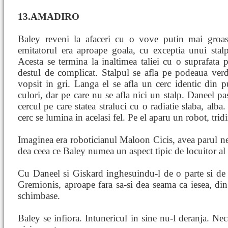
13.AMADIRO
Baley reveni la afaceri cu o vove putin mai groa
emitatorul era aproape goala, cu exceptia unui stalp 
Acesta se termina la inaltimea taliei cu o suprafata 
destul de complicat. Stalpul se afla pe podeaua verd
vopsit in gri. Langa el se afla un cerc identic din p
culori, dar pe care nu se afla nici un stalp. Daneel pas
cercul pe care statea straluci cu o radiatie slaba, alb
cerc se lumina in acelasi fel. Pe el aparu un robot, tri
Imaginea era roboticianul Maloon Cicis, avea parul negr
dea ceea ce Baley numea un aspect tipic de locuitor al 
Cu Daneel si Giskard inghesuindu-l de o parte si de a
Gremionis, aproape fara sa-si dea seama ca iesea, din
schimbase.
Baley se infiora. Intunericul in sine nu-l deranja. Nec