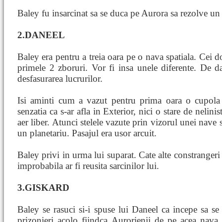
Baley fu insarcinat sa se duca pe Aurora sa rezolve un 
2.DANEEL
Baley era pentru a treia oara pe o nava spatiala. Cei d
primele 2 zboruri. Vor fi insa unele diferente. De da
desfasurarea lucrurilor.
Isi aminti cum a vazut pentru prima oara o cupola 
senzatia ca s-ar afla in Exterior, nici o stare de nelinis
aer liber. Atunci stelele vazute prin vizorul unei nave
un planetariu. Pasajul era usor arcuit.
Baley privi in urma lui suparat. Cate alte constrangeri 
improbabila ar fi reusita sarcinilor lui.
3.GISKARD
Baley se rasuci si-i spuse lui Daneel ca incepe sa se
prizonieri acolo fiindca Aurorienii de pe acea nava