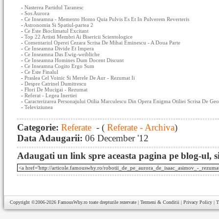
-
Nasterea Partidul Taranesc
-
Sos Aurora
-
Ce Inseamna - Memento Homo Quia Pulvis Es Et In Pulverem Reverteris
-
Astronomia Si Spatiul-partea 2
-
Ce Este Bioclimatul Excitant
-
Top 22 Artisti Membri Ai Bisericii Scientologice
-
Comentariul Operei Cezara Scrisa De Mihai Eminescu - A Doua Parte
-
Ce Inseamna Divide Et Impera
-
Ce Inseamna Das Ewig-weibliche
-
Ce Inseamna Homines Dum Docent Discunt
-
Ce Inseamna Cogito Ergo Sum
-
Ce Este Finalul
-
Praslea Cel Voinic Si Merele De Aur - Rezumat Ii
-
Despre Catrinel Dumitrescu
-
Flori De Mucigai - Rezumat
-
Referat - Legea Inertiei
-
Caracterizarea Personajului Otilia Marculescu Din Opera Enigma Otiliei Scrisa De Geo
-
Televiziunea
Categorie:
Referate
- (
Referate - Archiva
)
Data Adaugarii:
06 December '12
Adaugati un link spre aceasta pagina pe blog-ul, si
Copyright ©2006-2026
FamousWhy.ro
toate drepturile rezervate |
Termeni & Conditii
|
Privacy Policy
|
T