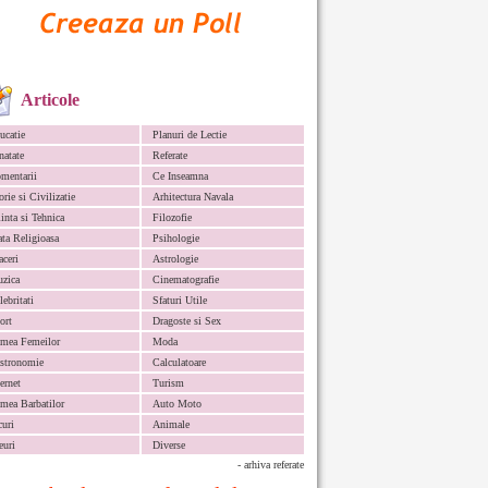
Articole
ucatie
Planuri de Lectie
natate
Referate
mentarii
Ce Inseamna
orie si Civilizatie
Arhitectura Navala
iinta si Tehnica
Filozofie
ata Religioasa
Psihologie
aceri
Astrologie
zica
Cinematografie
lebritati
Sfaturi Utile
ort
Dragoste si Sex
mea Femeilor
Moda
stronomie
Calculatoare
ternet
Turism
mea Barbatilor
Auto Moto
curi
Animale
euri
Diverse
- arhiva referate