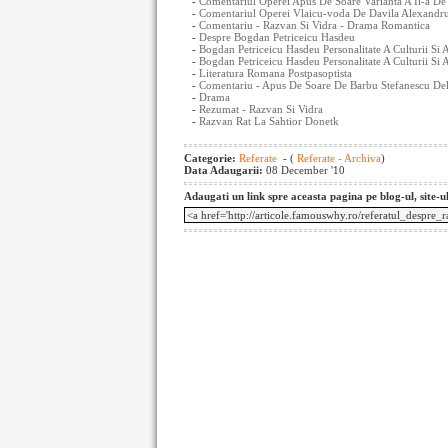
-
Comentariul Operei Apus De Soare Varianta A Ii-a De
-
Comentariul Operei Vlaicu-voda De Davila Alexandru
-
Comentariu - Razvan Si Vidra - Drama Romantica
-
Despre Bogdan Petriceicu Hasdeu
-
Bogdan Petriceicu Hasdeu Personalitate A Culturii Si 
-
Bogdan Petriceicu Hasdeu Personalitate A Culturii Si A
-
Literatura Romana Postpasoptista
-
Comentariu - Apus De Soare De Barbu Stefanescu De
-
Drama
-
Rezumat - Razvan Si Vidra
-
Razvan Rat La Sahtior Donetk
Categorie:
Referate
- (
Referate - Archiva
)
Data Adaugarii:
08 December '10
Adaugati un link spre aceasta pagina pe blog-ul, site-u