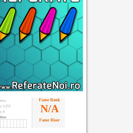
Fame Rank
stics:
N/A
ts: 1,355
s:
0
Riser
Fame Riser