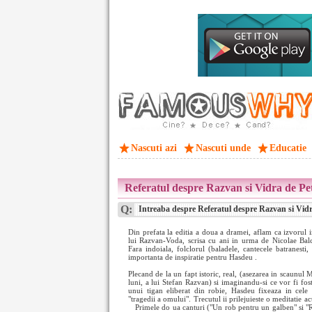
Nascuti azi
Nascuti unde
Educatie
Referatul despre Razvan si Vidra de Pe
Q:
Intreaba despre Referatul despre Razvan si Vidr
Din prefata la editia a doua a dramei, aflam ca izvorul ini
lui Razvan-Voda, scrisa cu ani in urma de Nicolae Balce
Fara indoiala, folclorul (baladele, cantecele batranesti,
importanta de inspiratie pentru Hasdeu .
Plecand de la un fapt istoric, real, (asezarea in scaunu
luni, a lui Stefan Razvan) si imaginandu-si ce vor fi fos
unui tigan eliberat din robie, Hasdeu fixeaza in cele
"tragedii a omului". Trecutul ii prilejuieste o meditatie act
Primele do
ua canturi ("Un rob pentru un galben" si "R