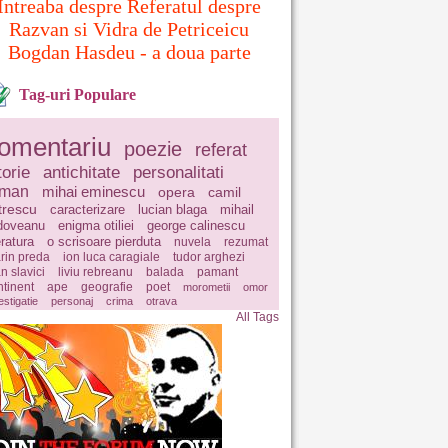
Intreaba despre Referatul despre
Razvan si Vidra de Petriceicu
Bogdan Hasdeu - a doua parte
Tag-uri Populare
omentariu
poezie
referat
torie
antichitate
personalitati
oman
mihai eminescu
opera
camil
trescu
caracterizare
lucian blaga
mihail
doveanu
enigma otiliei
george calinescu
eratura
o scrisoare pierduta
nuvela
rezumat
rin preda
ion luca caragiale
tudor arghezi
n slavici
liviu rebreanu
balada
pamant
ntinent
ape
geografie
poet
morometii
omor
estigatie
personaj
crima
otrava
All Tags