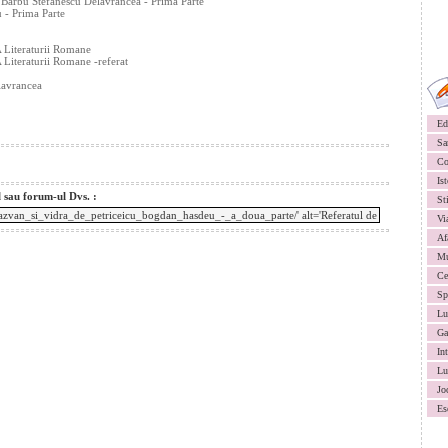
 Barbu Stefanescu Delavrancea - Prima Parte
 - Prima Parte
A Literaturii Romane
 Literaturii Romane -referat
lavrancea
Ed
Sa
Co
Ist
l sau forum-ul Dvs. :
St
Vi
Af
Mu
Ce
Sp
Lu
Ga
In
Lu
Jo
Es