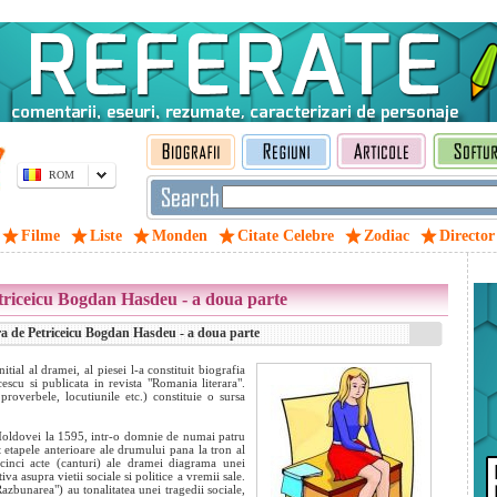
ROM
Filme
Liste
Monden
Citate Celebre
Zodiac
Director
triceicu Bogdan Hasdeu - a doua parte
a de Petriceicu Bogdan Hasdeu - a doua parte
tial al dramei, al piesei l-a constituit biografia
scu si publicata in revista "Romania literara".
 proverbele, locutiunile etc.) constituie o sursa
l Moldovei la 1595, intr-o domnie de numai patru
t etapele anterioare ale drumului pana la tron al
 cinci acte (canturi) ale dramei diagrama unei
iva asupra vietii sociale si politice a vremii sale.
azbunarea") au tonalitatea unei tragedii sociale,