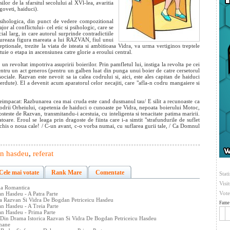
silor de la sfarsitul secolului al XVl-lea, avaritia
goveti, haiduci).
psihologica, din punct de vedere compozitional
or al conflictului- cel etic si psihologic, care se
ial larg, in care autorul surprinde contradictiile
ntureaza figura mareata a lui RAZVAN, fiul unui
eptionale, trezite la viata de isteata si ambitioasa Vidra, va urma vertiginos treptele
uie o etapa in ascensiunea catre glorie a eroului central.
 un revoltat impotriva asupririi boierilor. Prin pamfletul lui, instiga la revolta pe cei
 pentru un act generos (pentru un galben luat din punga unui boier de catre cersetorul
sociale. Razvan este nevoit sa ia calea codrului si, aici, este ales capitan de haiduci
pierdute). El a devenit acum aparatorul celor necajiti, care "afla-n codru mangaiere si
eimpacat: Razbunarea cea mai cruda este cand dusmanul tau/ E silit a recunoaste ca
n codrii Orheiului, capetenia de haiduci o cunoaste pe Vidra, nepoata boierului Motoc,
steste de Razvan, transmitandu-i acestuia, cu inteligenta si tenacitate patima maririi.
toare. Eroul se leaga prin dragoste de fiinta care i-a simtit "strafundurile de suflet
schis o noua cale! / C-un avant, c-o vorba numai, cu suflarea gurii tale, / Ca Domnul
an hasdeu
,
referat
Cele mai votate
Rank Mare
Comentate
Stati
Visi
ma Romantica
Vote
n Hasdeu - A Patra Parte
ca Razvan Si Vidra De Bogdan Petriceicu Hasdeu
Fame 
n Hasdeu - A Treia Parte
an Hasdeu - Prima Parte
 Din Drama Istorica Razvan Si Vidra De Bogdan Petriceicu Hasdeu
omane