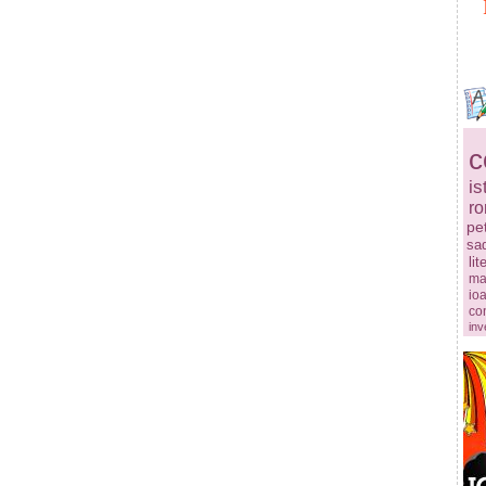
c
is
r
pe
sa
lit
ma
ioa
co
inv