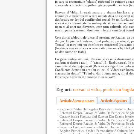
in care se reconstituie "plastic" procesul de ruinare a raze
crescanda a boierimii si psihologia grupurilor sociale (tar
Razvan si Vidra, in egala masura o drama istorica si 
comunica o structura de o rara unitate data de aspectul maj
desfasoara pe fondul conflictului social. Pe un fundal soc
acestei epoci dominate de nedreptate si cruzime, se co
tigan si al unei moldovence, care prin calitatile sale exc
maririi pana la scaunul domnesc. Fiecare cant (act) constit
Cele dintai tablouri ale piesei il prezinta pe Razvan ca pe
din jur. Isi pierde libertatea, fiind pedepsit, paradoxal,
Tanase) si intra intr-un conflict cu nonsensul legislatiei 
(haiducia este vazuta ca o rezervatie precara a fericirii 
ne dau nume de frati").
Cu generozitate sublima, Razvan isi va ierta dusmanul n
esti bun si dansu-i rau!... " (cantul II - Razbunarea). I
care, uitand de prejudecati (Razvan era tigan!) se indrago
Confluenta destinului eroului cu cel al Vidrei este hotara
claustrat in destin": "Tu mi-ai dat o lume noua, mi-ai de
Hristos pe Lazar tu din moarte m-ai salvat!".
Tag-uri:
razvan si vidra
,
petriceicu bogd
Articole Populare
Articole Asemanatoare
-
Razvan Si Vidra De Bogdan Petriceicu Hasdeu - Dra
-
Referatul Despre Razvan Si Vidra De Petriceicu Bogda
-
Caracterizarea Personajului Razvan Din Drama Istori
-
Referatul Despre Razvan Si Vidra De Petriceicu Bogda
-
Referatul Despre Razvan Si Vidra De Petriceicu Bogd
-
Structura Compozitionala Subiectul Dramei Conflicte
-
Bogdan Petriceicu-hasdeu Personalitate A Culturii R