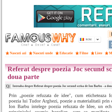
ROM
Nascuti azi
Nascuti unde
Educatie
Filme
Liste
M
Referat despre poezia Joc secund sc
doua parte
Q:
Intreaba despre Referat despre poezia Joc secund scrisa de Ion Barbu - a dou
Prin „poezie refuzata de idee", cum eticheteaza 
poezia lui Tudor Arghezi, poezie a materialitatii prin 
Ion Barbu intelege poezia refuzata de Idee, un echi
principiului cosmic hegelian, care se manifest