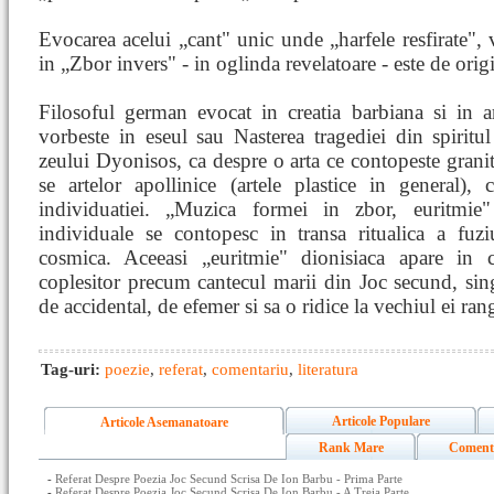
Evocarea acelui „cant" unic unde „harfele resfirate", v
in „Zbor invers" - in oglinda revelatoare - este de orig
Filosoful german evocat in creatia barbiana si in ar
vorbeste in eseul sau Nasterea tragediei din spiritu
zeului Dyonisos, ca despre o arta ce contopeste granit
se artelor apollinice (artele plastice in general), 
individuatiei. „Muzica formei in zbor, euritmie
individuale se contopesc in transa ritualica a fuz
cosmica. Aceeasi „euritmie" dionisiaca apare in c
coplesitor precum cantecul marii din Joc secund, sing
de accidental, de efemer si sa o ridice la vechiul ei ran
Tag-uri:
poezie
,
referat
,
comentariu
,
literatura
Articole Populare
Articole Asemanatoare
Rank Mare
Coment
-
Referat Despre Poezia Joc Secund Scrisa De Ion Barbu - Prima Parte
-
Referat Despre Poezia Joc Secund Scrisa De Ion Barbu - A Treia Parte