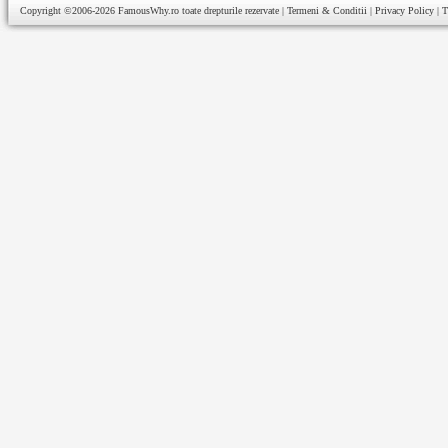
Copyright ©2006-2026
FamousWhy.ro
toate drepturile rezervate |
Termeni & Conditii
|
Privacy Policy
|
T