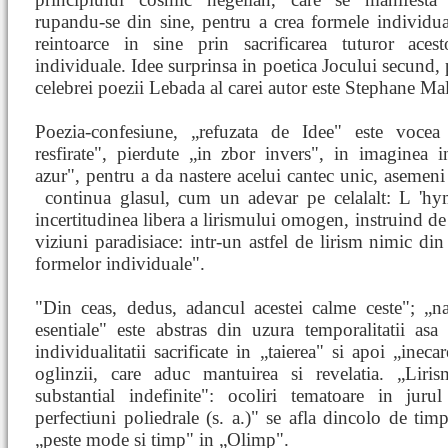
rupandu-se din sine, pentru a crea formele individua
reintoarce in sine prin sacrificarea tuturor aces
individuale. Idee surprinsa in poetica Jocului secund,
celebrei poezii Lebada al carei autor este Stephane Ma
Poezia-confesiune, „refuzata de Idee" este vocea 
resfirate", pierdute „in zbor invers", in imaginea 
azur", pentru a da nastere acelui cantec unic, asemeni 
continua glasul, cum un adevar pe celalalt: L 'h
incertitudinea libera a lirismului omogen, instruind de 
viziuni paradisiace: intr-un astfel de lirism nimic di
formelor individuale".
"Din ceas, dedus, adancul acestei calme ceste"; „nad
esentiale" este abstras din uzura temporalitatii as
individualitatii sacrificate in „taierea" si apoi „ineca
oglinzii, care aduc mantuirea si revelatia. „Liri
substantial indefinite": ocoliri tematoare in juru
perfectiuni poliedrale (s. a.)" se afla dincolo de tim
„peste mode si timp" in „Olimp".