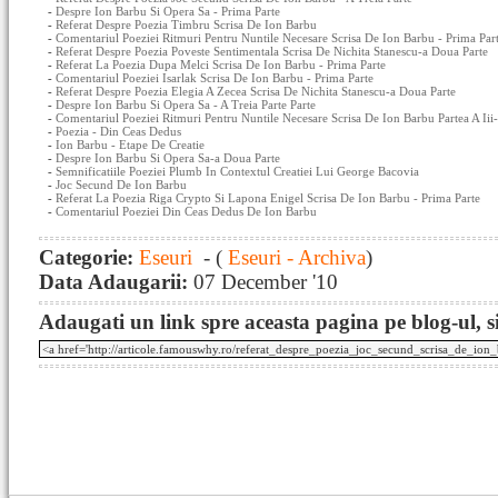
-
Despre Ion Barbu Si Opera Sa - Prima Parte
-
Referat Despre Poezia Timbru Scrisa De Ion Barbu
-
Comentariul Poeziei Ritmuri Pentru Nuntile Necesare Scrisa De Ion Barbu - Prima Par
-
Referat Despre Poezia Poveste Sentimentala Scrisa De Nichita Stanescu-a Doua Parte
-
Referat La Poezia Dupa Melci Scrisa De Ion Barbu - Prima Parte
-
Comentariul Poeziei Isarlak Scrisa De Ion Barbu - Prima Parte
-
Referat Despre Poezia Elegia A Zecea Scrisa De Nichita Stanescu-a Doua Parte
-
Despre Ion Barbu Si Opera Sa - A Treia Parte Parte
-
Comentariul Poeziei Ritmuri Pentru Nuntile Necesare Scrisa De Ion Barbu Partea A Iii
-
Poezia - Din Ceas Dedus
-
Ion Barbu - Etape De Creatie
-
Despre Ion Barbu Si Opera Sa-a Doua Parte
-
Semnificatiile Poeziei Plumb In Contextul Creatiei Lui George Bacovia
-
Joc Secund De Ion Barbu
-
Referat La Poezia Riga Crypto Si Lapona Enigel Scrisa De Ion Barbu - Prima Parte
-
Comentariul Poeziei Din Ceas Dedus De Ion Barbu
Categorie:
Eseuri
- (
Eseuri - Archiva
)
Data Adaugarii:
07 December '10
Adaugati un link spre aceasta pagina pe blog-ul, si