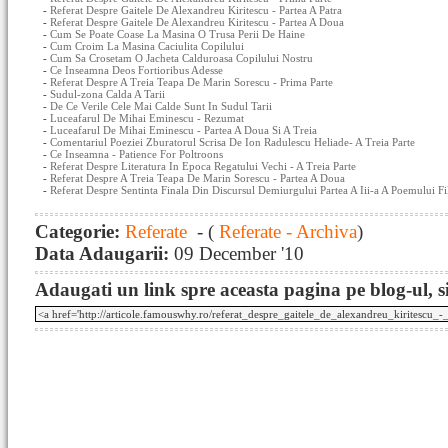
-
Referat Despre Gaitele De Alexandreu Kiritescu - Partea A Patra
-
Referat Despre Gaitele De Alexandreu Kiritescu - Partea A Doua
-
Cum Se Poate Coase La Masina O Trusa Perii De Haine
-
Cum Croim La Masina Caciulita Copilului
-
Cum Sa Crosetam O Jacheta Calduroasa Copilului Nostru
-
Ce Inseamna Deos Fortioribus Adesse
-
Referat Despre A Treia Teapa De Marin Sorescu - Prima Parte
-
Sudul-zona Calda A Tarii
-
De Ce Verile Cele Mai Calde Sunt In Sudul Tarii
-
Luceafarul De Mihai Eminescu - Rezumat
-
Luceafarul De Mihai Eminescu - Partea A Doua Si A Treia
-
Comentariul Poeziei Zburatorul Scrisa De Ion Radulescu Heliade- A Treia Parte
-
Ce Inseamna - Patience For Poltroons
-
Referat Despre Literatura In Epoca Regatului Vechi - A Treia Parte
-
Referat Despre A Treia Teapa De Marin Sorescu - Partea A Doua
-
Referat Despre Sentinta Finala Din Discursul Demiurgului Partea A Iii-a A Poemului 
Categorie:
Referate
- (
Referate - Archiva
)
Data Adaugarii:
09 December '10
Adaugati un link spre aceasta pagina pe blog-ul, si