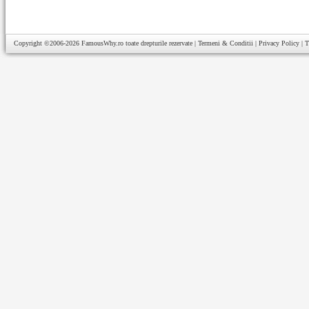
Copyright ©2006-2026
FamousWhy.ro
toate drepturile rezervate |
Termeni & Conditii
|
Privacy Policy
|
T