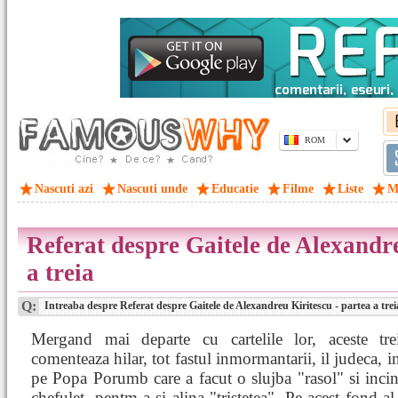
ROM
Nascuti azi
Nascuti unde
Educatie
Filme
Liste
M
Referat despre Gaitele de Alexandre
a treia
Q:
Intreaba despre Referat despre Gaitele de Alexandreu Kiritescu - partea a trei
Mergand mai departe cu cartelile lor, aceste tre
comenteaza hilar, tot fastul inmormantarii, il judeca, in
pe Popa Porumb care a facut o slujba "rasol" si inc
chefulet, pentm a-si alina "tristetea". Pe acest fond al 