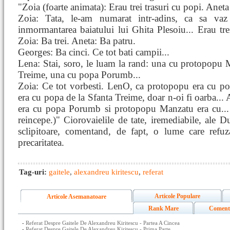
"Zoia (foarte animata): Erau trei trasuri cu popi. Aneta
Zoia: Tata, le-am numarat intr-adins, ca sa va
inmormantarea baiatului lui Ghita Plesoiu... Erau tre
Zoia: Ba trei. Aneta: Ba patru.
Georges: Ba cinci. Ce tot bati campii...
Lena: Stai, soro, le luam la rand: una cu protopopu 
Treime, una cu popa Porumb...
Zoia: Ce tot vorbesti. LenO, ca protopopu era cu 
era cu popa de la Sfanta Treime, doar n-oi fi oarba...
era cu popa Porumb si protopopu Manzatu era cu... (
reincepe.)" Ciorovaielile de tate, iremediabile, ale 
sclipitoare, comentand, de fapt, o lume care refuz
precaritatea.
Tag-uri:
gaitele
,
alexandreu kiritescu
,
referat
Articole Populare
Articole Asemanatoare
Rank Mare
Coment
-
Referat Despre Gaitele De Alexandreu Kiritescu - Partea A Cincea
-
Referat Despre Gaitele De Alexandreu Kiritescu - Prima Parte