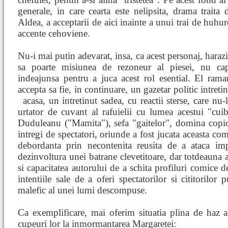
generale, in care cearta este nelipsita, drama traita
Aldea, a acceptarii de aici inainte a unui trai de huhur
accente cehoviene.
Nu-i mai putin adevarat, insa, ca acest personaj, harazi
sa poarte misiunea de rezoneur al piesei, nu cap
indeajunsa pentru a juca acest rol esential. El rama
accepta sa fie, in continuare, un gazetar politic intretin
acasa, un intretinut sadea, cu reactii sterse, care nu
urtator de cuvant al rafuielii cu lumea acestui "cu
Duduleanu ("Mamita"), sefa "gaitelor", domina copios
intregi de spectatori, oriunde a fost jucata aceasta come
debordanta prin necontenita reusita de a ataca imp
dezinvoltura unei batrane clevetitoare, dar totdeauna a
si capacitatea autorului de a schita profiluri comice de
intentiile sale de a oferi spectatorilor si cititorilor
malefic al unei lumi descompuse.
Ca exemplificare, mai oferim situatia plina de haz a
cupeuri lor la inmormantarea Margaretei: