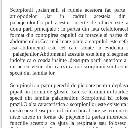
Scorpionii ,paianjenii si rudele acestora fac parte
artropodelor ,iar in cadrul acesteia din
paianjenilor.Corpul acestor insecte de obicei este a
doua parti principale : in partea din fata cefalotoracel
format din contopirea capului cu toracele si partea d
abdomenului.Cea mai mare parte a corpului este cefa
,isa abdomenul este cel care scoate in evidenta i
paianjenilor.Abdomenul acestuia este lung si segmen
indoite ca o coada inainte ,deasupra partii anteriore a
un ac cu venin din cauza caruia scorpionii sunt cons
specii din familia lor.
Scorpionii au patru perechi de picioare pentru deplasar
pipait ,in forma de gheare ,care se termina in foarfece
specii din familia paianjenilor. Scorpionul isi folos
prazii.O alta caracteristica a scorpionilor este existent
mestecarea deasupra orificiului bucal care se termina to
niste anexe in forma de pieptene la partea inferioar
functiile acestora ca ajuta la respiratie sau folosesc 