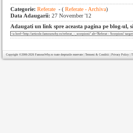
Categorie:
Referate
- (
Referate - Archiva
)
Data Adaugarii:
27 November '12
Adaugati un link spre aceasta pagina pe blog-ul, si
Copyright ©2006-2026
FamousWhy.ro
toate drepturile rezervate |
Termeni & Conditii
|
Privacy Policy
|
T