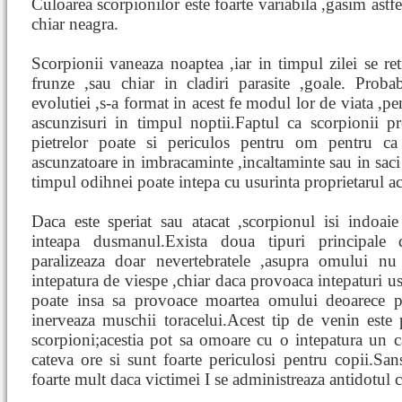
Culoarea scorpionilor este foarte variabila ,gasim astf
chiar neagra.
Scorpionii vaneaza noaptea ,iar in timpul zilei se ret
frunze ,sau chiar in cladiri parasite ,goale. Prob
evolutiei ,s-a format in acest fe modul lor de viata ,pe
ascunzisuri in timpul noptii.Faptul ca scorpionii pr
pietrelor poate si periculos pentru om pentru ca
ascunzatoare in imbracaminte ,incaltaminte sau in saci 
timpul odihnei poate intepa cu usurinta proprietarul ac
Daca este speriat sau atacat ,scorpionul isi indoai
inteapa dusmanul.Exista doua tipuri principale
paralizeaza doar nevertebratele ,asupra omului n
intepatura de viespe ,chiar daca provoaca intepaturi us
poate insa sa provoace moartea omului deoarece pa
inerveaza muschii toracelui.Acest tip de venin este
scorpioni;acestia pot sa omoare cu o intepatura un 
cateva ore si sunt foarte periculosi pentru copii.San
foarte mult daca victimei I se administreaza antidotul 