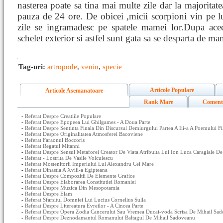
nasterea poate sa tina mai multe zile dar la majoritate
pauza de 24 ore. De obicei ,micii scorpioni vin pe lu
zile se ingramadesc pe spatele mamei lor.Dupa acee
schelet exterior si astfel sunt gata sa se desparta de ma
Tag-uri:
artropode
,
venin
,
specie
Articole Populare
Articole Asemanatoare
Rank Mare
Coment
-
Referat Despre Creatiile Populare
-
Referat Despre Epopeea Lui Ghilgames - A Doua Parte
-
Referat Despre Sentinta Finala Din Discursul Demiurgului Partea A Iii-a A Poemului 
-
Referat Despre Originalitatea Atmosferei Bacoviene
-
Referat Faraonul Boccoris
-
Referat Regatul Mitanni
-
Referat Despre Sensul Metaforei Creator De Viata Atribuita Lui Ion Luca Caragiale De
-
Referat - Lostrita De Vasile Voiculescu
-
Referat Mostenitorii Imperiului Lui Alexandru Cel Mare
-
Referat Dinastia A Xviii-a Egipteana
-
Referat Despre Compozitii De Elemente Grafice
-
Referat Despre Elaborarea Constitutiei Romaniei
-
Referat Despre Muzica Din Mesopotamia
-
Referat Despre Elam
-
Referat Sfarsitul Domniei Lui Lucius Cornelius Sulla
-
Referat Despre Litereatura Evreilor - A Cincea Parte
-
Referat Despre Opera Zodia Cancerului Sau Vremea Ducai-voda Scrisa De Mihail Sad
-
Referat Despre Deznodamantul Romanului Baltagul De Mihail Sadoveanu