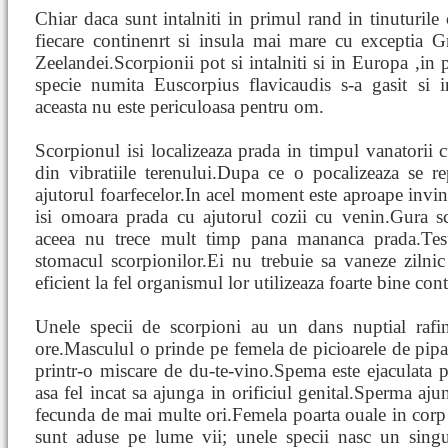
Chiar daca sunt intalniti in primul rand in tinuturile 
fiecare continenrt si insula mai mare cu exceptia Gr
Zeelandei.Scorpionii pot si intalniti si in Europa ,in
specie numita Euscorpius flavicaudis s-a gasit si i
aceasta nu este periculoasa pentru om.
Scorpionul isi localizeaza prada in timpul vanatorii c
din vibratiile terenului.Dupa ce o pocalizeaza se r
ajutorul foarfecelor.In acel moment este aproape invi
isi omoara prada cu ajutorul cozii cu venin.Gura sc
aceea nu trece mult timp pana mananca prada.Tesu
stomacul scorpionilor.Ei nu trebuie sa vaneze zilnic 
eficient la fel organismul lor utilizeaza foarte bine con
Unele specii de scorpioni au un dans nuptial rafi
ore.Masculul o prinde pe femela de picioarele de pipai
printr-o miscare de du-te-vino.Spema este ejaculata p
asa fel incat sa ajunga in orificiul genital.Sperma aju
fecunda de mai multe ori.Femela poarta ouale in corp c
sunt aduse pe lume vii; unele specii nasc un singur