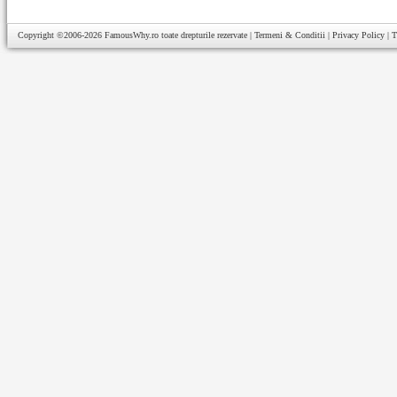
Copyright ©2006-2026
FamousWhy.ro
toate drepturile rezervate |
Termeni & Conditii
|
Privacy Policy
|
T