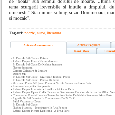
de "boala" sub semnul dorului de moarte. Ultima st
tema scurgerii ireversbile si inutile a timpului, du
omenesti:" Stau intins si lung si zic Domnisoara, mai 
si mozaic".
Tag-uri:
poezie
,
autor
,
literatura
Articole Populare
Articole Asemanatoare
Rank Mare
Coment
-
In Dulcele Stil Clasic - Referat
-
Referat Despre Poezia Neomodernista
-
In Dulcele Stil Clasic De Nichita Stanescu
-
Neomodernismul
-
Curente Culturare Si Literare
-
Despre Stil
-
In Dulcele Stil Clasic - Nivelurile Textului Poetic
-
In Dulcele Stil Clasic - Poezia Moderna
-
Universul Poetic Al Operei Poetului Nichita Stanescu-a Doua Parte
-
Enumeratiarepetitia Comparatia
-
Referat Despre Litereatura Evreilor - A Cincea Parte
-
Referat Despre Opera Zodia Cancerului Sau Vremea Ducai-voda Scrisa De Mihail Sad
-
Comentariul Poeziei Leoaica Tanara Iubirea Scrisa De Nichita Stanescu- Prima Parte
-
Figurile De Stil Folosite In Comunicarea De Zi Cu Zi
-
Stilul Vestimentar Boem
-
In Dulcele Stil Clasic
-
Nichita Stanescu - Introducere In Arta Poetica
-
Referat Despre Pictura Egipteana - A Treia Parte