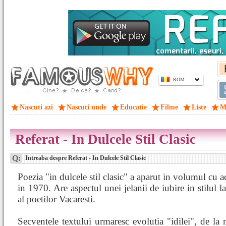
ROM
Nascuti azi
Nascuti unde
Educatie
Filme
Liste
M
Referat - In Dulcele Stil Clasic
Q:
Intreaba despre Referat - In Dulcele Stil Clasic
Poezia "in dulcele stil clasic" a aparut in volumul cu ac
in 1970. Are aspectul unei jelanii de iubire in stilul 
al poetilor Vacaresti.
Secventele textului urmaresc evolutia "idilei", de l