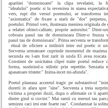
aparitiei "domnisoarei" la clipa revelatiei, la f
"idealului" poetic si la revenirea in starea expectativ
vers, rupt din versul poemului, se transforma int
"axiomatica" de fixare a starii de "dor" perpetuu, 
poetului. Primul vers, ilustreaza menirea originala de
a relatiei obiect-calitate, proprie autorului:" Dintr-
coboara pasul tau de domnisoara Dintr-o frunza v
pasul tau de domnisoara". Prima secventa se transfor
ritual de oficiere a intilnirii intre eul poetic si u
Secventa urmatoare cuprinde momentul de mazima t
secunda eu l-am fost zarit in unda El avea roscata
Constient de unicitatea clipei traite poetul reduce
forma, sustinind-o stilistic prin repetitie. Senzatia
apasatoare tristete:" Inima-incet mi-afunda".
Poetul plaseaza accentul tragic pe substantivul "in
durerii in afara spre "sine". Secventa a treia surpri
victima a propriei iluzii, dupa o afirmatie ce ii apart
dintre gind si cuvint:" Mai ramii cu mersul tau par
semizeu caci imi este foarte rau". Condamnat la solitud