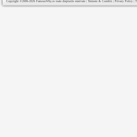
Copyright ©2006-2026
FamousWhy.ro
toate drepturile rezervate |
Termeni & Conditii
|
Privacy Policy
|
T