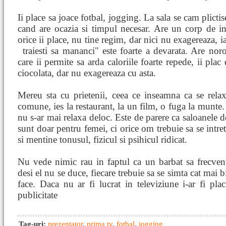
Ii place sa joace fotbal, jogging. La sala se cam plictise
cand are ocazia si timpul necesar. Are un corp de i
orice ii place, nu tine regim, dar nici nu exagereaza, i
traiesti sa mananci" este foarte a
devarata. Are nor
care ii permite sa arda caloriile foarte repede, ii plac
ciocolata, dar nu exagereaza cu asta.
Mereu sta cu prietenii, ceea ce inseamna ca se rela
comune, ies la restaurant, la un film, o fuga la munte. 
nu s-ar mai relaxa deloc. Este de parere ca saloanele d
sunt doar pentru femei, ci orice om trebuie sa se intret
si mentine tonusul, fizicul si psihicul ridicat.
Nu vede nimic rau in faptul ca un barbat sa frecven
desi el nu se duce, fiecare trebuie sa se simta cat mai bi
face. Daca nu ar fi lucrat in televiziune i-ar fi pla
publicitate
Tag-uri:
prezentator
,
prima tv
,
fotbal
,
jogging