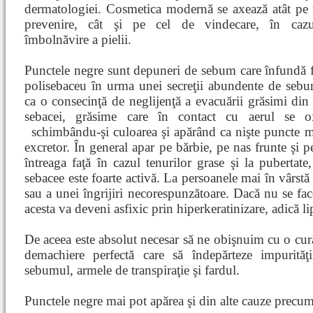
dermatologiei. Cosmetica modernă se axează atât pe 
prevenire, cât şi pe cel de vindecare, în cazu
îmbolnăvire a pielii.
Punctele negre sunt depuneri de sebum care înfundă f
polisebaceu în urma unei secreţii abundente de seb
ca o consecinţă de neglijenţă a evacuării grăsimi din f
sebacei, grăsime care în contact cu aerul se ox
schimbându-şi culoarea şi apărând ca nişte puncte 
excretor. În general apar pe bărbie, pe nas frunte şi p
întreaga faţă în cazul tenurilor grase şi la pubertate
sebacee este foarte activă. La persoanele mai în vârstă
sau a unei îngrijiri necorespunzătoare. Dacă nu se face
acesta va deveni asfixic prin hiperkeratinizare, adică li
De aceea este absolut necesar să ne obişnuim cu o curăţ
demachiere perfectă care să îndepărteze impurităţ
sebumul, armele de transpiraţie şi fardul.
Punctele negre mai pot apărea şi din alte cauze precum