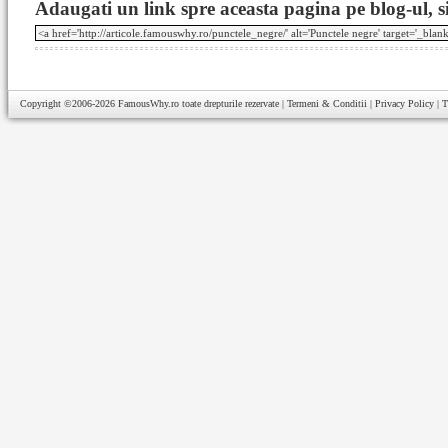
Adaugati un link spre aceasta pagina pe blog-ul, si
Copyright ©2006-2026
FamousWhy.ro
toate drepturile rezervate |
Termeni & Conditii
|
Privacy Policy
|
T