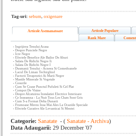
Tag-uri:
sebum
,
oxigenare
Articole Populare
Articole Asemanatoare
Rank Mare
Coment
-
Ingrijirea Tenului Acasa
-
Despre Punctele Negre
-
Icre Negre
-
Efectele Benefice Ale Bailor De Aburi
-
Salata De Ridichi Negre Ii
-
Salata De Ridichi Negre I
-
Dusmanii Tenului - Acneea Si Comedoanele
-
Lacul De Liman Techirghiol
-
Factorii Terapeutici Ai Marii Negre
-
Mastile Minerale Si Vegetale
-
Cosurile
-
Cum Se Coase Punctul Pufuleti Si Cel Plat
-
Compot De Visine
-
Despre Alcatuirea Instalatiei Electrice Interioare
-
Ce Inseamna - La Nuit Tous Les Chats Sont Gris
-
Cum S-a Format Delta Dunarii
-
Frumoase Mereu Insa Mai Ales La Ocaziile Speciale
-
Efectele Curative Ale Levanticai Si Mentei
Categorie:
Sanatate
- (
Sanatate - Archiva
)
Data Adaugarii:
29 December '07