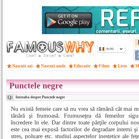
ROM
Nascuti azi
Nascuti unde
Educatie
Filme
Liste
M
Punctele negre
Q:
Intreaba despre Punctele negre
Nu există femeie care să nu vrea să rămână cât mai m
tânără şi frumoasă. Frumuseţea dă femeilor sigur
încredere în ele. Dar dintre toate părţile corpului nos
este cea mai expusă factorilor de degradare interni şi 
stres, poluare etc. studiul aspectelor inestetice ale feţ