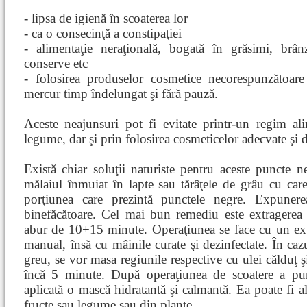
- lipsa de igienă în scoaterea lor
- ca o consecinţă a constipaţiei
- alimentaţie neraţională, bogată în grăsimi, brân
conserve etc
- folosirea produselor cosmetice necorespunzătoar
mercur timp îndelungat şi fără pauză.
Aceste neajunsuri pot fi evitate printr-un regim al
legume, dar şi prin folosirea cosmeticelor adecvate şi de
Există chiar soluţii naturiste pentru aceste puncte n
mălaiul înmuiat în lapte sau tărâţele de grâu cu care
porţiunea care prezintă punctele negre. Expuner
binefăcătoare. Cel mai bun remediu este extragere
abur de 10+15 minute. Operaţiunea se face cu un ex
manual, însă cu mâinile curate şi dezinfectate. În cazu
greu, se vor masa regiunile respective cu ulei călduţ ş
încă 5 minute. După operaţiunea de scoatere a pun
aplicată o mască hidratantă şi calmantă. Ea poate fi al
fructe sau legume sau din plante.