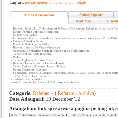
Tag-uri:
poezie moderna
,
personalitati
,
religie
Articole Populare
Articole Asemanatoare
Rank Mare
Coment
-
Referat - Psalmii Lui Tudor Arghezi Si Poezia De Inspiratie Religioasa A Lui Vasile Vo
-
Despre Poeziile Lui Vasile Voiculescu
-
Ce Este Arta Poetica
-
Comentariul Poeziei In Gradina Ghetsemani Scrisa De Vasile Voiculescu - Prima Parte
-
Universul Poetic - Teme
-
Poezia In Perioada Interbelica
-
Referat - Lostrita De Vasile Voiculescu
-
Conceptul De Manifest Poetic In Opera Lui De Tudor Arghezi
-
Tudor Arghezi - Date Biografice
-
Psalmi
-
Tudor Arghezi - Universul Poetic
-
Referat - Tudor Arghezi - Universul Poetic
-
Tudor Arghezi - Universul Poetic - Referat
-
Poezia Testament - Continut
-
Comentariul Poeziei In Gradina Ghetsemani Scrisa De Vasile Voiculescu- A Doua Part
-
Tudor Argezi - Date Biografice
-
Testament - Arta Poetica
-
Arta Cuvantului In Opera Lui Tudor Arghezi - Referat
Categorie:
Referate
- (
Referate - Archiva
)
Data Adaugarii:
10 December '12
Adaugati un link spre aceasta pagina pe blog-ul, si