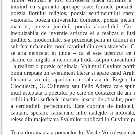
intuind cu siguranta aproape toate formele poeziei
poezia fiorului religios, poezia sentimentului casn
vizionara, poezia universului domestic, poezia meta
materiei, poezia jocului, poezia absurdului. Cu
inepuizabila de inventie artistica el a realizat o fuz
traditie si modernitate, s-a prezentat pana in ultimii an
sub fete nebanuite, noul rasarind din ceva stravechi. 
se afla neincetat in tinda – ca el este ucenicul ce 
staruie cu migala si neobosita truda asupra cuvantulu
a realizat o poezie originala. Volumul Cuvinte potri
buna dreptate un eveniment literar si apare cand Arghe
literara a vremii; aparitia este salutata de Eugen 
Cioculescu, G. Calinescu sau Felix Aderca care spune
mult asteptata a poetului pe care de douazeci de ani il 
ochii inchisi sufletele insetate. insetat de absolut, 
a certitudinii perfectiunii. Este cuprins de indoieli
cautam, speram, ramanand intre nadejde si indoiala
reiese din majoritatea Psalmilor publicati in Cuvinte pot
Tema dominanta a poemelor lui Vasile Voiculescu este 