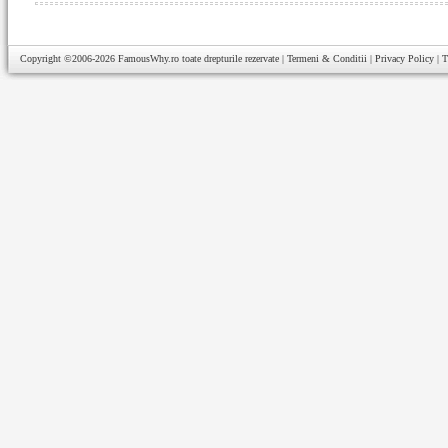
Copyright ©2006-2026
FamousWhy.ro
toate drepturile rezervate |
Termeni & Conditii
|
Privacy Policy
|
T