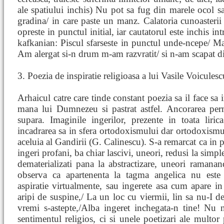
ale spatiului inchis) Nu pot sa fug din marele ocol
gradina/ in care paste un manz. Calatoria cunoasterii
opreste in punctul initial, iar cautatorul este inchis int
kafkanian: Piscul sfarseste in punctul unde-ncepe/ Ma
Am alergat si-n drum m-am razvratit/ si n-am scapat di
3. Poezia de inspiratie religioasa a lui Vasile Voiculesc
Arhaicul catre care tinde constant poezia sa il face sa 
mana lui Dumnezeu si pastrat astfel. Ancorarea per
supara. Imaginile ingerilor, prezente in toata liri
incadrarea sa in sfera ortodoxismului dar ortodoxismul
aceluia al Gandirii (G. Calinescu). S-a remarcat ca in 
ingeri profani, ba chiar lascivi, uneori, redusi la simp
dematerializati pana la abstractizare, uneori raman
observa ca apartenenta la tagma angelica nu este i
aspiratie virtualmente, sau ingerete asa cum apare i
aripi de suspine,/ La un loc cu viermii, lin sa nu-I de
vremi s-astepte,/Alba ingeret inchegata-n tine! Nu 
sentimentul religios, ci si unele poetizari ale multor 