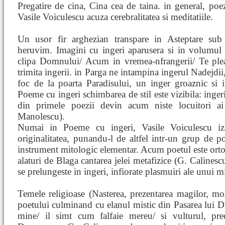
Pregatire de cina, Cina cea de taina. in general, poezi
Vasile Voiculescu acuza cerebralitatea si meditatiile.
Un usor fir arghezian transpare in Asteptare sub 
heruvim. Imagini cu ingeri aparusera si in volumul
clipa Domnului/ Acum in vremea-nfrangerii/ Te pl
trimita ingerii. in Parga ne intampina ingerul Nadejdi
foc de la poarta Paradisului, un inger groaznic si 
Poeme cu ingeri schimbarea de stil este vizibila: inger
din primele poezii devin acum niste locuitori ai
Manolescu).
Numai in Poeme cu ingeri, Vasile Voiculescu iz
originalitatea, punandu-l de altfel intr-un grup de p
instrument mitologic elementar. Acum poetul este ortodo
alaturi de Blaga cantarea jelei metafizice (G. Calinesc
se prelungeste in ingeri, infiorate plasmuiri ale unui mi
Temele religioase (Nasterea, prezentarea magilor, moa
poetului culminand cu elanul mistic din Pasarea lui 
mine/ il simt cum falfaie mereu/ si vulturul, pre