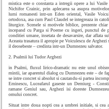
mistica este o constanta a intregii opere a lui Vasil
Nichifor Crainic, prin aplecarea sa asupra motivelor
lumi romanesti intr-un Eden oriental, Vasile Voicul
ortodoxa, asa cum Paul Claudel se integreaza in catoli
liturgice. Scenele si motivele biblice, prezente chia
incepand cu Parga si Poeme cu ingeri, punctul de pl
conditiei umane, insetata de desavarsire, dar aflata su
Aceasta trasatura il apropie pe Voiculescu de Arghezi
il deosebeste – credinta intr-un Dumnezeu salvator.
2. Psalmii lui Tudor Arghezi
in Psalmi, fluxul lirico-dramatic nu este unul obisnu
mintii, iar aparentul dialog cu Dumnezeu este – de f
se intre concret si absolut si cautandu-si partea incomp
Eminescu, Luceafarul gaseste un Demiurg - Constii
ramane Geniul sau, Arghezi isi doreste Dumnezeul
omului concret.
Situat intre doua nopti cea a umbrei initiale, si cea 