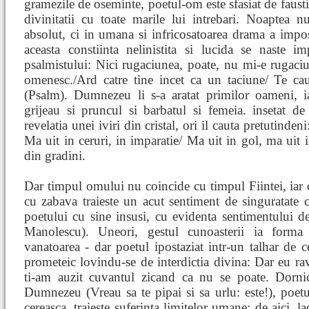
gramezile de oseminte, poetul-om este sfasiat de faustia
divinitatii cu toate marile lui intrebari. Noaptea 
absolut, ci in umana si infricosatoarea drama a imposib
aceasta constiinta nelinistita si lucida se naste i
psalmistului: Nici rugaciunea, poate, nu mi-e rugac
omenesc./Ard catre tine incet ca un taciune/ Te cau
(Psalm). Dumnezeu li s-a aratat primilor oameni, i
grijeau si pruncul si barbatul si femeia. insetat d
revelatia unei iviri din cristal, ori il cauta pretutindeni
Ma uit in ceruri, in imparatie/ Ma uit in gol, ma uit i
din gradini.
Dar timpul omului nu coincide cu timpul Fiintei, iar c
cu zabava traieste un acut sentiment de singuratate 
poetului cu sine insusi, cu evidenta sentimentului de
Manolescu). Uneori, gestul cunoasterii ia forma 
vanatoarea - dar poetul ipostaziat intr-un talhar de ce
prometeic lovindu-se de interdictia divina: Dar eu rav
ti-am auzit cuvantul zicand ca nu se poate. Dornic 
Dumnezeu (Vreau sa te pipai si sa urlu: este!), poetul
cereasca, traieste suferinta limitelor umane; de aici, l