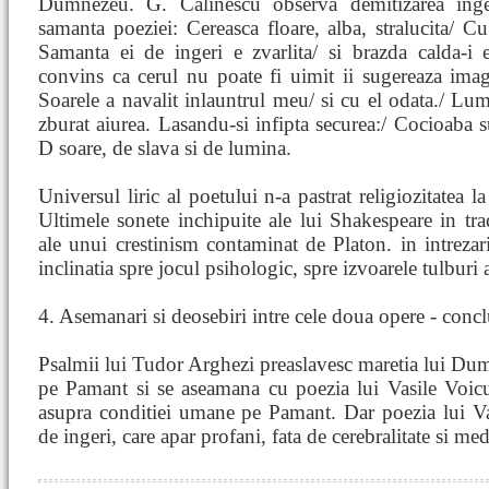
Dumnezeu. G. Calinescu observa demitizarea inge
samanta poeziei: Cereasca floare, alba, stralucita/ C
Samanta ei de ingeri e zvarlita/ si brazda calda-i e
convins ca cerul nu poate fi uimit ii sugereaza ima
Soarele a navalit inlauntrul meu/ si cu el odata./ Lu
zburat aiurea. Lasandu-si infipta securea:/ Cocioaba su
D soare, de slava si de lumina.
Universul liric al poetului n-a pastrat religiozitatea l
Ultimele sonete inchipuite ale lui Shakespeare in tr
ale unui crestinism contaminat de Platon. in intrezar
inclinatia spre jocul psihologic, spre izvoarele tulburi a
4. Asemanari si deosebiri intre cele doua opere - conclu
Psalmii lui Tudor Arghezi preaslavesc maretia lui Dum
pe Pamant si se aseamana cu poezia lui Vasile Voicu
asupra conditiei umane pe Pamant. Dar poezia lui Vasi
de ingeri, care apar profani, fata de cerebralitate si medi