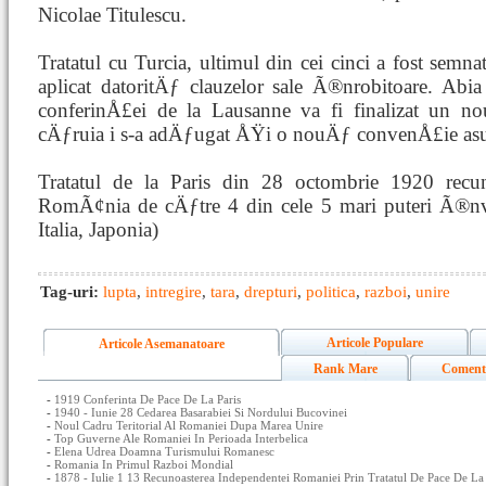
Nicolae Titulescu.
Tratatul cu Turcia, ultimul din cei cinci a fost semna
aplicat datoritÄƒ clauzelor sale Ã®nrobitoare. Ab
conferinÅ£ei de la Lausanne va fi finalizat un n
cÄƒruia i s-a adÄƒugat ÅŸi o nouÄƒ convenÅ£ie asu
Tratatul de la Paris din 28 octombrie 1920 recu
RomÃ¢nia de cÄƒtre 4 din cele 5 mari puteri Ã®nv
Italia, Japonia)
Tag-uri:
lupta
,
intregire
,
tara
,
drepturi
,
politica
,
razboi
,
unire
Articole Populare
Articole Asemanatoare
Rank Mare
Coment
-
1919 Conferinta De Pace De La Paris
-
1940 - Iunie 28 Cedarea Basarabiei Si Nordului Bucovinei
-
Noul Cadru Teritorial Al Romaniei Dupa Marea Unire
-
Top Guverne Ale Romaniei In Perioada Interbelica
-
Elena Udrea Doamna Turismului Romanesc
-
Romania In Primul Razboi Mondial
-
1878 - Iulie 1 13 Recunoasterea Independentei Romaniei Prin Tratatul De Pace De La