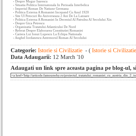
-
Despre Mugur Isarescu
-
Situatia Politica Internatonala In Perioada Interbelica
-
Imperiul Roman De Natiune Germana
-
Politica Externa A Romaniei Incepand Cu Anul 1920
-
Site Ul Petocuri Ro Aniverseaza 2 Ani De La Lansare
-
Politica Externa A Romaniei In Deceniul Al Patrulea Al Secolului Xix
-
Despre Gica Petrescu
-
Organizatia Tratatului Atlanticului De Nord
-
Referat Despre Elaborarea Constitutiei Romaniei
-
Cariera Lui Ionut Lupescu La Echipa Nationala
-
Anghel Iordanescu Antrenorul Roman Al Secolului
Categorie:
Istorie si Civilizatie
- (
Istorie si Civilizati
Data Adaugarii:
12 March '10
Adaugati un link spre aceasta pagina pe blog-ul, si