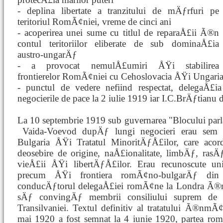
- deplina libertate a tranzitului de mÄƒrfuri pe
teritoriul RomÃ¢niei, vreme de cinci ani
- acoperirea unei sume cu titlul de reparaÅ£ii Ã®n
contul teritoriilor eliberate de sub dominaÅ£ia
austro-ungarÄƒ
- a provocat nemulÅ£umiri ÅŸi stabilirea
frontierelor RomÃ¢niei cu Cehoslovacia ÅŸi Ungari
- punctul de vedere nefiind respectat, delegaÅ£
negocierile de pace la 2 iulie 1919 iar I.C.BrÄƒtianu 
La 10 septembrie 1919 sub guvernarea "Blocului parl
Vaida-Voevod dupÄƒ lungi negocieri erau se
Bulgaria ÅŸi Tratatul MinoritÄƒÅ£ilor, care acord
deosebire de origine, naÅ£ionalitate, limbÄƒ, rasÄƒ
vieÅ£ii ÅŸi libertÄƒÅ£ilor. Erau recunoscute u
precum ÅŸi frontiera romÃ¢no-bulgarÄƒ din
conducÄƒtorul delegaÅ£iei romÃ¢ne la Londra Ã®nt
sÄƒ convingÄƒ membrii consiliului suprem de d
Transilvaniei. Textul definitiv al tratatului Ã®nmÃ
mai 1920 a fost semnat la 4 iunie 1920, partea ro