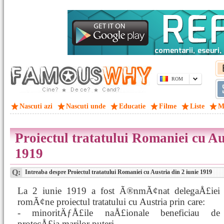
ROM
Nascuti azi
Nascuti unde
Educatie
Filme
Liste
M
Proiectul tratatului Romaniei cu Au
1919
Q:
Intreaba despre Proiectul tratatului Romaniei cu Austria din 2 iunie 1919
La 2 iunie 1919 a fost Ã®nmÃ¢nat delegaÅ£iei
romÃ¢ne proiectul tratatului cu Austria prin care:
- minoritÄƒÅ£ile naÅ£ionale beneficiau de
protecÅ£ia marilor puteri