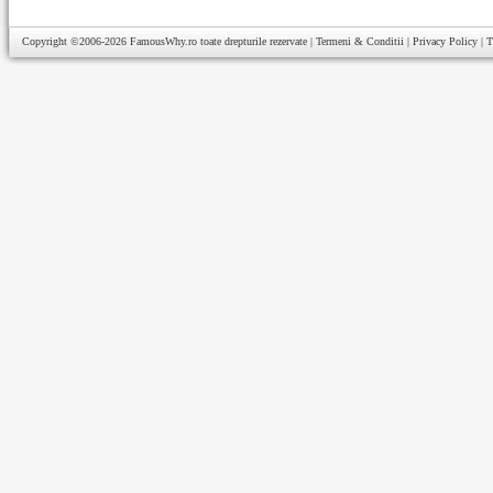
Copyright ©2006-2026
FamousWhy.ro
toate drepturile rezervate |
Termeni & Conditii
|
Privacy Policy
|
T