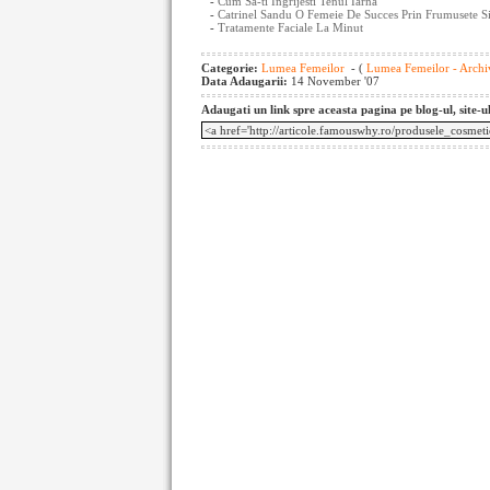
-
Cum Sa-ti Ingrijesti Tenul Iarna
-
Catrinel Sandu O Femeie De Succes Prin Frumusete S
-
Tratamente Faciale La Minut
Categorie:
Lumea Femeilor
- (
Lumea Femeilor - Archi
Data Adaugarii:
14 November '07
Adaugati un link spre aceasta pagina pe blog-ul, site-u