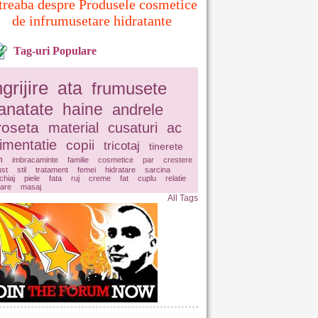
treaba despre Produsele cosmetice
de infrumusetare hidratante
Tag-uri Populare
ngrijire
ata
frumusete
anatate
haine
andrele
roseta
material
cusaturi
ac
limentatie
copii
tricotaj
tinerete
n
imbracaminte
familie
cosmetice
par
crestere
ust
stil
tratament
femei
hidratare
sarcina
hiaj
piele
fata
ruj
creme
fat
cuplu
relatie
lare
masaj
All Tags