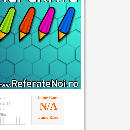
Fame Rank
stics:
N/A
ts: 1,157
s:
0
Riser
Fame Riser