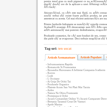
pentru tenul gras cu mult pigment ce nu acÅ£ioneazÄƒ
dupÄƒ douÄƒ ore de la aplicare a unei Ã®ntregi reÅ£ele
ÅŸi finÄƒ.
AticearcÄƒnul, cu cÃ¢t este mai fluid, cu atÃ¢t creeaz
zonÄƒ trebui sÄƒ existe foarte puÅ£in produs, iar pen
amestecat cu acesta. Cel mai eficient anticearcÄƒn are n
Printre fardurile hidratante se numÄƒrÄƒ rujurile cremoas
AceleaÅŸi avantaje ÅŸi dezavantaje sunt ÅŸi Ã®n cazul
atÃ¢t antreneazÄƒ mai puternic deshidratarea, evaporÃ¢n
Produsele cosmetice, fie cÄƒ sunt fonduri de ten, creme 
din piele sÄƒ se evaporeze. Deci trebuie neapÄƒrat sÄƒ 
Tag-uri:
ten uscat
Articole Populare
Articole Asemanatoare
-
Infrumusetarea Rapida
-
Romancele Si Frumusetea
-
Ruxandra Hurezeanu A Infiintat Compania Ivatherm
-
Korres
-
Lush
-
L Occitane
-
Ai Grija De Ochii Tai
-
Produsele Organice
-
Plateste Acum Sau Vei Plati Mai Tarziu
-
Ardes
-
Natura Ne Ofera Frumusete
-
Protejeaza-ti Ochii
-
Jucarii Comandate Online Vs Jucarii Cumparate Dire
-
Bretania Taramul Creat De Vanturi
-
Apele Marine