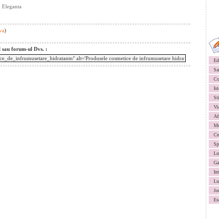
i Eleganta
va
)
l sau forum-ul Dvs. :
Ed
Sa
Co
Ist
St
Vi
Af
Mu
Ce
Sp
Lu
Ga
In
Lu
Jo
Es