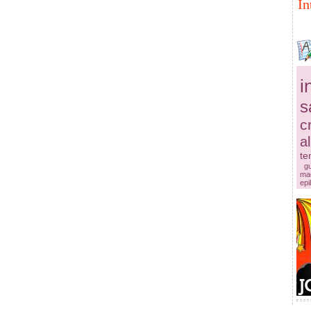
In
i
s
c
a
te
g
mac
epi