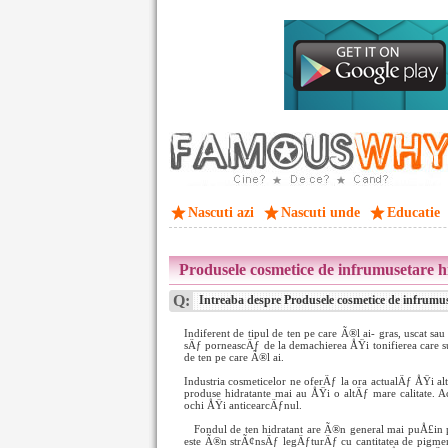
Nascuti azi
Nascuti unde
Educatie
Produsele cosmetice de infrumusetare h
Q:
Intreaba despre Produsele cosmetice de infrumus
Indiferent de tipul de ten pe care Ã®l ai- gras, uscat sa
sÄƒ porneascÄƒ de la demachierea ÅŸi tonifierea care s
de ten pe care Ã®l ai.
Industria cosmeticelor ne oferÄƒ la ora actualÄƒ ÅŸi alt
produse hidratante mai au ÅŸi o altÄƒ mare calitate. A
ochi ÅŸi anticearcÄƒnul.
Fondul de ten hidratant are Ã®n general mai puÅ£in p
este Ã®n strÃ¢nsÄƒ legÄƒturÄƒ cu cantitatea de pigment