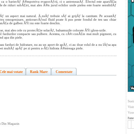
 ca o barierÄƒ Ã®mpotriva evaporÄƒrii, ci o antreneazÄƒ. Efectul este apariÅ£ia
 de riduri subÅ£iri, mai ales Ã®n jurul ochilor unde pielea este foarte sensibilÄƒ
Äƒ un aspect mai natural. Ä‚nsÄƒ trebuie sÄƒ ai grijÄƒ la cantitate. Pe aceastÄƒ
tru omogenizare, anticearcÄƒnul fluid poate fi pus peste fondul de ten sau chiar
uanÅ£a de galben ÅŸi nu este foarte deschis.
e, mai ales cele cu protecÅ£ie solarÄƒ, balsamurile colorate ÅŸi gloss-urile.
 fardurilor compacte sau pulbere. Acestea, cu cÃ¢t conÅ£in mai mult pigment, cu
d apa din piele.
sau farduri de hidratare, nu au un aport de apÄƒ, ci au doar rolul de a nu lÄƒsa apa
bei multÄƒ apÄƒ pe zi pentru a-Å£i hidrata Ã®ntreaga piele.
Cele mai votate
Rank Mare
Comentate
Stati
Visi
Vote
Fame 
ct Din Magazin