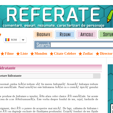
ROM
Filme
Liste
Monden
Citate Celebre
Zodiac
Director
idratante
etare hidratante
u normal- pielea feÅ£ei trebuie sÄƒ fie mereu hidratatÄƒ. AceastÄƒ hidratare trebuie
unt esenÅ£iale. Pasul urmÄƒtor este hidratarea feÅ£ei cu o cremÄƒ tipicÄƒ genului
e produse de hidratare a tenului, Ã®n afara celor clasice ÅŸi esenÅ£iale. Iar aceste
ceea de a ne Ã®nfrumuseÅ£a. Este vorba despre fondul de ten, rujul, fardurile de
igment, deci ÅŸi o putere de acoperire mai micÄƒ. De fapt, calitatea de hidratan
t
 ÅŸi nu depinde exclusiv de fluiditatea produsului. ExistÄƒ fonduri de ten fluide