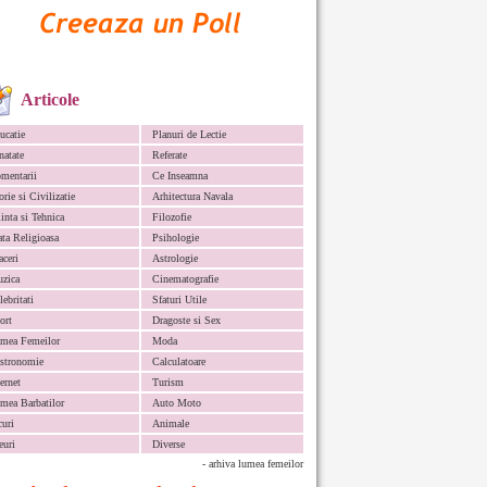
Articole
ucatie
Planuri de Lectie
natate
Referate
mentarii
Ce Inseamna
orie si Civilizatie
Arhitectura Navala
iinta si Tehnica
Filozofie
ata Religioasa
Psihologie
aceri
Astrologie
zica
Cinematografie
lebritati
Sfaturi Utile
ort
Dragoste si Sex
mea Femeilor
Moda
stronomie
Calculatoare
ternet
Turism
mea Barbatilor
Auto Moto
curi
Animale
euri
Diverse
- arhiva lumea femeilor