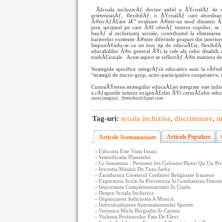
Åžcoala incluzivÄƒ devine astfel o ÅŸcoalÄƒ de
prietenoasÄƒ, flexibilÄƒ, o ÅŸcoalÄƒ care abordea
Ã®nvÄƒÅ£are â€“ evaluare Ã®ntr-un mod dinamic ÅŸi
prin sprijinul pe care Ã®l oferÄƒ tuturor copiilor, se
bazÄƒ al incluziunii sociale, contribuind la elimina
barierelor existente Ã®ntre diferitele grupuri din inter
ImpunÃ¢ndu-se ca un nou tip de educaÅ£ie, flexibilÄƒ, 
educabililor Ã®n general ÅŸi la cele ale celor disabil
tradiÅ£ionale . Acest aspect se reflectÄƒ Ã®n maniera d
Strategiile specifice integrÄƒrii educative sunt la rÃ¢ndu
"strategii de micro-grup, activ-participative cooperative, 
CunoaÅŸterea strategiilor educaÅ£iei integrate este indi
a rÄƒspunde tuturor exigenÅ£elor ÅŸi cerinÅ£elor educat
sursa imaginii : freeschoolclipart.com
Tag-uri:
scoala incluziva
,
discriminare
,
i
Articole Populare
Articole Asemanatoare
-
Educatia Este Viata Insasi
-
Semnificatia Planetelor
-
Ce Inseamna - Perissent Ies Colonies Plutot Qu Un Pr
-
Inventia Masinii De Tuns Iarba
-
Zarathustra Creatorul Credintei Religioase Iraniene
-
Experienta Scolii In Prevenirea Si Combaterea Fenom
-
Importanta Complementaritatii In Cuplu
-
Despre Scoala Incluziva
-
Organizarea Judicioasa A Muncii
-
Individualizarea Antrenamentului Sportiv
-
Veronica Micle Biografie Si Cariera
-
Violenta Profesorilor Fata De Elevi