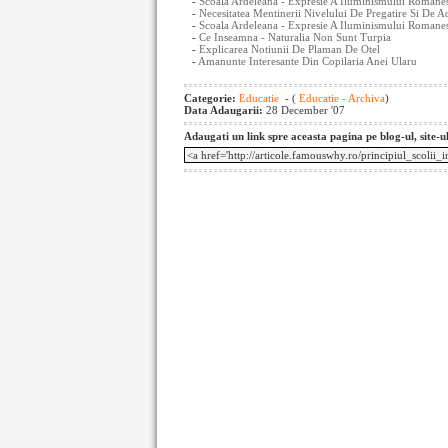
-
Scoala Ardeleana - Expresie A Iluminismului Romane
-
Necesitatea Mentinerii Nivelului De Pregatire Si De A
-
Scoala Ardeleana - Expresie A Iluminismului Romanes
-
Ce Inseamna - Naturalia Non Sunt Turpia
-
Explicarea Notiunii De Plaman De Otel
-
Amanunte Interesante Din Copilaria Anei Ularu
Categorie:
Educatie
- (
Educatie - Archiva
)
Data Adaugarii:
28 December '07
Adaugati un link spre aceasta pagina pe blog-ul, site-u