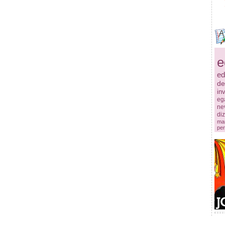
e
ed
de
in
ega
ne
diz
mar
per