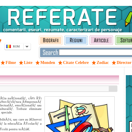
ROM
Filme
Liste
Monden
Citate Celebre
Zodiac
Director
slaÅ£ia naÅ£ionalÄƒ, cÃ¢t ÅŸi
 la Ã®nvÄƒtÄƒtura Ã®mpreunÄƒ
intelectualÄƒ, emoÅ£ionalÄƒ sau
ulturalÄƒ. Trebuie eliminate
 speciale.
bilitÄƒti, sau care au â€žnevoi
erÄƒ la educaÅ£ia ÅŸcolarÄƒ a
Ÿcolii pentru toÅ£iâ€.