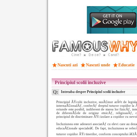
Nascuti azi
Nascuti unde
Educatie
Principiul scolii incluzive
Q:
Intreaba despre Principiul scolii incluzive
Principiul ÅŸcolii incluzive, susÅ£inut atÃ¢t de legi
internaÅ£ionalÄƒ, conferÄƒ dreptul tuturor copiilor
oriunde este posibil, indiferent de starea lor fizicÄƒ, 
de diferenÅ£ele de origine etnicÄƒ, religioasÄƒ, c
principiul de discriminare ÅŸi izolare a copiilor cu nevoi
Incluziunea este adeseori asociatÄƒ cu elevi care au deza
educaÅ£ionale specialeâ€. De fapt, incluziunea se ref
tuturor copiilor ÅŸi tinerilor, conform conceptului â€žÅ