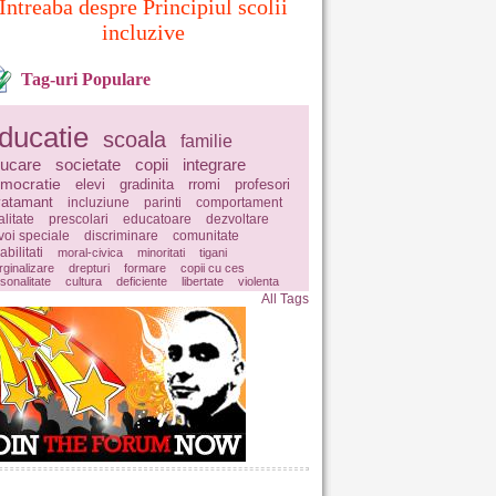
Intreaba despre Principiul scolii
incluzive
Tag-uri Populare
ducatie
scoala
familie
ucare
societate
copii
integrare
mocratie
elevi
gradinita
rromi
profesori
vatamant
incluziune
parinti
comportament
litate
prescolari
educatoare
dezvoltare
voi speciale
discriminare
comunitate
abilitati
moral-civica
minoritati
tigani
ginalizare
drepturi
formare
copii cu ces
sonalitate
cultura
deficiente
libertate
violenta
All Tags