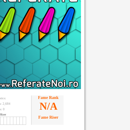
Fame Rank
stics:
N/A
ts: 2,684
s:
0
Riser
Fame Riser