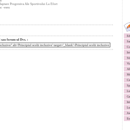
sc
daptare Progresiva Ale Sportivului La Efort
c -eseu
Ed
l sau forum-ul Dvs. :
Sa
Co
Ist
St
Vi
Af
Mu
Ce
Sp
Lu
Ga
In
Lu
Jo
Es