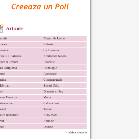
Articole
ucatie
Planuri de Lectie
natate
Referate
mentarii
Ce Inseamna
orie si Civilizatie
Arhitectura Navala
iinta si Tehnica
Filozofie
ata Religioasa
Psihologie
aceri
Astrologie
zica
Cinematografie
lebritati
Sfaturi Utile
ort
Dragoste si Sex
mea Femeilor
Moda
stronomie
Calculatoare
ternet
Turism
mea Barbatilor
Auto Moto
curi
Animale
euri
Diverse
- arhiva educatie