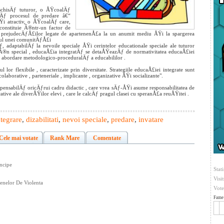
schisÄƒ tuturor, o ÅŸcoalÄƒ
zÄƒ procesul de predare â€“
 atractiv, o ÅŸcoalÄƒ care,
 constituie Ã®ntr-un factor de
rea prejudecÄƒÅ£ilor legate de apartenenÅ£a la un anumit mediu ÅŸi la spargerea
iorul unei comunitÄƒÅ£i
adaptabilÄƒ la nevoile speciale ÅŸi cerintelor educationale speciale ale tuturor
i Ã®n special , educaÅ£ia integratÄƒ se detaÅŸeazÄƒ de normativitatea educaÅ£iei
e abordare metodologico-proceduralÄƒ a educabililor .
l lor flexibile , caracterizate prin diversitate. Strategiile educaÅ£iei integrate sunt
colaborative , parteneriale , implicante , organizative ÅŸi socializante".
spensabilÄƒ oricÄƒrui cadru didactic , care vrea sÄƒ-ÅŸi asume responsabilitatea de
ive ale diverÅŸilor elevi , care le calcÄƒ pragul clasei cu speranÅ£a reuÅŸitei .
ntegrare
,
dizabilitati
,
nevoi speciale
,
predare
,
invatare
Cele mai votate
Rank Mare
Comentate
incipe
Stati
Visi
enelor De Violenta
Vote
Fame 