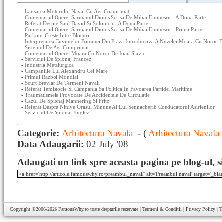
-
Lansarea Motorului Naval Cu Aer Comprimat
-
Comentariul Operei Sarmanul Dionis Scrisa De Mihai Eminescu - A Doua Parte
-
Referat Despre Saul David Si Solomon - A Doua Parte
-
Comentariul Operei Sarmanul Dionis Scrisa De Mihai Eminescu - Prima Parte
-
Parkour Creste Intre Blocuri
-
Interpretarea Cuvintelor Batranei Din Fraza Introductiva A Nuvelei Moara Cu Noroc D
-
Sistemul De Aer Comprimat
-
Comentariul Operei Moara Cu Noroc De Ioan Slavici
-
Serviciul De Spionaj Francez
-
Industria Metalurgica
-
Campaniile Lui Alexandru Cel Mare
-
Primul Razboi Mondial
-
Scurt Breviar De Termeni Navali
-
Referat Temistocle Si Campania Sa Politica In Favoarea Partidei Maritime
-
Traumatismele Provocate De Accidentele De Circulatie
-
Cazul De Spionaj Mannering Si Fritz
-
Referat Despre Ninive Orasul Minune Al Lui Sennacherib Conducatorul Asirienilor
-
Serviciul De Spionaj Englez
Categorie:
Arhitectura Navala
- (
Arhitectura Navala 
Data Adaugarii:
02 July '08
Adaugati un link spre aceasta pagina pe blog-ul, si
Copyright ©2006-2026
FamousWhy.ro
toate drepturile rezervate |
Termeni & Conditii
|
Privacy Policy
|
T