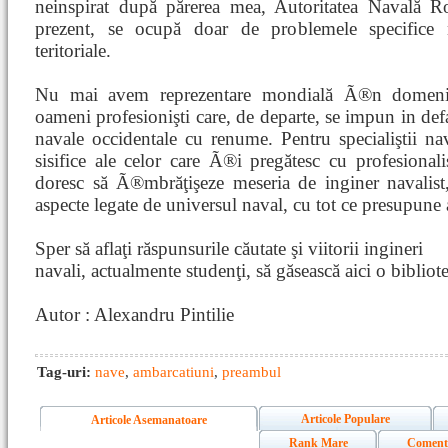
neinspirat după părerea mea, Autoritatea Navală
prezent, se ocupă doar de problemele specifice 
teritoriale.
Nu mai avem reprezentare mondială Ã®n domen
oameni profesionişti care, de departe, se impun in defa
navale occidentale cu renume. Pentru specialiştii na
sisifice ale celor care Ã®i pregătesc cu profesional
doresc să Ã®mbrăţişeze meseria de inginer navalist,
aspecte legate de universul naval, cu tot ce presupune 
Sper să aflaţi răspunsurile căutate şi viitorii ingineri
navali, actualmente studenţi, să găsească aici o bibliotec
Autor : Alexandru Pintilie
Tag-uri:
nave
,
ambarcatiuni
,
preambul
Articole Populare
Articole Asemanatoare
Rank Mare
Coment