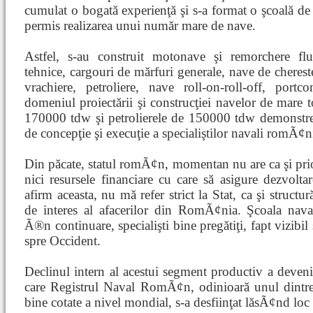
cumulat o bogată experienţă şi s-a format o şcoală de
permis realizarea unui număr mare de nave.
Astfel, s-au construit motonave şi remorchere flu
tehnice, cargouri de mărfuri generale, nave de chereste
vrachiere, petroliere, nave roll-on-roll-off, portc
domeniul proiectării şi construcţiei navelor de mare t
170000 tdw şi petrolierele de 150000 tdw demonstrează
de concepţie şi execuţie a specialiştilor navali romÃ¢n
Din păcate, statul romÃ¢n, momentan nu are ca şi prior
nici resursele financiare cu care să asigure dezvol
afirm aceasta, nu mă refer strict la Stat, ca şi structu
de interes al afacerilor din RomÃ¢nia. Şcoala na
Ã®n continuare, specialişti bine pregătiţi, fapt vizibil
spre Occident.
Declinul intern al acestui segment productiv a de
care Registrul Naval RomÃ¢n, odinioară unul dintre r
bine cotate a nivel mondial, s-a desfiinţat lăsÃ¢nd loc