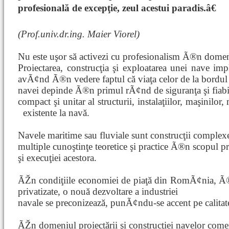
profesională de excepţie, zeul acestui paradis.â€
(Prof.univ.dr.ing. Maier Viorel)
Nu este uşor să activezi cu profesionalism Ã®n domen
Proiectarea, construcţia şi exploatarea unei nave imp
avÃ¢nd Ã®n vedere faptul că viaţa celor de la bordul
navei depinde Ã®n primul rÃ¢nd de siguranţa şi fiabil
compact şi unitar al structurii, instalaţiilor, maşinilo
existente la
navă.
Navele maritime sau fluviale sunt construcţii complexe
multiple cunoştinţe teoretice şi practice Ã®n scopul pr
şi execuţiei acestora.
ÃŽn condiţiile economiei de piaţă din RomÃ¢nia, Ã®n
privatizate, o nouă dezvoltare a industriei
navale se preconizează, punÃ¢ndu-se accent pe calitate 
ÃŽn domeniul proiectării şi construcţiei navelor comer