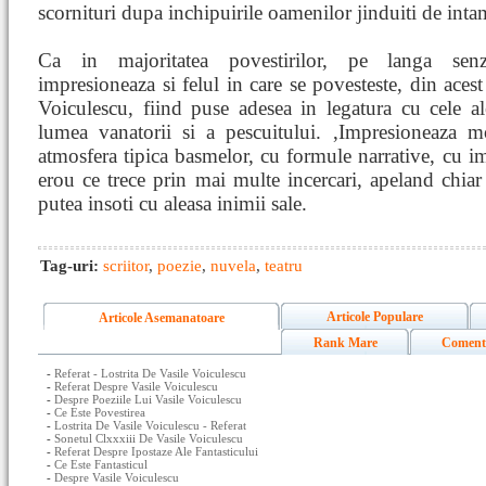
scornituri dupa inchipuirile oamenilor jinduiti de inta
Ca in majoritatea povestirilor, pe langa senza
impresioneaza si felul in care se povesteste, din acest
Voiculescu, fiind puse adesea in legatura cu cele a
lumea vanatorii si a pescuitului. ,Impresioneaza m
atmosfera tipica basmelor, cu formule narrative, cu i
erou ce trece prin mai multe incercari, apeland chia
putea insoti cu aleasa inimii sale.
Tag-uri:
scriitor
,
poezie
,
nuvela
,
teatru
Articole Populare
Articole Asemanatoare
Rank Mare
Coment
-
Referat - Lostrita De Vasile Voiculescu
-
Referat Despre Vasile Voiculescu
-
Despre Poeziile Lui Vasile Voiculescu
-
Ce Este Povestirea
-
Lostrita De Vasile Voiculescu - Referat
-
Sonetul Clxxxiii De Vasile Voiculescu
-
Referat Despre Ipostaze Ale Fantasticului
-
Ce Este Fantasticul
-
Despre Vasile Voiculescu