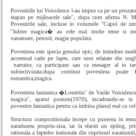
Povestirile lui Voiculescu l-au impus ca pe un prozato
stapan pe mijloacele sale", dupa cum afirma N. M
Povestirile sale, incluse in volumele "Capul de zi
"Iubire magica� au cele mai multe teme si mo
vanatoare, pescuit, magie populara.
Povestirea este specia genului epic, de intindere medi
accentual cade pe fapte, care sunt relatate din ungh
narrator, ca participant sau ca mesager al in
ta
subiectivizata.dupa continut povestirea poate fi:sa
romantica,magica.
Povestirea fantastica �Losstrita" de Vasile Voiculesc
magica", aparut postum(1970), incadrandu-se in
povestire fantastica pentru ca imbina planul real cu cel
Structura compozitionala incepe cu punerea in tem
naratiunea propriu-zisa, iar la sfarsit un epilog, pr
rationala a faptelor irationale din cuprinsul naratiuniii,