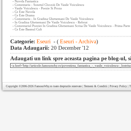
-
Nuvela Fantastica
-
Comentariu - Sonetul Clxxxiii De Vasile Voiculescu
-
Vasile Voiculescu - Poezie Si Proza
-
Ce Este Nuvela
-
Ce Este Drama
-
Comentariu - In Gradina Ghetsemani De Vasile Voiculescu
-
In Gradina Ghetsemani De Vasile Voiculescu - Referat
-
Comentariul Poeziei In Gradina Ghetsemani Scrisa De Vasile Voiculescu - Prima Parte
-
Ce Este Basmul Cult
Categorie:
Eseuri
- (
Eseuri - Archiva
)
Data Adaugarii:
20 December '12
Adaugati un link spre aceasta pagina pe blog-ul, si
Copyright ©2006-2026
FamousWhy.ro
toate drepturile rezervate |
Termeni & Conditii
|
Privacy Policy
|
T