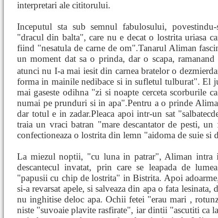
interpretari ale cititorului.
Inceputul sta sub semnul fabulosului, povestindu
"dracul din balta", care nu e decat o lostrita uriasa 
fiind "nesatula de carne de om".Tanarul Aliman fascina
un moment dat sa o prinda, dar o scapa, ramanand 
atunci nu I-a mai iesit din carnea bratelor o dezmierd
forma in mainile nedibace si in sufletul tulburat". El ju
mai gaseste odihna "zi si noapte cerceta scorburile c
numai pe prunduri si in apa".Pentru a o prinde Aliman
dar totul e in zadar.Pleaca apoi intr-un sat "salbatec
traia un vraci batran "mare descantator de pesti, un f
confectioneaza o lostrita din lemn "aidoma de suie si d
La miezul noptii, "cu luna in patrar", Aliman intra i
descantecul invatat, prin care se leapada de lum
"papusii cu chip de lostrita" in Bistrita. Apoi adoarme, 
si-a revarsat apele, si salveaza din apa o fata lesinata, d
nu inghitise deloc apa. Ochii fetei "erau mari , rotunzi
niste "suvoaie plavite rasfirate", iar dintii "ascutiti ca l