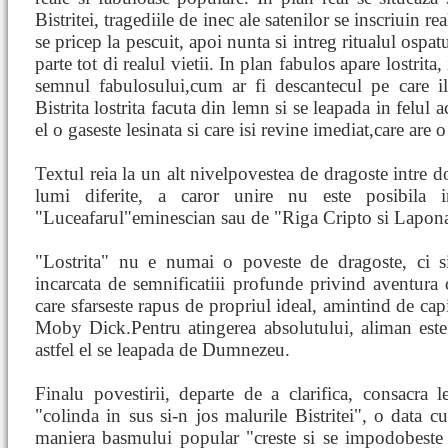
Bistritei, tragediile de inec ale satenilor se inscriuin rea
se pricep la pescuit, apoi nunta si intreg ritualul ospatu
parte tot di realul vietii. In plan fabulos apare lostrita
semnul fabulosului,cum ar fi descantecul pe care i
Bistrita lostrita facuta din lemn si se leapada in felul
el o gaseste lesinata si care isi revine imediat,care are
Textul reia la un alt nivelpovestea de dragoste intre d
lumi diferite, a caror unire nu este posibila 
"Luceafarul"eminescian sau de "Riga Cripto si Lapona
"Lostrita" nu e numai o poveste de dragoste, ci s
incarcata de semnificatiii profunde privind aventura 
care sfarseste rapus de propriul ideal, amintind de ca
Moby Dick.Pentru atingerea absolutului, aliman este 
astfel el se leapada de Dumnezeu.
Finalu povestirii, departe de a clarifica, consacra l
"colinda in sus si-n jos malurile Bistritei", o data c
maniera basmului popular "creste si se impodobeste 