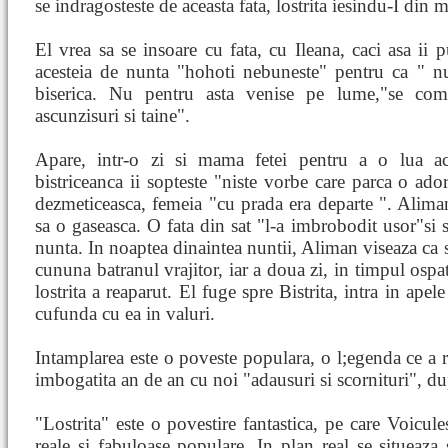
se indragosteste de aceasta fata, lostrita iesindu-I din m
El vrea sa se insoare cu fata, cu Ileana, caci asa ii
acesteia de nunta "hohoti nebuneste" pentru ca " nu
biserica. Nu pentru asta venise pe lume,"se comp
ascunzisuri si taine".
Apare, intr-o zi si mama fetei pentru a o lua aca
bistriceanca ii sopteste "niste vorbe care parca o ad
dezmeticeasca, femeia "cu prada era departe ". Alima
sa o gaseasca. O fata din sat "l-a imbrobodit usor"si s
nunta. In noaptea dinaintea nuntii, Aliman viseaza ca se
cununa batranul vrajitor, iar a doua zi, in timpul ospa
lostrita a reaparut. El fuge spre Bistrita, intra in apele
cufunda cu ea in valuri.
Intamplarea este o poveste populara, o l;egenda ce a 
imbogatita an de an cu noi "adausuri si scornituri", du
"Lostrita" este o povestire fantastica, pe care Voicul
reale si fabuloase populare. In plan real se situeaza 