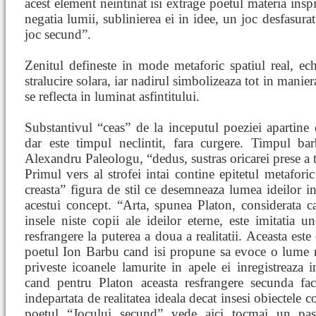
acest element neintinat isi extrage poetul materia inspi
negatia lumii, sublinierea ei in idee, un joc desfasura
joc secund”.
Zenitul defineste in mode metaforic spatiul real, e
stralucire solara, iar nadirul simbolizeaza tot in manier
se reflecta in luminat asfintitului.
Substantivul “ceas” de la inceputul poeziei apartine
dar este timpul neclintit, fara curgere. Timpul bar
Alexandru Paleologu, “dedus, sustras oricarei prese a t
Primul vers al strofei intai contine epitetul metaforic
creasta” figura de stil ce desemneaza lumea ideilor i
acestui concept. “Arta, spunea Platon, considerata ca
insele niste copii ale ideilor eterne, este imitatia un
resfrangere la puterea a doua a realitatii. Aceasta este
poetul Ion Barbu cand isi propune sa evoce o lume ref
priveste icoanele lamurite in apele ei inregistreaza
cand pentru Platon aceasta resfrangere secunda fa
indepartata de realitatea ideala decat insesi obiectele 
poetul “Jocului secund” vede aici tocmai un pa