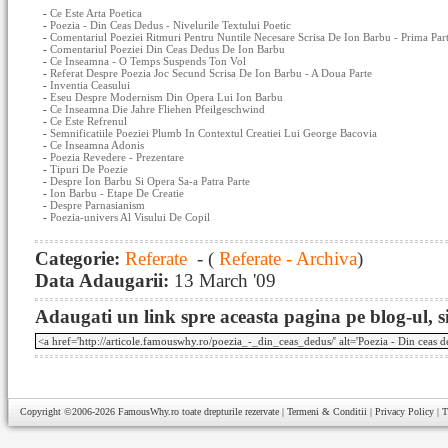
-
Ce Este Arta Poetica
-
Poezia - Din Ceas Dedus - Nivelurile Textului Poetic
-
Comentariul Poeziei Ritmuri Pentru Nuntile Necesare Scrisa De Ion Barbu - Prima Par
-
Comentariul Poeziei Din Ceas Dedus De Ion Barbu
-
Ce Inseamna - O Temps Suspends Ton Vol
-
Referat Despre Poezia Joc Secund Scrisa De Ion Barbu - A Doua Parte
-
Inventia Ceasului
-
Eseu Despre Modernism Din Opera Lui Ion Barbu
-
Ce Inseamna Die Jahre Fliehen Pfeilgeschwind
-
Ce Este Refrenul
-
Semnificatiile Poeziei Plumb In Contextul Creatiei Lui George Bacovia
-
Ce Inseamna Adonis
-
Poezia Revedere - Prezentare
-
Tipuri De Poezie
-
Despre Ion Barbu Si Opera Sa-a Patra Parte
-
Ion Barbu - Etape De Creatie
-
Despre Parnasianism
-
Poezia-univers Al Visului De Copil
Categorie:
Referate
- (
Referate - Archiva
)
Data Adaugarii:
13 March '09
Adaugati un link spre aceasta pagina pe blog-ul, si
Copyright ©2006-2026
FamousWhy.ro
toate drepturile rezervate |
Termeni & Conditii
|
Privacy Policy
|
T