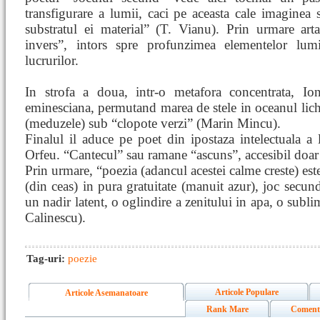
transfigurare a lumii, caci pe aceasta cale imaginea
substratul ei material” (T. Vianu). Prin urmare ar
invers”, intors spre profunzimea elementelor lumi
lucrurilor.
In strofa a doua, intr-o metafora concentrata, I
eminesciana, permutand marea de stele in oceanul lichi
(meduzele) sub “clopote verzi” (Marin Mincu).
Finalul il aduce pe poet din ipostaza intelectuala a 
Orfeu. “Cantecul” sau ramane “ascuns”, accesibil doar i
Prin urmare, “poezia (adancul acestei calme creste) est
(din ceas) in pura gratuitate (manuit azur), joc secund
un nadir latent, o oglindire a zenitului in apa, o subli
Calinescu).
Tag-uri:
poezie
Articole Populare
Articole Asemanatoare
Rank Mare
Coment