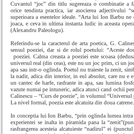
Cuvantul “joc” din titlu sugereaza o combinatie a fa
orice tendinta practica, iar asocierea adjectivului 
superioara a esentelor ideale. “Arta lui Ion Barbu ne
joaca, e ceva in ultima instanta ludic in aceasta opera
(Alexandru Paleologu).
Referindu-se la caracterul de arta poetica, G. Caline
sensul poeziei, dar si de rolul poetului: “Aceste dou
poeziei. Calma creasta
a poeziei este scoasa (dedus
universul real (din ceas), este nu un joc prim, ci un jo
apa sau intr-o oglinda. Poetul nu traieste la zenit, sim
la nadir, adica din interior, in eul absolut, care nu e 
un cantec de harfe, rasfrante in apa, sau lumina fosf
vazute numai pe intuneric, adica atunci cand ochii pen
Calinescu – “Curs de poezie”, in volumul “Universul 
La nivel formal, poezia este alcatuita din doua catrene.
In conceptia lui Ion Barbu, “prin oglinda lumea intra
experientei se inalta in piramida pana la “zenit”(punc
rasfrangerea acesteia alcatuieste “nadirul” ei (punctul