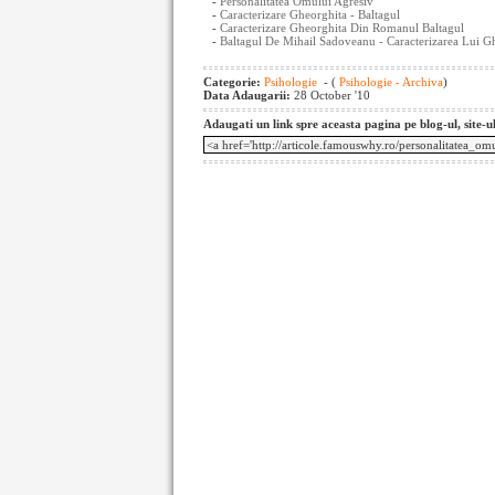
-
Personalitatea Omului Agresiv
-
Caracterizare Gheorghita - Baltagul
-
Caracterizare Gheorghita Din Romanul Baltagul
-
Baltagul De Mihail Sadoveanu - Caracterizarea Lui G
Categorie:
Psihologie
- (
Psihologie - Archiva
)
Data Adaugarii:
28 October '10
Adaugati un link spre aceasta pagina pe blog-ul, site-u