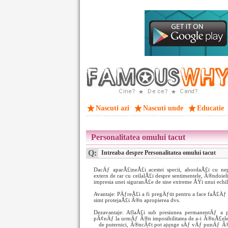
Nascuti azi
Nascuti unde
Educatie
Personalitatea omului tacut
Q:
Intreaba despre Personalitatea omului tacut
DacÄƒ aparÅ£ineÅ£i acestei specii, abordaÅ£i cu nep
extern de rar cu ceilalÅ£i despre sentimentele, Ã®ndoiel
impresia unei siguranÅ£e de sine extreme ÅŸi unui ec
Avantaje: PÄƒreÅ£i a fi pregÄƒtit pentru a face faÅ£Äƒ or
simt protejaÅ£i Ã®n apropierea dvs.
Dezavantaje: AflaÅ£i sub presiunea permanentÄƒ a pr
pÃ¢nÄƒ la urmÄƒ Ã®n imposibilitatea de a-i Ã®nÅ£eleg
de puternici, Ã®ncÃ¢t pot ajunge sÄƒ vÄƒ punÄƒ Ã