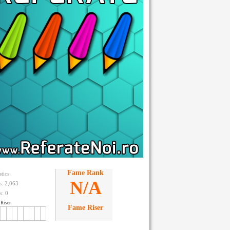
Fame Rank
stics:
N/A
ts: 2,063
s:
0
Riser
Fame Riser