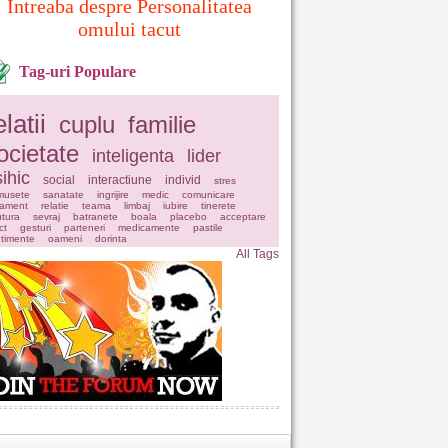
Intreaba despre Personalitatea
omului tacut
Tag-uri Populare
elatii
cuplu
familie
ocietate
inteligenta
lider
ihic
social
interactiune
individ
stres
musete
sanatate
ingrijire
medic
comunicare
tament
relatie
teama
limbaj
iubire
tinerete
tura
sevraj
batranete
boala
placebo
acceptare
ct
gesturi
parteneri
medicamente
pastile
timente
oameni
dorinta
All Tags