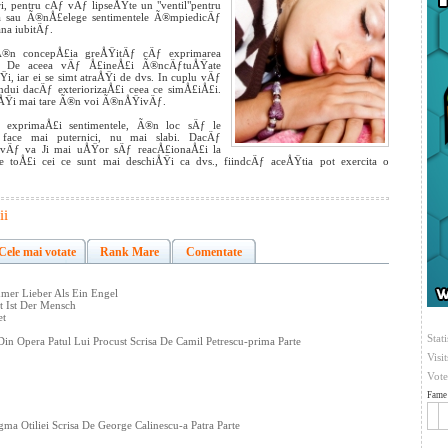
ri, pentru cÄƒ vÄƒ lipseÅŸte un "ventil"pentru
ima sau Ã®nÅ£elege sentimentele Ã®mpiedicÄƒ
ana iubitÄƒ.
 Ã®n concepÅ£ia greÅŸitÄƒ cÄƒ exprimarea
ne. De aceea vÄƒ Å£ineÅ£i Ã®ncÄƒtuÅŸate
i, iar ei se simt atraÅŸi de dvs. In cuplu vÄƒ
ui dacÄƒ exteriorizaÅ£i ceea ce simÅ£iÅ£i.
i ÅŸi mai tare Ã®n voi Ã®nÅŸivÄƒ.
 exprimaÅ£i sentimentele, Ã®n loc sÄƒ le
face mai puternici, nu mai slabi. DacÄƒ
 vÄƒ va Ji mai uÅŸor sÄƒ reacÅ£ionaÅ£i la
 toÅ£i cei ce sunt mai deschiÅŸi ca dvs., fiindcÄƒ aceÅŸtia pot exercita o
ii
Cele mai votate
Rank Mare
Comentate
er Lieber Als Ein Engel
t Ist Der Mensch
et
Stati
in Opera Patul Lui Procust Scrisa De Camil Petrescu-prima Parte
Visi
Vote
Fame 
gma Otiliei Scrisa De George Calinescu-a Patra Parte