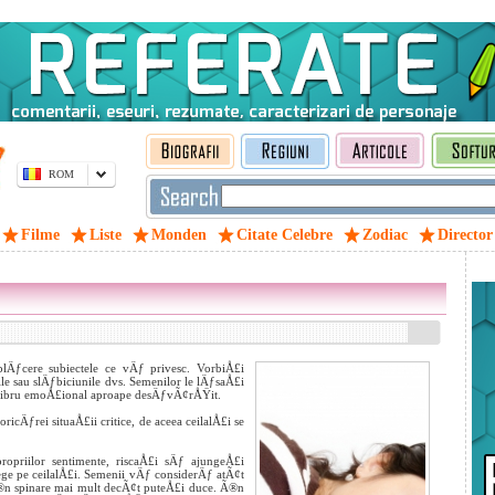
ROM
Filme
Liste
Monden
Citate Celebre
Zodiac
Director
lÄƒcere subiectele ce vÄƒ privesc. VorbiÅ£i
ile sau slÄƒbiciunile dvs. Semenilor le lÄƒsaÅ£i
hilibru emoÅ£ional aproape desÄƒvÃ¢rÅŸit.
icÄƒrei situaÅ£ii critice, de aceea ceilalÅ£i se
opriilor sentimente, riscaÅ£i sÄƒ ajungeÅ£i
e pe ceilalÅ£i. Semenii vÄƒ considerÄƒ atÃ¢t
®n spinare mai mult
decÃ¢t puteÅ£i duce. Ã®n