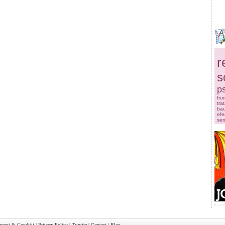
r
s
ps
fru
tra
bau
efe
sen
rmeni & Conditii
|
Privacy Policy
|
Trimite
|
Contact
|
Blog