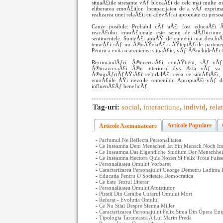
situaÅ£iile stresante vÄƒ blocaÅ£i de cele mai multe o
eliberarea emoÅ£iilor. Incapacitatea de a vÄƒ expr
realizarea unei relaÅ£ii cu adevÄƒrat apropiate cu perso
Cauze posibile: Probabil cÄƒ aÅ£i fost educaÅ£i
reacÅ£iilor emoÅ£ionale este semn de slÄƒbiciu
sentimentele. SunteÅ£i atraÅŸi de oamenii mai deschiÅŸ
temeÅ£i sÄƒ nu Ã®nÅŸelaÅ£i aÅŸteptÄƒrile partenend
Pentru a evita o asemenea situaÅ£ie, vÄƒ Ã®nchideÅ£
RecomandÄƒri: Ã®ncercaÅ£i, conÅŸtient, sÄƒ vÄƒ
Ã®ncarceraÅ£i Ã®n interiorul dvs. Asta vÄƒ va 
Ã®mpÄƒrtÄƒÅŸiÅ£i celorlalÅ£i ceea ce simÅ£iÅ£i,
emoÅ£iile ÅŸi nevoile semenilor. ApropiaÅ£i-vÄƒ de
influenÅ£Äƒ beneficÄƒ.
Tag-uri:
social
,
interactiune
,
individ
,
relat
Articole Populare
Articole Asemanatoare
-
Parfumul Ne Reflecta Personalitatea
-
Ce Inseamna Dem Menschen Ist Ein Mensch Noch Imm
-
Ce Inseamna Das Eigentliche Studium Der Menschhei
-
Ce Inseamna Hectora Quis Nosset Si Felix Troia Fuiss
-
Personalitatea Omului Vorbaret
-
Caracterizarea Personajului George Demetru Ladima D
-
Educatia Pentru O Societate Democratica
-
Ce Este Textul Literar
-
Personalitatea Omului Atotstiutor
-
Piratii Din Caraibe Cufarul Omului Mort
-
Referat - Evolutia Omului
-
Ce Nu Stiai Despre Sienna Miller
-
Caracterizarea Personajului Felix Sima Din Opera Eni
-
Tipologia Taraneasca A Lui Marin Preda