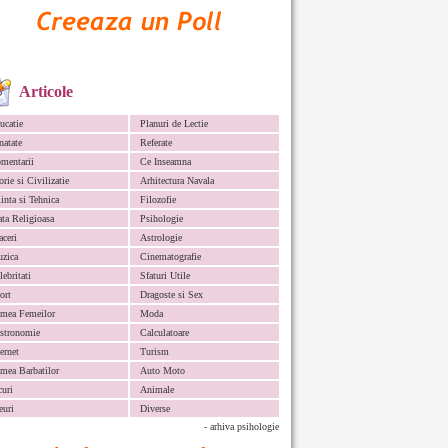
Articole
ucatie
Planuri de Lectie
natate
Referate
mentarii
Ce Inseamna
orie si Civilizatie
Arhitectura Navala
iinta si Tehnica
Filozofie
ata Religioasa
Psihologie
aceri
Astrologie
zica
Cinematografie
lebritati
Sfaturi Utile
ort
Dragoste si Sex
mea Femeilor
Moda
stronomie
Calculatoare
ternet
Turism
mea Barbatilor
Auto Moto
curi
Animale
euri
Diverse
- arhiva psihologie