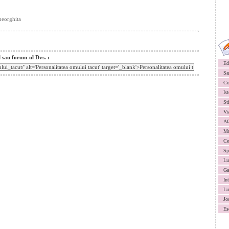
heorghita
l sau forum-ul Dvs. :
Ed
Sa
Co
Ist
St
Vi
Af
Mu
Ce
Sp
Lu
Ga
In
Lu
Jo
Es