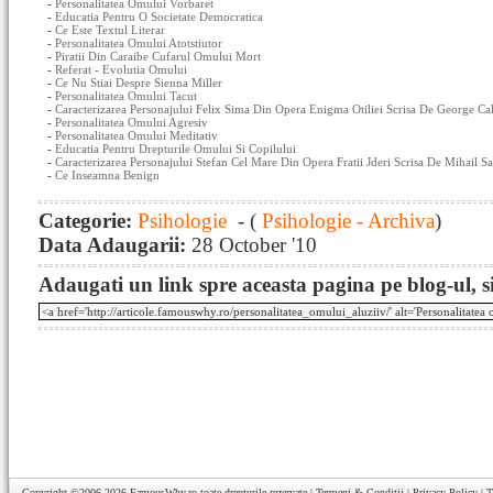
-
Personalitatea Omului Vorbaret
-
Educatia Pentru O Societate Democratica
-
Ce Este Textul Literar
-
Personalitatea Omului Atotstiutor
-
Piratii Din Caraibe Cufarul Omului Mort
-
Referat - Evolutia Omului
-
Ce Nu Stiai Despre Sienna Miller
-
Personalitatea Omului Tacut
-
Caracterizarea Personajului Felix Sima Din Opera Enigma Otiliei Scrisa De George Cal
-
Personalitatea Omului Agresiv
-
Personalitatea Omului Meditativ
-
Educatia Pentru Drepturile Omului Si Copilului
-
Caracterizarea Personajului Stefan Cel Mare Din Opera Fratii Jderi Scrisa De Mihail 
-
Ce Inseamna Benign
Categorie:
Psihologie
- (
Psihologie - Archiva
)
Data Adaugarii:
28 October '10
Adaugati un link spre aceasta pagina pe blog-ul, si
Copyright ©2006-2026
FamousWhy.ro
toate drepturile rezervate |
Termeni & Conditii
|
Privacy Policy
|
T