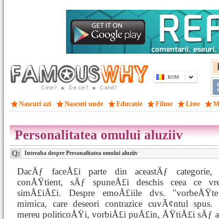
ROM
Nascuti azi
Nascuti unde
Educatie
Filme
Liste
M
Personalitatea omului aluziiv
Q:
Intreaba despre Personalitatea omului aluziiv
DacÄƒ faceÅ£i parte din aceastÄƒ categorie, e
conÅŸtient, sÄƒ spuneÅ£i deschis ceea ce vr
simÅ£iÅ£i. Despre emoÅ£iile dvs. "vorbeÅŸt
mimica, care deseori contrazice cuvÃ¢ntul spus.
mereu politicoÅŸi, vorbiÅ£i puÅ£in, ÅŸtiÅ£i sÄƒ a