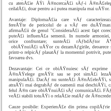
cu atenÅ£ie ÅŸi Ã®ncercaÅ£i sÄƒ-i Ã®nÅ£ele
ceilalÅ£i, doar pentru a-i putea manipula mai uÅŸor.
Avantaje: DiplomaÅ£ia care vÄƒ caracterize
fereÅŸte de pericolul de a vÄƒ ere duÅŸmani
afirmaÅ£ii de genul "ConsideraÅ£i acest fapt core
puteÅ£i influenÅ£a semenii. In numele armoniei,
orice confruntare; sunteÅ£i rÄƒbdÄƒtor 
obiÅŸnuiÅ£i uÅŸor cu dezamÄƒgirile, deoarece
printr-o relpicÄƒ plasatÄƒ la momentul potrivit, p
favoarea dvs.
Dezavantaje: Cei ce obiÅŸnuiesc sÄƒ exprime 
Ã®nÅŸelege greÅŸit sau se pot simÅ£i leza
manipulaÅ£i. DacÄƒ nu sunteÅ£i Ã®nÅ£eleÅŸi, su
atraÅŸi mai degrabÄƒ de oamenii mai deschiÅŸi, c
felul Ã®n care obiÅŸnuiÅ£i sÄƒ comunicaÅ£i. FÄƒr
veÅ£i stabili totuÅŸi o relaÅ£ie realÄƒ de Ã®ncrede
Cauze posibile: ExperienÅ£e din prima copilÄƒrie