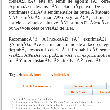
credeÅ£i cÄƒ este un semn de egoism sÄƒ cere
exprimaÅ£i deschis ÅŸi clar pÄƒrerea. De a
exprimarea clarÄƒ a sentimentelor iar putea Ã®ntoar
VÄƒ simÅ£iÅ£i mai Ã®n siguranÅ£Äƒ atunci 
spatele cuvintelor aluzive ÅŸi sunteÅ£i Ã®ncÃ¢n
bunÄƒvoie ceea ce vreÅ£i de la ei.
RecomandÄƒri: Ã®ncercaÅ£i sÄƒ exprimaÅ£i d
gÃ¢ndiÅ£i. Aceasta nu are nimic de-a face cu e
degrabÄƒ respectul celorlalÅ£i. Probabil cÄƒ seme
vreÅ£i, Ã®nsÄƒ cel puÅ£in vÄƒ vor explica motivele 
micÅŸoreze distanÅ£a Ã®ntre dvs ÅŸi ceilalÅ£i.
Tag-uri:
social
,
interactiune
,
individ
,
relatii
Articole Populare
Articole Asemanatoare
Rank Mare
Coment
-
Parfumul Ne Reflecta Personalitatea
-
Ce Inseamna Dem Menschen Ist Ein Mensch Noch Immer Lieber Als Ein Engel
-
Ce Inseamna Das Eigentliche Studium Der Menschheit Ist Der Mensch
-
Ce Inseamna Hectora Quis Nosset Si Felix Troia Fuisset