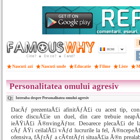
ROM
Nascuti azi
Nascuti unde
Educatie
Filme
Liste
M
Personalitatea omului agresiv
Q:
Intreaba despre Personalitatea omului agresiv
DacÄƒ prezentaÅ£i afinitÄƒÅ£i cu acest tip, con
orice discuÅ£ie un duel, din care trebuie neap
ieÅŸiÅ£i Ã®nvingÄƒtor. Deoarece plecaÅ£i de l
cÄƒ ÅŸi ceilalÅ£i vÄƒd lucrurile la fel, Ã®ncepeÅ£
ofensiva, fÄƒrÄƒ a cÃ¢ntÄƒri situaÅ£ia Ã®n prealabi