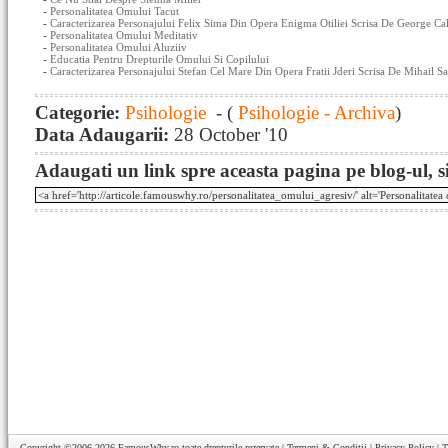
-
Personalitatea Omului Tacut
-
Caracterizarea Personajului Felix Sima Din Opera Enigma Otiliei Scrisa De George Cal
-
Personalitatea Omului Meditativ
-
Personalitatea Omului Aluziiv
-
Educatia Pentru Drepturile Omului Si Copilului
-
Caracterizarea Personajului Stefan Cel Mare Din Opera Fratii Jderi Scrisa De Mihail 
Categorie:
Psihologie
- (
Psihologie - Archiva
)
Data Adaugarii:
28 October '10
Adaugati un link spre aceasta pagina pe blog-ul, si
Copyright ©2006-2026
FamousWhy.ro
toate drepturile rezervate |
Termeni & Conditii
|
Privacy Policy
|
T