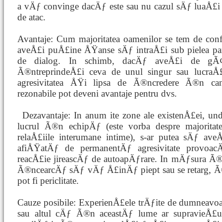
a vÄƒ convinge dacÄƒ este sau nu cazul sÄƒ luaÅ£i
de atac.
Avantaje: Cum majoritatea oamenilor se tem de conf
aveÅ£i puÅ£ine ÅŸanse sÄƒ intraÅ£i sub pielea par
de dialog. In schimb, dacÄƒ aveÅ£i de gÃ
Ã®ntreprindeÅ£i ceva de unul singur sau lucraÅ£
agresivitatea ÅŸi lipsa de Ã®ncredere Ã®n can
rezonabile pot deveni avantaje pentru dvs.
Dezavantaje: In anum
ite zone ale existenÅ£ei, und
lucrul Ã®n echipÄƒ (este vorba despre majoritate
relaÅ£iile interumane intime), s-ar putea sÄƒ ave
afiÅŸatÄƒ de permanentÄƒ agresivitate provoacÄ
reacÅ£ie jireascÄƒ de autoapÄƒrare. In mÄƒsura Ã®n
Ã®ncearcÄƒ sÄƒ vÄƒ Å£inÄƒ piept sau se retarg, Ã®
pot fi periclitate.
Cauze posibile: ExperienÅ£ele trÄƒite de dumneavoa
sau altul cÄƒ Ã®n aceastÄƒ lume ar supravieÅ£ui 