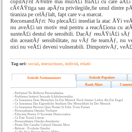
copilÄƒrit Ã®ntre mai mulÅ£i fraÅ£i cu care aÅ£i 
cÃ¢ÅŸtiga sau apÄƒra privilegiile,fie unul dintre p
tiraniza pe celÄƒlalt, fapt care v-a marcat.
RecomandÄƒri: Nu plecaÅ£i imediat la atac ÅŸi veÅ
nu aveÅ£i un motiv real pentru a reacÅ£iona cu at
sunteÅ£i destul de sensibili. DacÄƒ reuÅŸiÅ£i sÄƒ
din aceastÄƒ sensibilitate, nu vÄƒ fie teamÄƒ, nu v
nici nu veÅ£i deveni vulnerabili. DimpotrivÄƒ, veÅ
Tag-uri:
social
,
interactiune
,
individ
,
relatii
Articole Populare
Articole Asemanatoare
Rank Mare
Coment
-
Parfumul Ne Reflecta Personalitatea
-
Problema Initierii Sexuale A Adolescentilor
-
Ce Inseamna Dem Menschen Ist Ein Mensch Noch Immer Lieber Als Ein Engel
-
Ce Inseamna Das Eigentliche Studium Der Menschheit Ist Der Mensch
-
Ce Inseamna Hectora Quis Nosset Si Felix Troia Fuisset
-
Personalitatea Omului Vorbaret
-
Educatia Pentru O Societate Democratica
-
Ce Este Textul Literar
-
Personalitatea Omului Atotstiutor
-
Piratii Din Caraibe Cufarul Omului Mort
-
Referat - Evolutia Omului
-
Ce Nu Stiai Despre Sienna Miller