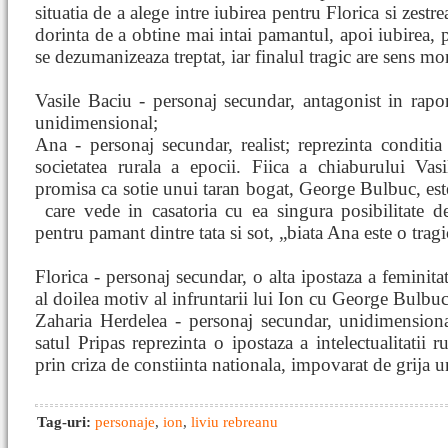
situatia de a alege intre iubirea pentru Florica si zestr
dorinta de a obtine mai intai pamantul, apoi iubirea, 
se dezumanizeaza treptat, iar finalul tragic are sens mor
Vasile Baciu - personaj secundar, antagonist in rapo
unidimensional;
Ana - personaj secundar, realist; reprezinta conditia
societatea rurala a epocii. Fiica a chiaburului Vas
promisa ca sotie unui taran bogat, George Bulbuc, est
care vede in casatoria cu ea singura posibilitate 
pentru pamant dintre tata si sot, „biata Ana este o trag
Florica - personaj secundar, o alta ipostaza a feminita
al doilea motiv al infruntarii lui Ion cu George Bulbuc
Zaharia Herdelea - personaj secundar, unidimensiona
satul Pripas reprezinta o ipostaza a intelectualitatii r
prin criza de constiinta nationala, impovarat de grija 
Tag-uri:
personaje
,
ion
,
liviu rebreanu