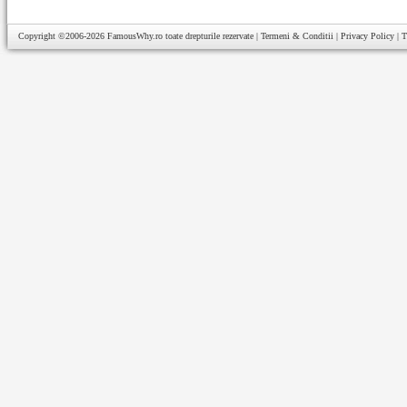
Copyright ©2006-2026
FamousWhy.ro
toate drepturile rezervate |
Termeni & Conditii
|
Privacy Policy
|
T