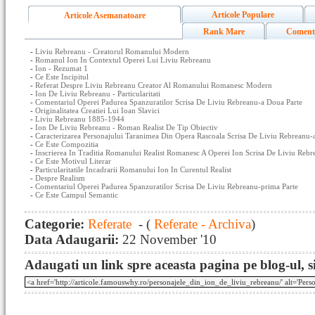
Articole Populare
Articole Asemanatoare
Rank Mare
Coment
-
Liviu Rebreanu - Creatorul Romanului Modern
-
Romanul Ion In Contextul Operei Lui Liviu Rebreanu
-
Ion - Rezumat 1
-
Ce Este Incipitul
-
Referat Despre Liviu Rebreanu Creator Al Romanului Romanesc Modern
-
Ion De Liviu Rebreanu - Particularitati
-
Comentariul Operei Padurea Spanzuratilor Scrisa De Liviu Rebreanu-a Doua Parte
-
Originalitatea Creatiei Lui Ioan Slavici
-
Liviu Rebreanu 1885-1944
-
Ion De Liviu Rebreanu - Roman Realist De Tip Obiectiv
-
Caracterizarea Personajului Taranimea Din Opera Rascoala Scrisa De Liviu Rebreanu-
-
Ce Este Compozitia
-
Inscrierea In Traditia Romanului Realist Romanesc A Operei Ion Scrisa De Liviu Rebr
-
Ce Este Motivul Literar
-
Particularitatile Incadrarii Romanului Ion In Curentul Realist
-
Despre Realism
-
Comentariul Operei Padurea Spanzuratilor Scrisa De Liviu Rebreanu-prima Parte
-
Ce Este Campul Semantic
Categorie:
Referate
- (
Referate - Archiva
)
Data Adaugarii:
22 November '10
Adaugati un link spre aceasta pagina pe blog-ul, si