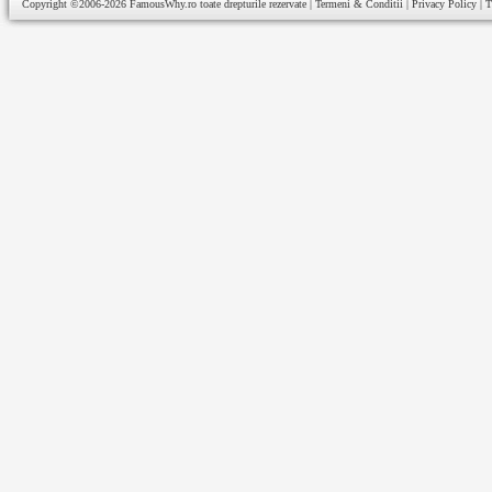
Copyright ©2006-2026
FamousWhy.ro
toate drepturile rezervate |
Termeni & Conditii
|
Privacy Policy
|
T