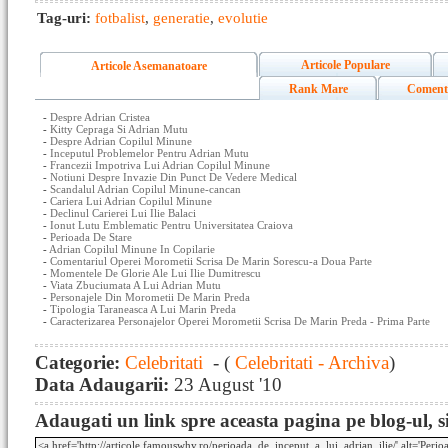
Tag-uri:
fotbalist
,
generatie
,
evolutie
Articole Populare
Articole Asemanatoare
Rank Mare
Coment
-
Despre Adrian Cristea
-
Kitty Cepraga Si Adrian Mutu
-
Despre Adrian Copilul Minune
-
Inceputul Problemelor Pentru Adrian Mutu
-
Francezii Impotriva Lui Adrian Copilul Minune
-
Notiuni Despre Invazie Din Punct De Vedere Medical
-
Scandalul Adrian Copilul Minune-cancan
-
Cariera Lui Adrian Copilul Minune
-
Declinul Carierei Lui Ilie Balaci
-
Ionut Lutu Emblematic Pentru Universitatea Craiova
-
Perioada De Stare
-
Adrian Copilul Minune In Copilarie
-
Comentariul Operei Morometii Scrisa De Marin Sorescu-a Doua Parte
-
Momentele De Glorie Ale Lui Ilie Dumitrescu
-
Viata Zbuciumata A Lui Adrian Mutu
-
Personajele Din Morometii De Marin Preda
-
Tipologia Taraneasca A Lui Marin Preda
-
Caracterizarea Personajelor Operei Morometii Scrisa De Marin Preda - Prima Parte
Categorie:
Celebritati
- (
Celebritati - Archiva
)
Data Adaugarii:
23 August '10
Adaugati un link spre aceasta pagina pe blog-ul, si