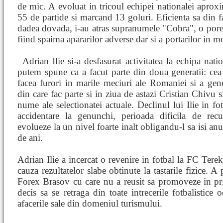
de mic. A evoluat in tricoul echipei nationalei aproxim
55 de partide si marcand 13 goluri. Eficienta sa din fa
dadea dovada, i-au atras supranumele "Cobra", o porec
fiind spaima apararilor adverse dar si a portarilor in m
Adrian Ilie si-a desfasurat
activitatea la echipa nati
putem spune ca a facut parte din doua generatii: ce
facea furori in marile meciuri ale Romaniei si a gene
din care fac parte si in ziua de astazi Cristian Chivu
nume ale selectionatei actuale. Declinul lui Ilie in f
accidentare la genunchi, perioada dificila de rec
evolueze la un nivel foarte inalt obligandu-l sa isi an
de ani.
Adrian Ilie a incercat o revenire in fotbal la FC Terek
cauza rezultatelor slabe obtinute la tastarile fizice. 
Forex Brasov cu care nu a reusit sa promoveze in pr
decis sa se retraga din toate intrecerile fotbalistic
afacerile sale din domeniul turismului.