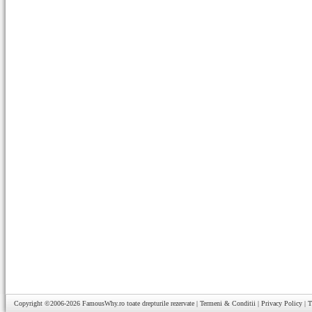
Copyright ©2006-2026
FamousWhy.ro
toate drepturile rezervate |
Termeni & Conditii
|
Privacy Policy
|
T