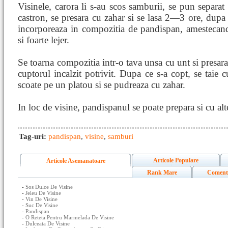
Visinele, carora li s-au scos samburii, se pun separat 
castron, se presara cu zahar si se lasa 2—3 ore, dupa 
incorporeaza in compozitia de pandispan, amestecan
si foarte lejer.
Se toarna compozitia intr-o tava unsa cu unt si presara
cuptorul incalzit potrivit. Dupa ce s-a copt, se taie c
scoate pe un platou si se pudreaza cu zahar.
In loc de visine, pandispanul se poate prepara si cu alt
Tag-uri:
pandispan
,
visine
,
samburi
Articole Populare
Articole Asemanatoare
Rank Mare
Coment
-
Sos Dulce De Visine
-
Jeleu De Visine
-
Vin De Visine
-
Suc De Visine
-
Pandispan
-
O Reteta Pentru Marmelada De Visine
-
Dulceata De Visine