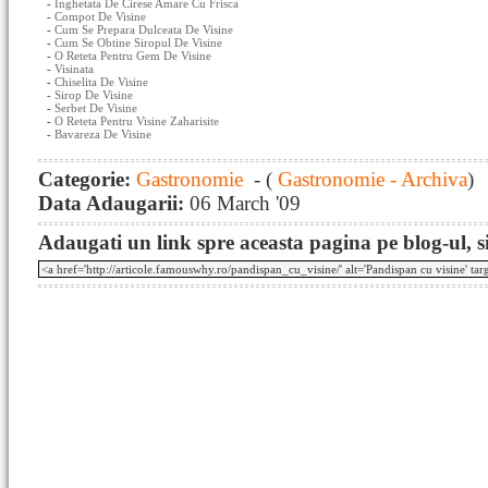
-
Inghetata De Cirese Amare Cu Frisca
-
Compot De Visine
-
Cum Se Prepara Dulceata De Visine
-
Cum Se Obtine Siropul De Visine
-
O Reteta Pentru Gem De Visine
-
Visinata
-
Chiselita De Visine
-
Sirop De Visine
-
Serbet De Visine
-
O Reteta Pentru Visine Zaharisite
-
Bavareza De Visine
Categorie:
Gastronomie
- (
Gastronomie - Archiva
)
Data Adaugarii:
06 March '09
Adaugati un link spre aceasta pagina pe blog-ul, si