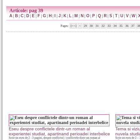
Articole: pag 39
A
|
B
|
C
|
D
|
E
|
F
|
G
|
H
|
I
|
J
|
K
|
L
|
M
|
N
|
O
|
P
|
Q
|
R
|
S
|
T
|
U
|
V
|
W
|
Pages:
[<<]
<
29
30
31
32
33
34
35
36
37
3
Eseu despre conflictele dintr-un roman al
Tema si vizi
experientei studiat, apartinand perioadei interbelice
nuvela studi
Scrie un eseu de 2 - 3 pagini, despre conflictul / conflictele dintr-un roman al
Scrie un eseu de 2 – 