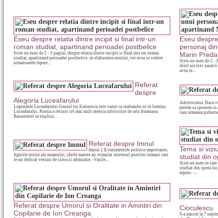
Eseu despre relatia dintre incipit si final intr-un
Eseu despre 
roman studiat, apartinand perioadei postbelice
personaj din
Scrie un eseu de 2 - 3 pagini, despre relatia dintre incipit si final intr-un roman
Marin Preda
studiat, apartinand perioadei postbelice. in elaborarea eseului, vei avea in vedere
Scrie un eseu de 2 - 
urmatoarele repere...
dintr-un text narativ
avea in...
Referat
despre
Alegoria Luceafarului
Adolescenta. Daca vr
Legendele Luceafarului Geniul lui Eminescu este vazut ca inaltandu-se in lumina
putem sa spunem ca 
Luceafarului. Poezia a retinut cel mai mult atentia iubitorilor de arta frumoasa.
care urmeaza pubertat
Rasuntetul se explica...
Referat despre Imnul
Tema si vizi
Imnul 1.Evenimentele politice importante,
figurile eroice ale neamului, ideile marete au stimulat interesul poetilor romani care
studiat din 
le-au dedicat versuri de slava si admiratie. -Vasile...
Scrie un eseu in care
studiat din opera lui
repere: -...
Referat despre Umorul si Oralitate in Amintiri din
Cioculescu
Copilarie de Ion Creanga
S-a nascut la 7 sept