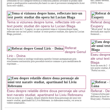
din Turnul-Severin. L
Definindu-se ca o categorie estetica a comicului,umorul izvoraste in primul rand
(1923). Intre...
printr-o predispozitie a autorului,din harul cu care el povesteste intamplarile.Acest
lucru este valabil...
Tema si viziunea despre lume, reflectate intr-un
Referat desp
text poetic studiat din opera lui Lucian Blaga
Exupery
Scrie un eseu de 2 -3 pagini, in care sa prezinti tema si viziunea despre lume,
"Micul print" de Ant
reflectate intr-un text poetic studiat/ in texte poetice studiate, din opera lui Lucian
destinata atat copiil
Blaga, pornind...
frumosul....
Referat
despre Genul
Eseu despre 
Liric - Doina
ale unui text
Prin genul literal se intelege totalitatea operelor literare asemanatoare prin
structurarea continutului prin procedule estetice comune si prin modalitatea de
Blaga
exprimare. ...
Scrie un eseu de 2 - 
text poetic studiat, 
"Poetul nu este...
Eseu despre relatiile dintre doua peronaje ale unui
Referat - De
text narativ studiat, apartinand lui Liviu Rebreanu
"Cereasca bolta pare 
defileaza in hora lor
Scrie un eseu de 2 - 3 pagini, despre relatiile dintre doua personaje ale unui text
Khayyam) «Numeroas
narativ studiat, apartinand lui Liviu Rebreanu. in elaborarea eseului, vei avea in
vedere urmatoarele...