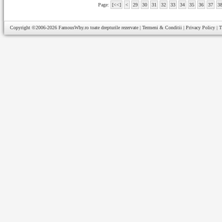
Page:
[<<]
<
29
30
31
32
33
34
35
36
37
3
Copyright ©2006-2026
FamousWhy.ro
toate drepturile rezervate |
Termeni & Conditii
|
Privacy Policy
|
T