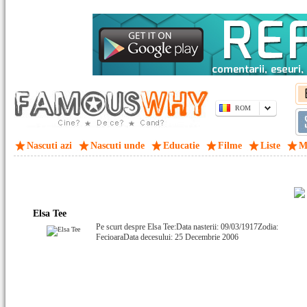
ROM
Nascuti azi
Nascuti unde
Educatie
Filme
Liste
M
Elsa Tee
Pe scurt despre Elsa Tee:Data nasterii: 09/03/1917Zodia:
FecioaraData decesului: 25 Decembrie 2006