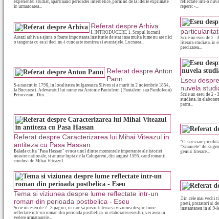
experientei studiat, apartinand perioadei interbelice, pornind de la ideile exprimate
reflectate intr-o nuv
in urmatoarea...
repere: -...
Referat despre Arhiva
particularitat
I. INTRODUCERE 1. Scopul lucrarii
Astazi arhiva a ajuns o foarte importanta institutie de stat insa multa lume nu are nici
Scrie un eseu de 2 - 3
o tangenta cu ea si deci nu-i cunoaste menirea si avantajele. Lucrarea...
literara studiata. in
precizarea...
Referat despre Anton
Pann
Eseu despre r
S-a nascut in 1796, in localitatea bulgareasca Sliven si a murit in 2 noiembrie 1854,
nuvela studi
la Bucuresti. Adevaratul lui nume era Antonie Pantoleon ( Pantaleon sau Pandoleon)
Scrie un eseu de 2 - 3
Petroveanu. Din...
studiata. in elaborar
patru...
Referat despre Caracterizarea lui Mihai Viteazul in
"O scrisoare pierdut
antiteza cu Pasa Hassan
"Scaunele" de Eugen I
Balada culta "Pasa Hassan" evoca unul dintre momentele importante ale istoriei
genuri literare...
noastre nationale, si anume lupta de la Calugareni, din august 1595, cand romanii
condusi de Mihai Viteazul...
Tema si viziunea despre lume reflectate intr-un
Din cele mai vechi t
roman din perioada postbelica - Eseu
poeti, prozatori si d
Scrie un eseu de 2 - 3 pagini, in care sa prezinti tema si viziunea despre lume
instantaneu in al 9-le
reflectate intr-un roman din perioada postbelica. in elaborarea eseului, vei avea in
vedere urmatoarele...