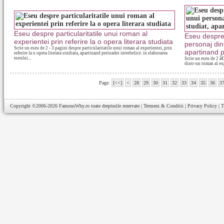
Eseu despre particularitatile unui roman al
Eseu despre 
experientei prin referire la o opera literara studiata
personaj din
Scrie un eseu de 2 - 3 pagini despre particularitatile unui roman al experientei, prin
apartinand p
referire la o opera literara studiata, apartinand perioadei interbelice. in elaborarea
eseului...
Scrie un eseu de 2 â€
dintr-un roman al exp
Page:
[<<]
<
28
29
30
31
32
33
34
35
36
3
Copyright ©2006-2026
FamousWhy.ro
toate drepturile rezervate |
Termeni & Conditii
|
Privacy Policy
|
T