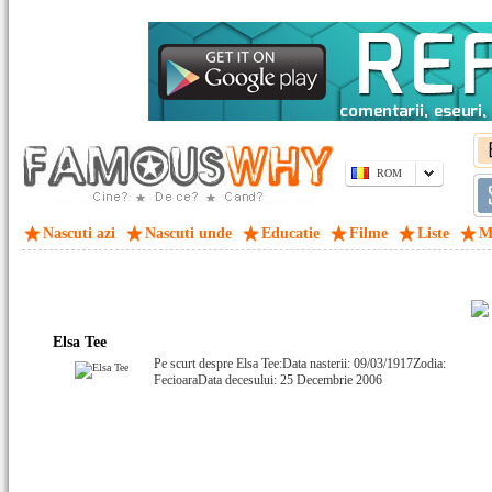
ROM
Nascuti azi
Nascuti unde
Educatie
Filme
Liste
M
Elsa Tee
Pe scurt despre Elsa Tee:Data nasterii: 09/03/1917Zodia:
FecioaraData decesului: 25 Decembrie 2006