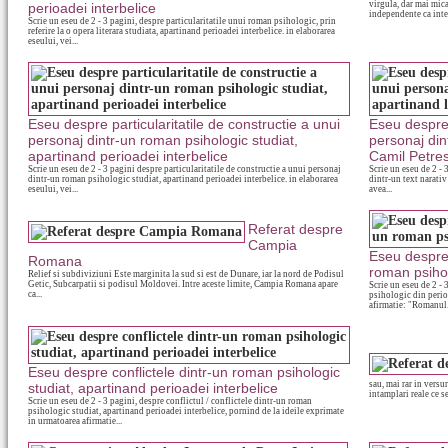
virgula, dar mai mica
perioadei interbelice
independente ca inte
Scrie un eseu de 2 - 3 pagini, despre particularitatile unui roman psihologic, prin
referire la o opera literara studiata, apartinand perioadei interbelice. in elaborarea
eseului, vei...
Eseu despre particularitatile de constructie a unui
Eseu despre 
personaj dintr-un roman psihologic studiat,
personaj dint
apartinand perioadei interbelice
Camil Petre
Scrie un eseu de 2 - 3 pagini despre particularitatile de constructie a unui personaj
Scrie un eseu de 2 - 
dintr-un roman psihologic studiat, apartinand perioadei interbelice. in elaborarea
dintr-un text narativ
eseului, vei...
avea...
Referat despre
Campia
Eseu despre 
Romana
roman psihol
Relief si subdiviziuni Este marginita la sud si est de Dunare, iar la nord de Podisul
Getic, Subcarpatii si podisul Moldovei. Intre aceste limite, Campia Romana apare
Scrie un eseu de 2 - 
ca...
psihologic din perio
afirmatie: "Romanul.
Eseu despre conflictele dintr-un roman psihologic
sau, mai rar in versu
studiat, apartinand perioadei interbelice
intamplari reale ce se
Scrie un eseu de 2 - 3 pagini, despre conflictul / conflictele dintr-un roman
psihologic studiat, apartinand perioadei interbelice, pornind de la ideile exprimate
in urmatoarea afirmatie...