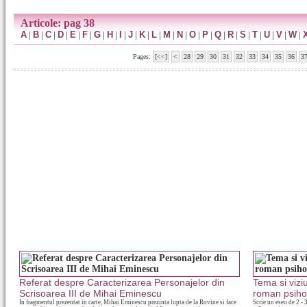
Articole: pag 38
A
|
B
|
C
|
D
|
E
|
F
|
G
|
H
|
I
|
J
|
K
|
L
|
M
|
N
|
O
|
P
|
Q
|
R
|
S
|
T
|
U
|
V
|
W
|
Pages:
[<<]
<
28
29
30
31
32
33
34
35
36
3
Referat despre Caracterizarea Personajelor din
Tema si vizi
Scrisoarea III de Mihai Eminescu
roman psihol
In fragmentul prezentat in carte, Mihai Eminescu prezinta lupta de la Rovine si face
Scrie un eseu de 2 - 