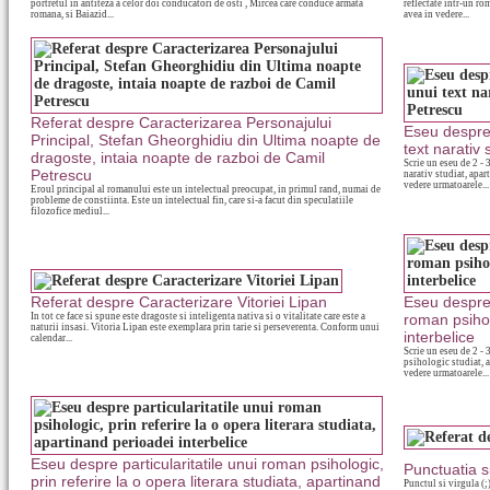
portretul in antiteza a celor doi conducatori de osti , Mircea care conduce armata
reflectate intr-un ro
romana, si Baiazid...
avea in vedere...
Referat despre Caracterizarea Personajului
Eseu despre 
Principal, Stefan Gheorghidiu din Ultima noapte de
text narativ
dragoste, intaia noapte de razboi de Camil
Scrie un eseu de 2 - 
Petrescu
narativ studiat, apar
vedere urmatoarele...
Eroul principal al romanului este un intelectual preocupat, in primul rand, numai de
probleme de constiinta. Este un intelectual fin, care si-a facut din speculatiile
filozofice mediul...
Referat despre Caracterizare Vitoriei Lipan
Eseu despre r
In tot ce face si spune este dragoste si inteligenta nativa si o vitalitate care este a
roman psihol
naturii insasi. Vitoria Lipan este exemplara prin tarie si perseverenta. Conform unui
interbelice
calendar...
Scrie un eseu de 2 - 
psihologic studiat, a
vedere urmatoarele...
Eseu despre particularitatile unui roman psihologic,
Punctuatia s
prin referire la o opera literara studiata, apartinand
Punctul si virgula (