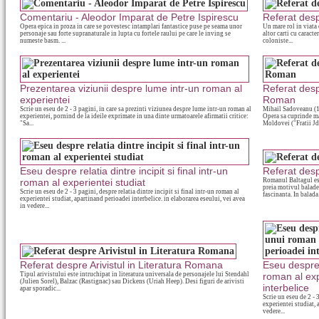
Comentariu - Aleodor Imparat de Petre Ispirescu
Referat desp
Opera epica in proza in care se povestesc intamplari fantastice puse pe seama unor
Un mare rol in viata c
personaje sau forte supranaturale in lupta cu fortele raului pe care le inving se
altor carti cu caracte
numeste basm. ...
coloniste...
Prezentarea viziunii despre lume intr-un roman al
Referat desp
experientei
Roman
Scrie un eseu de 2 - 3 pagini, in care sa prezinti viziunea despre lume intr-un roman al
Mihail Sadoveanu (18
experientei, pornind de la ideile exprimate in una dinte urmatoarele afirmatii critice:
Opera sa cuprinde ma
"Sa...
Moldovei ("Fratii Jde
Eseu despre relatia dintre incipit si final intr-un
Referat desp
roman al experientei studiat
Romanul Baltagul est
preia motivul baladei
Scrie un eseu de 2 - 3 pagini, despre relatia dintre incipit si final intr-un roman al
fascinanta. In balada.
experientei studiat, apartinand perioadei interbelice. in elaborarea eseului, vei avea
in vedere...
Referat despre Arivistul in Literatura Romana
Eseu despre 
Tipul arivistului este intruchipat in literatura universala de personajele lui Stendahl
roman al exp
(Julien Sorel), Balzac (Rastignac) sau Dickens (Uriah Heep). Desi figuri de arivisti
interbelice
apar sporadic...
Scrie un eseu de 2 - 
experientei studiat, 
vedere...