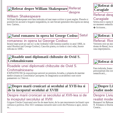
Referat
despre
Referat des
William Shakespeare
Caragiale
William Shakespeare este fara indoiala cel mai mare scriitor si poet englez. Piesele si
poeziile lui ascund o bogatie inegalabila, in care fiecare generatie descopera un mesaj
Schita este o opera l
nou. Cariera...
un moment semnificat
� Actiunea...
Satul
romanesc in opera lui George Cosbuc
Referat: Ro
Intaiul mare poet pe care ni l-a dat Ardealul vede lumina soarelui in anul 1866, in
Verrieres este un mic
satul Hordou (azi George Cosbuc). Casa din piatra, cu tinda si cinci odai, fusese
domn de Renal, locuie
ridicata in 1840...
casa imprejmuita...
Roadele unei diplomatii chibzuite de Ovid S.
Fara indoiala, Ioana
Crohmalniceanu
personalitati din ist
EXPOZITIUNE In expozitiune autorul ne prezinta Arcadia, o planeta de marime
semnificatii,...
medie situata in Constelatia Casiopeea. In imaginatia sa arcadienii sunt niste
pamanteni cu 2 fete ei...
Despre marii cronicari ai secolului al XVII-lea si de
Despre Livi
la inceputul secolului al XVIII
realist mode
Grigore Ureche Cronicarul este fiu de mare boier, de la care mosteneste inclinatii spre
Romanul lui Rebreanu 
cultura si politica. Din 1611 urmeaza cursurile unei scoli din Polonia si apoi, intors
N. Filimon si Duili
in...
Creatia...