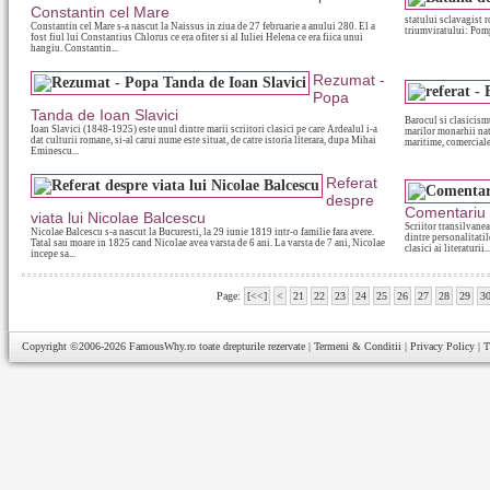
Constantin cel Mare
statului sclavagist r
Constantin cel Mare s-a nascut la Naissus in ziua de 27 februarie a anului 280. El a
triumviratului: Pomp
fost fiul lui Constantius Chlorus ce era ofiter si al Iuliei Helena ce era fiica unui
hangiu. Constantin...
Rezumat -
Popa
Tanda de Ioan Slavici
Barocul si clasicism
Ioan Slavici (1848-1925) este unul dintre marii scriitori clasici pe care Ardealul i-a
marilor monarhii nat
dat culturii romane, si-al carui nume este situat, de catre istoria literara, dupa Mihai
maritime, comerciale.
Eminescu...
Referat
despre
Comentariu 
viata lui Nicolae Balcescu
Scriitor transilvanea
Nicolae Balcescu s-a nascut la Bucuresti, la 29 iunie 1819 intr-o familie fara avere.
dintre personalitati
Tatal sau moare in 1825 cand Nicolae avea varsta de 6 ani. La varsta de 7 ani, Nicolae
clasici ai literaturii..
incepe sa...
Page:
[<<]
<
21
22
23
24
25
26
27
28
29
3
Copyright ©2006-2026
FamousWhy.ro
toate drepturile rezervate |
Termeni & Conditii
|
Privacy Policy
|
T