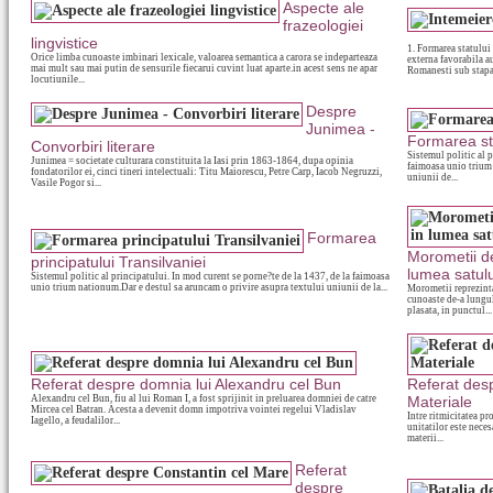
Aspecte ale
frazeologiei
lingvistice
1. Formarea statului
Orice limba cunoaste imbinari lexicale, valoarea semantica a carora se indeparteaza
externa favorabila a
mai mult sau mai putin de sensurile fiecarui cuvint luat aparte.in acest sens ne apar
Romanesti sub stapan
locutiunile...
Despre
Junimea -
Formarea sta
Convorbiri literare
Sistemul politic al 
Junimea = societate culturara constituita la Iasi prin 1863-1864, dupa opinia
faimoasa unio trium 
fondatorilor ei, cinci tineri intelectuali: Titu Maiorescu, Petre Carp, Iacob Negruzzi,
uniunii de...
Vasile Pogor si...
Formarea
Morometii de
principatului Transilvaniei
lumea satulu
Sistemul politic al principatului. In mod curent se porne?te de la 1437, de la faimoasa
unio trium nationum.Dar e destul sa aruncam o privire asupra textului uniunii de la...
Morometii reprezinta
cunoaste de-a lungul
plasata, in punctul...
Referat despre domnia lui Alexandru cel Bun
Referat desp
Alexandru cel Bun, fiu al lui Roman I, a fost sprijinit in preluarea domniei de catre
Materiale
Mircea cel Batran. Acesta a devenit domn impotriva vointei regelui Vladislav
Intre ritmicitatea pr
Iagello, a feudalilor...
unitatilor este nece
materii...
Referat
despre