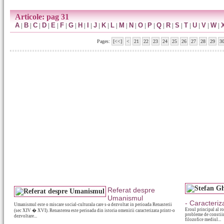
Articole: pag 31
A
|
B
|
C
|
D
|
E
|
F
|
G
|
H
|
I
|
J
|
K
|
L
|
M
|
N
|
O
|
P
|
Q
|
R
|
S
|
T
|
U
|
V
|
W
|
Pages:
[<<]
<
21
22
23
24
25
26
27
28
29
3
Referat despre
Umanismul
- Caracteriz
Umanismul este o miscare social-culturala care s-a dezvoltat in perioada Renasterii
Eroul principal al r
(sec XIV � XVI). Renasterea este perioada din istoria omenirii caracterizata printr-o
probleme de constiint
dezvoltare...
filozofice mediul...