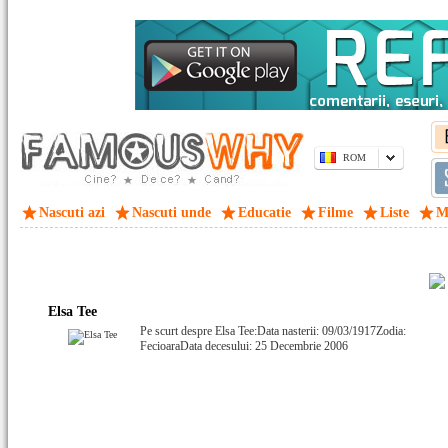
ROM
Nascuti azi
Nascuti unde
Educatie
Filme
Liste
M
Elsa Tee
Pe scurt despre Elsa Tee:Data nasterii: 09/03/1917Zodia:
FecioaraData decesului: 25 Decembrie 2006