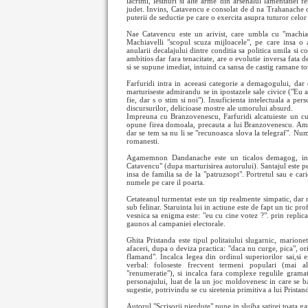
lacrimi, lesinuri si alte arme din arsenalul lamentatiei 
judet. Invins, Catavencu e consolat de d na Trahanache c
puterii de seductie pe care o exercita asupra tuturor celor 
Nae Catavencu este un arivist, care umbla cu "machiave
Machiavelli "scopul scuza mijloacele", pe care insa o 
anularii decalajului dintre conditia sa politica umila si c
ambitios dar fara tenacitate, are o evolutie inversa fata
si se supune imediat, intuind ca sansa de castig ramane to
Farfuridi intra in aceeasi categorie a demagogului, dar e
marturiseste admirandu se in ipostazele sale civice ("Eu a
fie, dar s o stim si noi"). Insuficienta intelectuala a per
discursurilor, delicioase mostre ale umorului absurd.
Impreuna cu Branzovenescu, Farfuridi alcatuieste un cu
opune firea domoala, precauta a lui Branzovenescu. Ambii
dar se tem sa nu li se "recunoasca slova la telegraf". Num
romanesti.
Agamemnon Dandanache este un ticalos demagog, intru
Catavencu" (dupa marturisirea autorului). Santajul este p
insa de familia sa de la "patruzsopt". Portretul sau e car
numele pe care il poarta.
Cetateanul turmentat este un tip realmente simpatic, dar n
sub felinar. Staruinta lui in actiune este de fapt un tic pr
vesnica sa enigma este: "eu cu cine votez ?". prin replic
gaunos al campaniei electorale.
Ghita Pristanda este tipul politaiului slugarnic, marion
afaceri, dupa o deviza practica: "daca nu curge, pica", ori
flamand". Incalca legea din ordinul superiorilor sai,si e
verbal: foloseste frecvent termeni populari (mai al
"renumeratie"), si incalca fara complexe regulile grama
personajului, luat de la un joc moldovenesc in care se ba
sugestie, potrivindu se cu siretenia primitiva a lui Pristan
Autorul "Scrisorii pierdute" pune in slujba satirei toata g