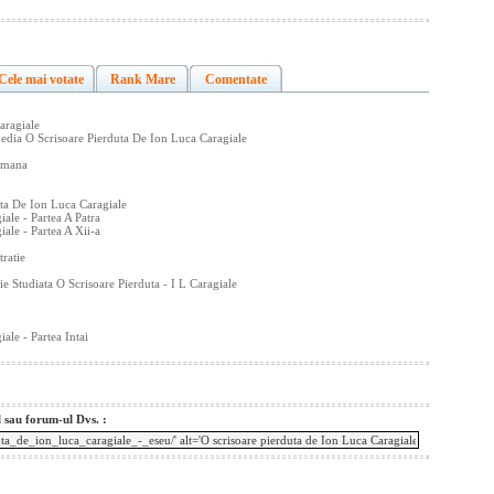
Cele mai votate
Rank Mare
Comentate
aragiale
omedia O Scrisoare Pierduta De Ion Luca Caragiale
Romana
uta De Ion Luca Caragiale
ale - Partea A Patra
ale - Partea A Xii-a
ratie
ie Studiata O Scrisoare Pierduta - I L Caragiale
ale - Partea Intai
l sau forum-ul Dvs. :