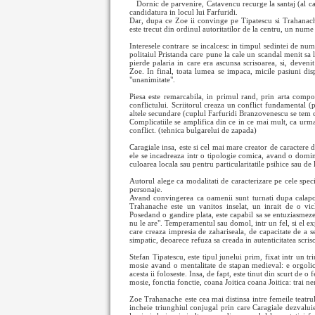
Dornic de parvenire, Catavencu recurge la santaj (al ca
candidatura in locul lui Farfuridi.
Dar, dupa ce Zoe ii convinge pe Tipatescu si Trahanache 
este trecut din ordinul autoritatilor de la centru, un 
Interesele contrare se incalcesc in timpul sedintei de numi
politaiul Pristanda care pune la cale un scandal menit sa l
pierde palaria in care era ascunsa scrisoarea, si, devenit
Zoe. In final, toata lumea se impaca, micile pasiuni dis
"unanimitate".
Piesa este remarcabila, in primul rand, prin arta compozi
conflictului. Scriitorul creaza un conflict fundamental (pi
altele secundare (cuplul Farfuridi Branzovenescu se tem c
Complicatiile se amplifica din ce in ce mai mult, ca urmare
conflict. (tehnica bulgarelui de zapada)
Caragiale insa, este si cel mai mare creator de caractere d
ele se incadreaza intr o tipologie comica, avand o domin
culoarea locala sau pentru particularitatile psihice sau de 
Autorul alege ca modalitati de caracterizare pe cele speci
personaje.
Avand convingerea ca oamenii sunt turnati dupa calapoade
Trahanache este un vanitos inselat, un inrait de o vi
Posedand o gandire plata, este capabil sa se entuziasmeze 
nu le are". Temperamentul sau domol, intr un fel, si el exp
care creaza impresia de zahariseala, de capacitate de a s
simpatic, deoarece refuza sa creada in autenticitatea scris
Stefan Tipatescu, este tipul junelui prim, fixat intr un tr
mosie avand o mentalitate de stapan medieval: e orgolios
acesta ii foloseste. Insa, de fapt, este tinut din scurt de
mosie, fonctia fonctie, coana Joitica coana Joitica: trai n
Zoe Trahanache este cea mai distinsa intre femeile teatrul
incheie triunghiul conjugal prin care Caragiale dezvaluie