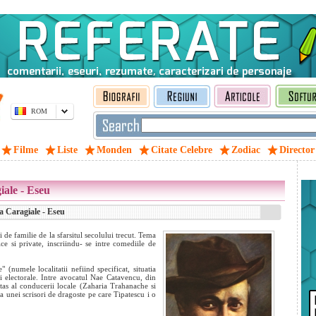
ROM
Filme
Liste
Monden
Citate Celebre
Zodiac
Director
iale - Eseu
a Caragiale - Eseu
 de familie de la sfarsitul secolului trecut. Tema
ce si private, inscriindu- se intre comediile de
(numele localitatii nefiind specificat, situatia
i electorale. Intre avocatul Nae Catavencu, din
untas al conducerii locale (Zaharia Trahanache si
a unei scrisori de dragoste pe care Tipatescu i o