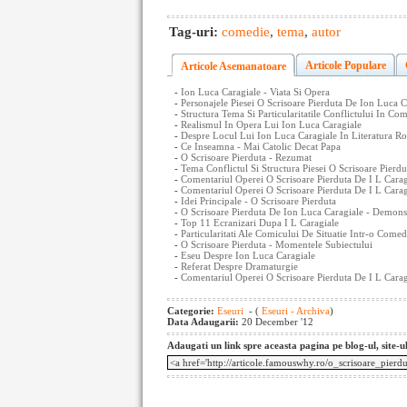
Tag-uri:
comedie
,
tema
,
autor
Articole Populare
Articole Asemanatoare
-
Ion Luca Caragiale - Viata Si Opera
-
Personajele Piesei O Scrisoare Pierduta De Ion Luca C
-
Structura Tema Si Particularitatile Conflictului In C
-
Realismul In Opera Lui Ion Luca Caragiale
-
Despre Locul Lui Ion Luca Caragiale In Literatura 
-
Ce Inseamna - Mai Catolic Decat Papa
-
O Scrisoare Pierduta - Rezumat
-
Tema Conflictul Si Structura Piesei O Scrisoare Pierd
-
Comentariul Operei O Scrisoare Pierduta De I L Caragi
-
Comentariul Operei O Scrisoare Pierduta De I L Caragi
-
Idei Principale - O Scrisoare Pierduta
-
O Scrisoare Pierduta De Ion Luca Caragiale - Demonst
-
Top 11 Ecranizari Dupa I L Caragiale
-
Particularitati Ale Comicului De Situatie Intr-o Comed
-
O Scrisoare Pierduta - Momentele Subiectului
-
Eseu Despre Ion Luca Caragiale
-
Referat Despre Dramaturgie
-
Comentariul Operei O Scrisoare Pierduta De I L Caragi
Categorie:
Eseuri
- (
Eseuri - Archiva
)
Data Adaugarii:
20 December '12
Adaugati un link spre aceasta pagina pe blog-ul, site-u