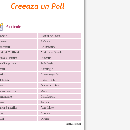
Articole
ucatie
Planuri de Lectie
natate
Referate
mentarii
Ce Inseamna
orie si Civilizatie
Arhitectura Navala
iinta si Tehnica
Filozofie
ata Religioasa
Psihologie
aceri
Astrologie
zica
Cinematografie
lebritati
Sfaturi Utile
ort
Dragoste si Sex
mea Femeilor
Moda
stronomie
Calculatoare
ternet
Turism
mea Barbatilor
Auto Moto
curi
Animale
euri
Diverse
- arhiva eseuri