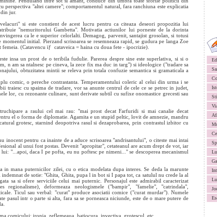
feminine. Penduland intre sot si amant, conduce din umbra toate sforile politicii din
u perspectiva "altei camere"; comportamentul natural, fara ranchiuna este explicatia
din jur.
lacuri" si este constient de acest lucru pentru ca citeaza deseori propozitia lui
atribuie "nemuritorului Gambetta". Motivatia actiunilor lui porneste de la dorinta
onvingerea ca le e superior celorlalti. Demagog, parvenit, santajist grosolan, si totusi
 de momentul initial. Pierzand scrisoarea se resemneaza rapid, se gudura pe langa Zoe
t femeia. (Catavencu ïƒ cataveica = haina cu doua fete - ipocrizie).
ste insa un prost de o teribila fudulie. Parerea despre sine este superlativa, si si o
Ed
m, n am sa ntalnesc pe cineva, la zece fix ma duc in targ") si ideologice ("tradare sa
Sa
sonajului, obtuzitatea mintii se releva prin totala confuzie semantica si gramaticala a
Co
plu comic, o pereche contrastanta. Temperamentului coleric al celui din urma i se
 traiesc cu spaima de tradare, vor sa anunte centrul de cele ce se petrec in judet,
Ist
ele lor, cu rezonante culinare, sunt derivate subtil cu sufixe onomastice grecesti sau
St
Vi
chipare a raului cel mai rau: "mai prost decat Farfuridi si mai canalie decat
Af
entru el o forma de diplomatie. Agamita e un stupid peltic, lovit de amnezie, mandru
icatural grotesc, starnind deopotriva rasul si dezaprobarea, prin contrastul izbitor cu
Mu
Ce
u inocent pentru ca inainte de a aduce scrisoarea "andrisantului", o citeste mai intai
Sp
ofesional al unui fost postas. Devenit "apropitar", cetateanul are acum drept de vot, iar
a lui: "...apoi, daca I pe pofta, eu nu poftesc pe nimeni..." se descoperea mecanismul
Lu
Ga
eta in mana puternicilor zilei, cu o etica modelata dupa interes. Se deda la marunte
In
 indemnat de sotie: "Ghita, Ghita, pupa l in bot si I papa tot, ca satulul nu crede la al
Lu
gata sa si ofere serviciile celui mai puternic. Personajul este admirabil caracterizat
es regionalisme), deformeaza neologismele ("bampir", "famelie", "catrindala",
Jo
ticale. Ticul sau verbal: "curat" produce asociatii comice ("curat murdar"). Numele
te pasul intr o parte si alta, fara sa se porneasca niciunde, este de o mare putere de
Es
da.
ama comicului: ironia, zeflemeaua, batjocura, invectiva, grotescul, etc.