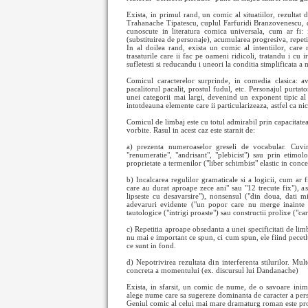
Exista, in primul rand, un comic al situatiilor, rezultat
Trahanache Tipatescu, cuplul Farfuridi Branzovenescu, div
cunoscute in literatura comica universala, cum ar fi: 
(substituirea de personaje), acumularea progresiva, repetit
In al doilea rand, exista un comic al intentiilor, care 
trasaturile care ii fac pe oameni ridicoli, tratandu i c
sufletesti si reducandu i uneori la conditia simplificata a 
Comicul caracterelor surprinde, in comedia clasica: ava
pacalitorul pacalit, prostul fudul, etc. Personajul purtato
unei categorii mai largi, devenind un exponent tipic al 
intotdeauna elemente care ii particularizeaza, astfel ca ni
Comicul de limbaj este cu totul admirabil prin capacitatea
vorbite. Rasul in acest caz este starnit de:
a) prezenta numeroaselor greseli de vocabular. Cuvin
"renumeratie", "andrisant", "plebicist") sau prin etimolog
proprietate a termenilor ("liber schimbist" elastic in conce
b) Incalcarea regulilor gramaticale si a logicii, cum ar 
care au durat aproape zece ani" sau "12 trecute fix"), a
lipseste cu desavarsire"), nonsensul ("din doua, dati m
adevaruri evidente ("un popor care nu merge inainte st
tautologice ("intrigi proaste") sau constructii prolixe ("care
c) Repetitia aproape obsedanta a unei specificitati de li
nu mai e important ce spun, ci cum spun, ele fiind pecetlui
ce sunt in fond.
d) Nepotrivirea rezultata din interferenta stilurilor. Mult
concreta a momentului (ex. discursul lui Dandanache)
Exista, in sfarsit, un comic de nume, de o savoare inimi
alege nume care sa sugereze dominanta de caracter a perso
Geniul comic al celui mai mare dramaturg roman este profu