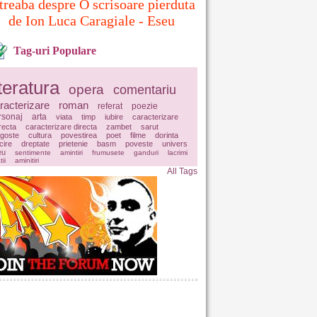
treaba despre O scrisoare pierduta
de Ion Luca Caragiale - Eseu
Tag-uri Populare
iteratura
opera
comentariu
racterizare
roman
referat
poezie
rsonaj
arta
viata
timp
iubire
caracterizare
irecta
caracterizare directa
zambet
sarut
agoste
cultura
povestirea
poet
filme
dorinta
icire
dreptate
prietenie
basm
poveste
univers
eu
sentimente
amintiri
frumusete
ganduri
lacrimi
tii
aminitiri
All Tags