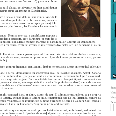
rui instrument este "scrisorica") pentr
u a obtine
sa il aleaga pe adversar, pe lista candidatilor
nume necunoscut: Agamemnon Dandanache.
re oficiala a candidatului, dar solutia vine de la
 anihileze pe Catavencu. In incaierare, acesta isi
 inofensiv, este nevoit sa accepte patronajul lui
par ca prin farmec, iar Dandanache este ales in
tiei. Tehnica este cea a amplificarii treptate a
erderea scrisorii), care da unitate operei; dar si
a nu sunt considerati membri marcanti ai partidului lor; aparitia lui Dandanache)
 a repetitiei, evolutiei inverse si interferentei diverselor serii de personaje aflate in
in literatura romana, personajele lui fiind realizate intr o viziune clasica. Ca urmare,
anta de caracter; aceasta nu presupune o lipsa de interes pentru omul social, pentru
limbaj.
fice genului dramatic: prin actiuni, limbaj, onomastica si prin intermediul celorlalte
 diferite, dramaturgul isi inzestreaza eroii cu trasaturi distincte. Astfel, Zaharia
clenie rudimentara (pregateste abil un contrasantaj, dezarmandu l pe Catavencu).
de o expresie de genul "intr o sotietate fara moral si fara printipuri, carevasazica ca
resie a sireteniei, este sugerat de ticul verbal "ai putintica rabdare", dar si de numele
e modela usor ("trahanaua" este o coca moale). Este incadrat in seria incornoratului
Stati
orii de amor.
Visi
iunghi conjugal banal si tihnit, banuit de toti. El administreaza judetul ca pe propria
Vote
, abuziv, incalca legea si admite micile matrapazlacuri ale lui Pristanda, pentru ca
 o femeie voluntara si se multumeste cu tihna burgheza pe care I o asigura Zoe: "musia I
Fame 
eneo, cu banii lui Trahanache" (tip=june prim, abil, rafinat).
ui lui Caragiale, reprezentand tipul cochetei, adulterinei, ambitioasei, voluntarei. Ea
 imoralitatea vremii. Speriata de santaj si pentru a pastra aparentele Zoe face uz de