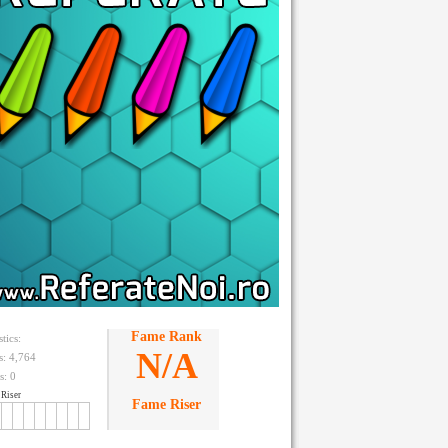
Fame Rank
stics:
N/A
ts: 4,764
s:
0
Riser
Fame Riser