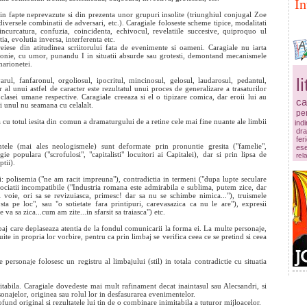
In
 din fapte neprevazute si din prezenta unor grupuri insolite (triunghiul conjugal Zoe
ersele combinatii de adversari, etc.). Caragiale foloseste scheme tipice, modalitati
incurcatura, confuzia, coincidenta, echivocul, revelatiile succesive, quiproquo ul
ia, evolutia inversa, interferenta etc.
reiese din atitudinea scriitorului fata de evenimente si oameni. Caragiale nu iarta
u ironie, cu umor, punandu I in situatii absurde sau grotesti, demontand mecanismele
marionetei.
l
rul, fanfaronul, orgoliosul, ipocritul, mincinosul, gelosul, laudarosul, pedantul,
r al unui astfel de caracter este rezultatul unui proces de generalizare a trasaturilor
clasei umane respective. Caragiale creeaza si el o tipizare comica, dar eroii lui au
ca
ci unul nu seamana cu celalalt.
pe
 cu totul iesita din comun a dramaturgului de a retine cele mai fine nuante ale limbii
ind
dr
fer
tele (mai ales neologismele) sunt deformate prin pronuntie gresita ("famelie",
es
ie populara ("scrofulosi", "capitalisti" locuitori ai Capitalei), dar si prin lipsa de
rela
ptii).
fi: polisemia ("ne am racit impreuna"), contradictia in termeni ("dupa lupte seculare
sociatii incompatibile ("Industria romana este admirabila e sublima, putem zice, dar
i voie, ori sa se revizuiasca, primesc! dar sa nu se schimbe nimica..."), truismele
a pe loc", sau "o sotietate fara printipuri, carevasazica ca nu le are"), expresii
 va sa zica...cum am zite...in sfarsit sa traiasca") etc.
mbaj care deplaseaza atentia de la fondul comunicarii la forma ei. La multe personaje,
te in propria lor vorbire, pentru ca prin limbaj se verifica ceea ce se pretind si ceea
e personaje folosesc un registru al limbajului (stil) in totala contradictie cu situatia
tabila. Caragiale dovedeste mai mult rafinament decat inaintasul sau Alecsandri, si
najelor, originea sau rolul lor in desfasurarea evenimentelor.
nd original si rezultatele lui tin de o combinare inimitabila a tuturor mijloacelor.