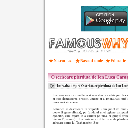
Nascuti azi
Nascuti unde
Educatie
O scrisoare pierduta de Ion Luca Carag
Q:
Intreaba despre O scrisoare pierduta de Ion Luc
Lucrarea este o comedie in 4 acte si evoca viata publica si
ei este demascarea prostiei umane si a imoralitatii publi
moravuri si caracter.
Actiunea se desfasoara in "capitala unui judet de munte" 
poate fi generalizata), pe fundalul unei agitate campani
opozitie, care aspira la o cariera politica, si grupul fr
Stefan Tipatescu) izbucneste un conflict iscat de pierdere
adresase sotiei lui Trahanache, Zoe.