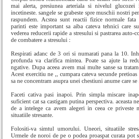
mai alerta, presiunea arteriala si nivelul glucozei
incetineste. sangele se grabeste spre muschii nostri pe
raspundem. Acstea sunt reactii fizice normale fata 
parinti este important sa aiba cateva tehnici care 
vederea reducerii rapide a stresului si pastrarea auto-
de combatere a stresului :
Respirati adanc de 3 ori si numarati pana la 10. Inhala
profunda va clarifica mintea. Poate sa ajute la red
ngative. Dupa aceea avem mai multe sanse sa tratam
Acest exercitiu ne ,, cumpara cateva secunde pretioas 
sa ne concentram asupra unei chestiuni anume care se 
Faceti cativa pasi inapoi. Prin simpla miscare inap
suficient cat sa castigam putina perspectiva. aceasta n
de a intelege ca avem alegeri in ceea ce priveste
situatiile stresante.
Folositi-va simtul umorului. Uneori, situatiile st
Urmele de noroi de pe o podea proaspat curata pot s