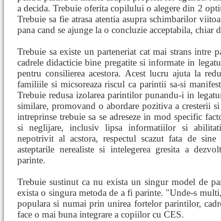
a decida. Trebuie oferita copilului o alegere din 2 opti
Trebuie sa fie atrasa atentia asupra schimbarilor viito
pana cand se ajunge la o concluzie acceptabila, chiar d
Trebuie sa existe un parteneriat cat mai strans intre par
cadrele didacticie bine pregatite si informate in legatu
pentru consilierea acestora. Acest lucru ajuta la redu
familiile si micsoreaza riscul ca parintii sa-si manifest
Trebuie redusa izolarea parintilor punandu-i in legatura 
similare, promovand o abordare pozitiva a cresterii si 
intreprinse trebuie sa se adreseze in mod specific fact
si neglijare, inclusiv lipsa informatiilor si abilita
nepotrivit al acstora, respectul scazut fata de sine 
asteptarile nerealiste si intelegerea gresita a dezvol
parinte.
Trebuie sustinut ca nu exista un singur model de pari
exista o singura metoda de a fi parinte. "Unde-s multi,
populara si numai prin unirea fortelor parintilor, cadre
face o mai buna integrare a copiilor cu CES.