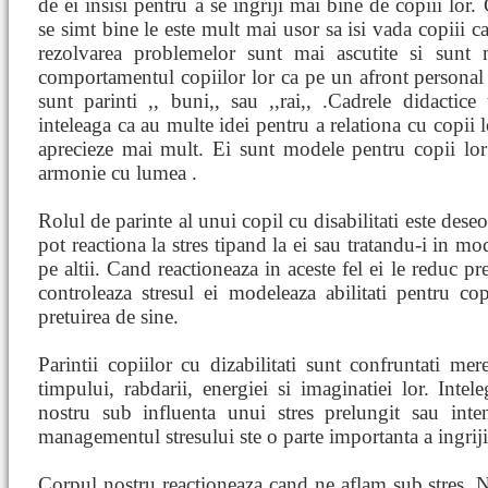
de ei insisi pentru a se ingriji mai bine de copiii lor. 
se simt bine le este mult mai usor sa isi vada copiii ca
rezolvarea problemelor sunt mai ascutite si sunt 
comportamentul copiilor lor ca pe un afront personal s
sunt parinti ,, buni,, sau ,,rai,, .Cadrele didactice
inteleaga ca au multe idei pentru a relationa cu copii l
aprecieze mai mult. Ei sunt modele pentru copii lor s
armonie cu lumea .
Rolul de parinte al unui copil cu disabilitati este deseor
pot reactiona la stres tipand la ei sau tratandu-i in mo
pe altii. Cand reactioneaza in aceste fel ei le reduc pre
controleaza stresul ei modeleaza abilitati pentru cop
pretuirea de sine.
Parintii copiilor cu dizabilitati sunt confruntati me
timpului, rabdarii, energiei si imaginatiei lor. Inte
nostru sub influenta unui stres prelungit sau int
managementul stresului ste o parte importanta a ingrijir
Corpul nostru reactioneaza cand ne aflam sub stres. Ne