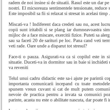
radem de noi insine si de situatii. Rasul este un dar pe
nostri. El micsoreaza sentimentele tensionate, reduce s
Este imposibil sa fii si relaxat si stresat in acelasi timp 
Miscati-va ! Indiferent daca credeti sau nu, acest lucr
copii sunt iritabili si se plang iar dumneavoastra simt
mijloc de a face miscare, exercitii fizice. Puteti sa aler
sau sa faceti 20 de sarituri pe loc. Pana cand veti term
veti rade. Oare unde a disparut tot stresul?
Face-ti o pauza. Asigurati-va ca si copilul este in s
situatie. Duceti-va in dormitor sau in baie si inchideti
va reveniti
Telul unui cadru didactic este sa-i ajute pe parintii cop
importanta comunicarii incepand cu toate metodel
spunem vreun cuvant si cat de mult putem comunica
nevoie de practica pentru a invata sa comunici pozi
parinte, acasta nu este o abilitate nascuta, dar poate fi i