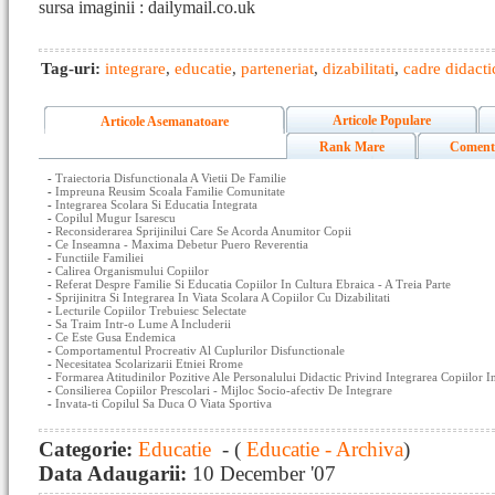
sursa imaginii : dailymail.co.uk
Tag-uri:
integrare
,
educatie
,
parteneriat
,
dizabilitati
,
cadre didacti
Articole Populare
Articole Asemanatoare
Rank Mare
Coment
-
Traiectoria Disfunctionala A Vietii De Familie
-
Impreuna Reusim Scoala Familie Comunitate
-
Integrarea Scolara Si Educatia Integrata
-
Copilul Mugur Isarescu
-
Reconsiderarea Sprijinilui Care Se Acorda Anumitor Copii
-
Ce Inseamna - Maxima Debetur Puero Reverentia
-
Functiile Familiei
-
Calirea Organismului Copiilor
-
Referat Despre Familie Si Educatia Copiilor In Cultura Ebraica - A Treia Parte
-
Sprijinitra Si Integrarea In Viata Scolara A Copiilor Cu Dizabilitati
-
Lecturile Copiilor Trebuiesc Selectate
-
Sa Traim Intr-o Lume A Includerii
-
Ce Este Gusa Endemica
-
Comportamentul Procreativ Al Cuplurilor Disfunctionale
-
Necesitatea Scolarizarii Etniei Rrome
-
Formarea Atitudinilor Pozitive Ale Personalului Didactic Privind Integrarea Copiilor In
-
Consilierea Copiilor Prescolari - Mijloc Socio-afectiv De Integrare
-
Invata-ti Copilul Sa Duca O Viata Sportiva
Categorie:
Educatie
- (
Educatie - Archiva
)
Data Adaugarii:
10 December '07