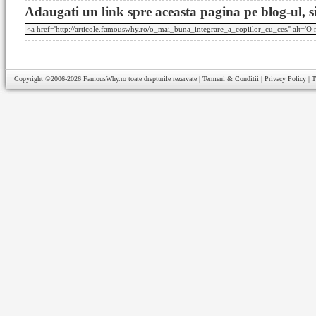
Adaugati un link spre aceasta pagina pe blog-ul, si
Copyright ©2006-2026
FamousWhy.ro
toate drepturile rezervate |
Termeni & Conditii
|
Privacy Policy
|
T