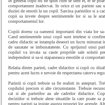
In general copii nu ne spun cum se simt ei, ei se poa
comportament inadecvat. In orice zi un parinte sau 
duzini de emotii la un copil. Sarcina parintilor si a cad
copii sa invete despre sentimentele lor si sa le arat
comportamentul lor.
Copiii doresc ca oamenii importanti din viata lor sa-i 
Cand sentimentele unui copil sunt intelese si confir
cadru didactic se intampla deseori un lucru minunat i
de sanatate se imbunatateste. Cu sprijunul unui par
copilul va invata sa caute propriile sale solutii 
independent si sa-si stapaneasca emotiile si comportam
Relatia dintre parinti, cadre didactice si copii cu dizabi
pentru acest lucru e nevoie de respectarea catorva regul
Parintii si copii trebuie sa fie realisti in asteptari. T
copilului precum si alte circumstante. Trebuie recuno
cat si ale parintilor au ale cadrelor didactice. Cop
deciziilor si trebuie alese situatiile la care poate sa
pentru parinti sa insiste asupra propriei lor agende. Alte