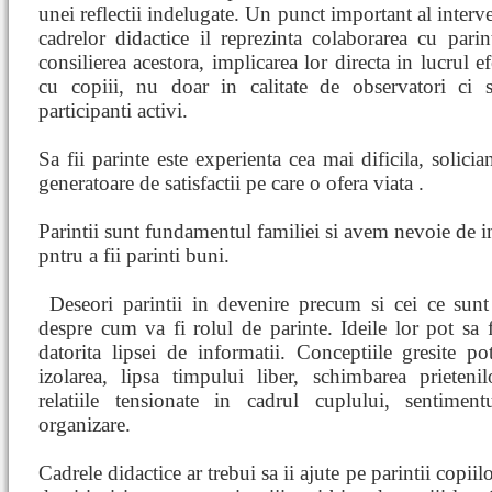
unei reflectii indelugate. Un punct important al interve
cadrelor didactice il reprezinta colaborarea cu parint
consilierea acestora, implicarea lor directa in lucrul ef
cu copiii, nu doar in calitate de observatori ci 
participanti activi.
Sa fii parinte este experienta cea mai dificila, solician
generatoare de satisfactii pe care o ofera viata .
Parintii sunt fundamentul familiei si avem nevoie de in
pntru a fii parinti buni.
Deseori parintii in devenire precum si cei ce sunt
despre cum va fi rolul de parinte. Ideile lor pot sa 
datorita lipsei de informatii. Conceptiile gresite p
izolarea, lipsa timpului liber, schimbarea prietenilo
relatiile tensionate in cadrul cuplului, sentimen
organizare.
Cadrele didactice ar trebui sa ii ajute pe parintii copiilo