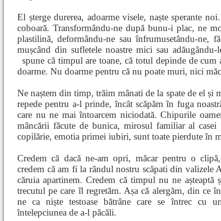
El șterge durerea, adoarme visele, naște sperante noi.
coboară. Transformându-ne după bunu-i plac, ne mod
plastilină, deformându-ne sau înfrumusetându-ne, fă
mușcând din sufletele noastre mici sau adăugându-le
spune că timpul are toane, că totul depinde de cum 
doarme. Nu doarme pentru că nu poate muri, nici măca
Ne naștem din timp, trăim mânati de la spate de el și
repede pentru a-l prinde, încât scăpăm în fuga noastr
care nu ne mai întoarcem niciodată. Chipurile oamen
mâncării făcute de bunica, mirosul familiar al casei p
copilărie, emotia primei iubiri, sunt toate pierdute în
Credem că dacă ne-am opri, măcar pentru o clipă,
credem că am fi la rândul nostru scăpati din valizele
căruia apartinem. Credem că timpul nu ne așteaptă 
trecutul pe care îl regretăm. Așa că alergăm, din ce 
ne ca niște testoase bătrâne care se întrec cu u
întelepciunea de a-l păcăli.