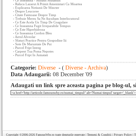
-
Ce Inseamna - Mutatis Mutandis
-
Raluca Lazarut A Primit Amenintari Cu Moartea
-
Explicarea Notiunii De Sfincter
-
Despre Leucoree
-
Citate Faimoase Despre Timp
-
Trebuie Mereu Sa Ne Ascultam Interlocutorul
-
Ce Este Acela Un Timp De Coagulare
-
Ce Inseamna Fugit Irreparabile Tempus
-
Ce Este Hiperhidroza
-
Ce Inseamna Cordon Bleu
-
Aerul Alveolar
-
Sfaturi Practice Pentru Gospodine Iii
-
Sote De Maruntaie De Pui
-
Purcel Fript Intreg
-
Carpent Tua Poma Nepotes
-
Purcel Fript In Jumatati
Categorie:
Diverse
- (
Diverse - Archiva
)
Data Adaugarii:
08 December '09
Adaugati un link spre aceasta pagina pe blog-ul, si
Copyright ©2006-2026
FamousWhy.ro
toate drepturile rezervate |
Termeni & Conditii
|
Privacy Policy
|
T