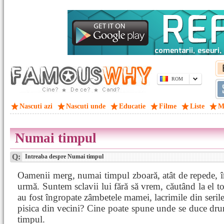
ROM
Nascuti azi
Nascuti unde
Educatie
Filme
Liste
M
Numai timpul
Q:
Intreaba despre Numai timpul
Oamenii merg, numai timpul zboară, atât de repede, înc
urmă. Suntem sclavii lui fără să vrem, căutând la el to
au fost îngropate zâmbetele mamei, lacrimile din serile
pisica din vecini? Cine poate spune unde se duce dr
timpul.