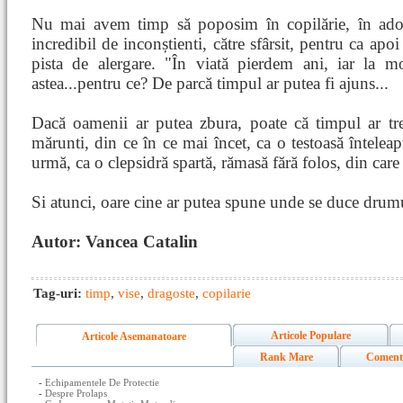
Nu mai avem timp să poposim în copilărie, în adol
incredibil de inconștienti, către sfârsit, pentru ca apo
pista de alergare. "În viată pierdem ani, iar la mo
astea...pentru ce? De parcă timpul ar putea fi ajuns...
Dacă oamenii ar putea zbura, poate că timpul ar tre
mărunti, din ce în ce mai încet, ca o testoasă înteleap
urmă, ca o clepsidră spartă, rămasă fără folos, din care 
Si atunci, oare cine ar putea spune unde se duce drum
Autor: Vancea Catalin
Tag-uri:
timp
,
vise
,
dragoste
,
copilarie
Articole Populare
Articole Asemanatoare
Rank Mare
Coment
-
Echipamentele De Protectie
-
Despre Prolaps