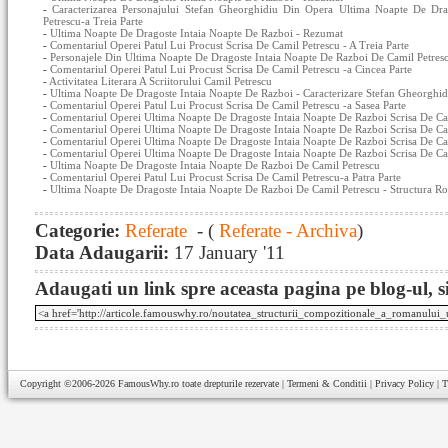
-
Caracterizarea Personajului Stefan Gheorghidiu Din Opera Ultima Noapte De Dr
Petrescu-a Treia Parte
-
Ultima Noapte De Dragoste Intaia Noapte De Razboi - Rezumat
-
Comentariul Operei Patul Lui Procust Scrisa De Camil Petrescu - A Treia Parte
-
Personajele Din Ultima Noapte De Dragoste Intaia Noapte De Razboi De Camil Petres
-
Comentariul Operei Patul Lui Procust Scrisa De Camil Petrescu -a Cincea Parte
-
Activitatea Literara A Scriitorului Camil Petrescu
-
Ultima Noapte De Dragoste Intaia Noapte De Razboi - Caracterizare Stefan Gheorghid
-
Comentariul Operei Patul Lui Procust Scrisa De Camil Petrescu -a Sasea Parte
-
Comentariul Operei Ultima Noapte De Dragoste Intaia Noapte De Razboi Scrisa De Cam
-
Comentariul Operei Ultima Noapte De Dragoste Intaia Noapte De Razboi Scrisa De Cam
-
Comentariul Operei Ultima Noapte De Dragoste Intaia Noapte De Razboi Scrisa De Ca
-
Comentariul Operei Ultima Noapte De Dragoste Intaia Noapte De Razboi Scrisa De Ca
-
Ultima Noapte De Dragoste Intaia Noapte De Razboi De Camil Petrescu
-
Comentariul Operei Patul Lui Procust Scrisa De Camil Petrescu-a Patra Parte
-
Ultima Noapte De Dragoste Intaia Noapte De Razboi De Camil Petrescu - Structura R
Categorie:
Referate
- (
Referate - Archiva
)
Data Adaugarii:
17 January '11
Adaugati un link spre aceasta pagina pe blog-ul, si
Copyright ©2006-2026
FamousWhy.ro
toate drepturile rezervate |
Termeni & Conditii
|
Privacy Policy
|
T