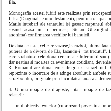
Ela.
Monografia acestei iubiri este realizata prin retrospect
II-lea (Diagonalele unui testament), pentru a ocupa apoi
Marile intrebari ale tanarului isi gasesc raspunsul abia
sosind acasa intr-o permisie, Stefan Gheorghidiu
anonima) confirmarea vechilor lui banuieli.
De data aceasta, cel care vazuse,in razboi, ultima fata 
puterea de a divorta de Ela, lasandu-i "tot trecutul”. La 
care strabatuse cele doua cercuri ale Infernului sau (p
dar neatins si moartea ca eveniment cotidian), devenis
3. Romanul are doua teme: dragostea si razboiul. Fi
reprezinta o incercare de a atinge absolutul; ambele sun
si razboiului, originale prin luciditatea taioasa a demers
4. Ultima noapte de dragoste, intaia noapte de fa
relatarii:
— unul obiectiv, exterior (cuprinzand povestirea unor 