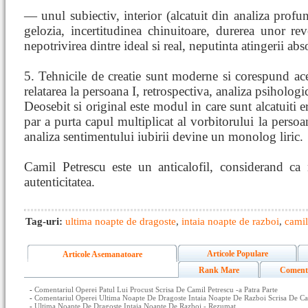
— unul subiectiv, interior (alcatuit din analiza profu
gelozia, incertitudinea chinuitoare, durerea unor re
nepotrivirea dintre ideal si real, neputinta atingerii abs
5. Tehnicile de creatie sunt moderne si corespund aces
relatarea la persoana I, retrospectiva, analiza psihologic
Deosebit si original este modul in care sunt alcatuiti er
par a purta capul multiplicat al vorbitorului la persoa
analiza sentimentului iubirii devine un monolog liric.
Camil Petrescu este un anticalofil, considerand ca 
autenticitatea.
Tag-uri:
ultima noapte de dragoste
,
intaia noapte de razboi
,
camil
Articole Populare
Articole Asemanatoare
Rank Mare
Coment
-
Comentariul Operei Patul Lui Procust Scrisa De Camil Petrescu -a Patra Parte
-
Comentariul Operei Ultima Noapte De Dragoste Intaia Noapte De Razboi Scrisa De Cam
-
Ultima Noapte De Dragoste Intaia Noapte De Razboi - Rezumat