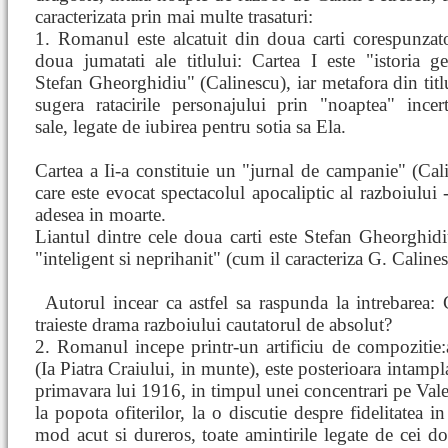
caracterizata prin mai multe trasaturi:
1. Romanul este alcatuit din doua carti corespunzat
doua jumatati ale titlului: Cartea I este "istoria ge
Stefan Gheorghidiu" (Calinescu), iar metafora din titl
sugera ratacirile personajului prin "noaptea" incert
sale, legate de iubirea pentru sotia sa Ela.
Cartea a Ii-a constituie un "jurnal de campanie" (Cal
care este evocat spectacolul apocaliptic al razboiului 
adesea in moarte.
Liantul dintre cele doua carti este Stefan Gheorghidiu
"inteligent si neprihanit" (cum il caracteriza G. Caline
Autorul incear
ca astfel sa raspunda la intrebarea
traieste drama razboiului cautatorul de absolut?
2. Romanul incepe printr-un artificiu de compozitie:
(Ia Piatra Craiului, in munte), este posterioara intamplari
primavara lui 1916, in timpul unei concentrari pe Val
la popota ofiterilor, la o discutie despre fidelitatea in
mod acut si dureros, toate amintirile legate de cei doi