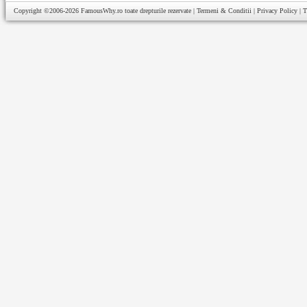
Copyright ©2006-2026
FamousWhy.ro
toate drepturile rezervate |
Termeni & Conditii
|
Privacy Policy
|
T