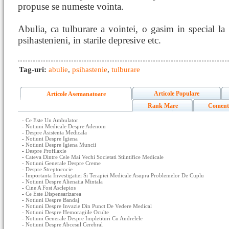
propuse se numeste vointa.
Abulia, ca tulburare a vointei, o gasim in special la
psihastenieni, in starile depresive etc.
Tag-uri:
abulie
,
psihastenie
,
tulburare
Articole Populare
Articole Asemanatoare
Rank Mare
Coment
-
Ce Este Un Ambulator
-
Notiuni Medicale Despre Adenom
-
Despre Asistenta Medicala
-
Notiuni Despre Igiena
-
Notiuni Despre Igiena Muncii
-
Despre Profilaxie
-
Cateva Dintre Cele Mai Vechi Societati Stiintifice Medicale
-
Notiuni Generale Despre Creme
-
Despre Streptococie
-
Importanta Investigatiei Si Terapiei Medicale Asupra Problemelor De Cuplu
-
Notiuni Despre Alienatia Mintala
-
Cine A Fost Asclepios
-
Ce Este Dispensarizarea
-
Notiuni Despre Bandaj
-
Notiuni Despre Invazie Din Punct De Vedere Medical
-
Notiuni Despre Hemoragiile Oculte
-
Notiuni Generale Despre Impletituri Cu Andrelele
-
Notiuni Despre Abcesul Cerebral