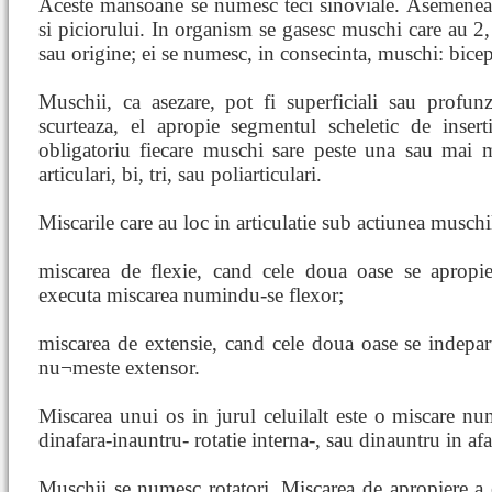
Aceste mansoane se numesc teci sinoviale. Asemenea t
si piciorului. In organism se gasesc muschi care au 2, 
sau origine; ei se numesc, in consecinta, muschi: bicep
Muschii, ca asezare, pot fi superficiali sau profun
scurteaza, el apropie segmentul scheletic de inse
obligatoriu fiecare muschi sare peste una sau mai m
articulari, bi, tri, sau poliarticulari.
Miscarile care au loc in articulatie sub actiunea muschi
miscarea de flexie, cand cele doua oase se apropi
executa miscarea numindu-se flexor;
miscarea de extensie, cand cele doua oase se indepar
nu¬meste extensor.
Miscarea unui os in jurul celuilalt este o miscare num
dinafara-inauntru- rotatie interna-, sau dinauntru in afa
Muschii se numesc rotatori. Miscarea de apropiere a 