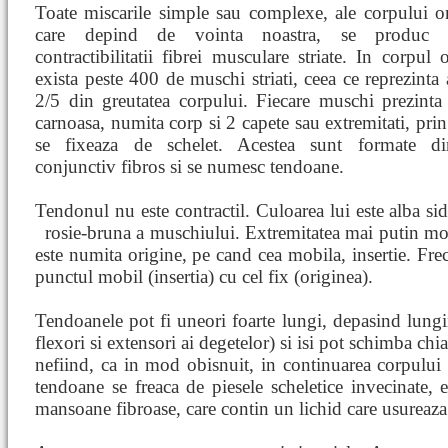
Toate miscarile simple sau complexe, ale corpului 
care depind de vointa noastra, se produc d
contractibilitatii fibrei musculare striate. In corpul
exista peste 400 de muschi striati, ceea ce reprezinta
2/5 din greutatea corpului. Fiecare muschi prezinta
carnoasa, numita corp si 2 capete sau extremitati, prin 
se fixeaza de schelet. Acestea sunt formate di
conjunctiv fibros si se numesc tendoane.
Tendonul nu este contractil. Culoarea lui este alba sid
rosie-bruna
a muschiului. Extremitatea mai putin mob
este numita origine, pe cand cea mobila, insertie. Fre
punctul mobil (insertia) cu cel fix (originea).
Tendoanele pot fi uneori foarte lungi, depasind lung
flexori si extensori ai degetelor) si isi pot schimba chia
nefiind, ca in mod obisnuit, in continuarea corpului
tendoane se freaca de piesele scheletice invecinate, 
mansoane fibroase, care contin un lichid care usureaza