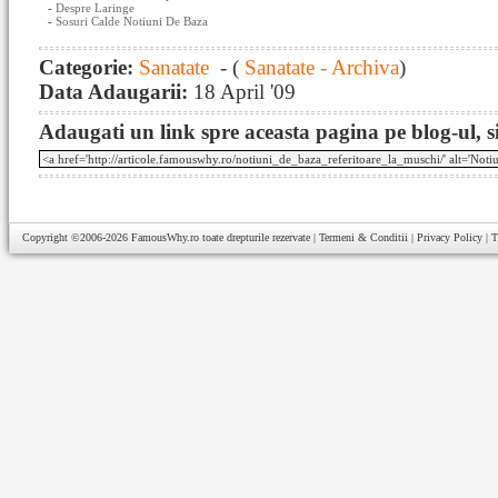
-
Despre Laringe
-
Sosuri Calde Notiuni De Baza
Categorie:
Sanatate
- (
Sanatate - Archiva
)
Data Adaugarii:
18 April '09
Adaugati un link spre aceasta pagina pe blog-ul, si
Copyright ©2006-2026
FamousWhy.ro
toate drepturile rezervate |
Termeni & Conditii
|
Privacy Policy
|
T