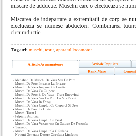
miscare de adductie. Muschii care o efectueaza se num
Miscarea de indepartare a extremitatii de corp se n
efectueaza se numesc abductori. Combinarea tuturo
circumductie.
Tag-uri:
muschi
,
tesut
,
aparatul locomotor
Articole Populare
Articole Asemanatoare
Rank Mare
Coment
-
Medalion De Muschi De Vaca Sau De Porc
-
Muschi De Porc Impanat La Frigare
-
Muschi De Vaca Impanat Cu Costita
-
Muschi De Vaca Cu Ciuperci
-
Muschi De Porc Si De Vaca - Flora Bucovinei
-
Muschi De Vaca Sau De Porc Cu Sos Picant
-
Muschi De Vaca In Foitaj
-
Muschi De Vaca Umplut Cu Ciuperci Si Orez
-
Muschi De Porc La Gratar
-
Muschi Tocat I
-
Friptura Asortata
-
Muschi De Vaca Umplut Cu Ficat
-
Muschi De Vaca Vanatoresc Cu Galuste De Franzela
-
Turnedo
-
Muschi De Vaca Umplut Ca O Rulada
-
Notiuni Generale Despre Circulatia Limfatica